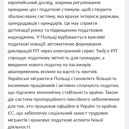
європейський досвід, зокрема регулювання
орендних цін і податкові стимули, щоб створити
збалансовану систему, яка врахує інтереси держави,
орендодавців і орендарів. Це має сприяти
детінізації ринку та підвищенню податкових
надходжень. У Польщі відбуваються важливі
податкові новації: автоматичне формування
декларацій PIT через електронний сервіс Twój e-PIT
спрощує податкову звітність для громадян, а
введення нового податку на пасажирів
авіаперевезень вплине на вартість квитків.
Українські мігранти в Польщі становлять більшість
іноземних працівників і активно сплачують податки,
що підсилює економічну стабільність країни. Також
діє система пропорційного пенсійного забезпечення
для тих, хто працював офіційно в Україні та країнах
ЄС, що забезпечує соціальний захист трудових
мігрантів і враховує податкові аспекти їхньої
діяльності.