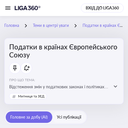
ВХІД ДО LIGA360
Головна
Теми в центрі уваги
Податки в країнах Європейського Союзу
Податки в країнах Європейського
Союзу
ПРО ЩО ТЕМА:
Відстеження змін у податкових законах і політиках
країн ЄС. Моніторинг кейсів, що впливають на бізнес-
Митниця та ЗЕД
процеси та фінансову звітність
Головне за добу (AI)
Усі публікації