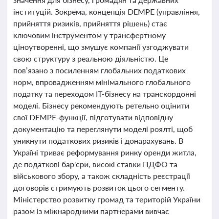
інституцій. Зокрема, концепція DEMPE (управління,
прийняття ризиків, прийняття рішень) стає
ключовим інструментом у трансфертному
ціноутворенні, що змушує компанії узгоджувати
свою структуру з реальною діяльністю. Це
пов’язано з посиленням глобальних податкових
норм, впровадженням мінімального глобального
податку та переходом IT-бізнесу на транскордонні
моделі. Бізнесу рекомендують ретельно оцінити
свої DEMPE-функції, підготувати відповідну
документацію та переглянути моделі роялті, щоб
уникнути податкових ризиків і донарахувань. В
Україні триває реформування ринку оренди житла,
де податкові бар'єри, високі ставки ПДФО та
військового збору, а також складність реєстрації
договорів стримують розвиток цього сегменту.
Міністерство розвитку громад та територій України
разом із міжнародними партнерами вивчає