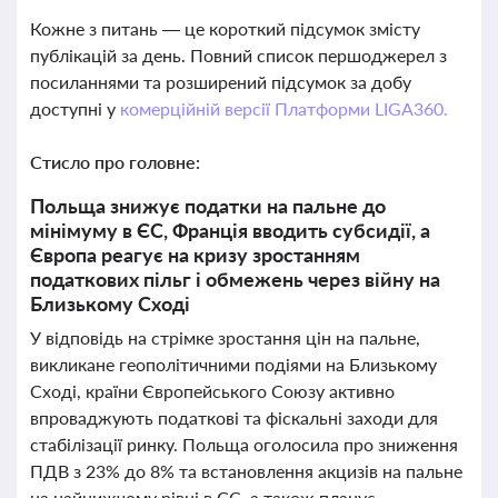
Кожне з питань — це короткий підсумок змісту
публікацій за день. Повний список першоджерел з
посиланнями та розширений підсумок за добу
доступні у
комерційній версії Платформи LIGA360.
Стисло про головне:
Польща знижує податки на пальне до
мінімуму в ЄС, Франція вводить субсидії, а
Європа реагує на кризу зростанням
податкових пільг і обмежень через війну на
Близькому Сході
У відповідь на стрімке зростання цін на пальне,
викликане геополітичними подіями на Близькому
Сході, країни Європейського Союзу активно
впроваджують податкові та фіскальні заходи для
стабілізації ринку. Польща оголосила про зниження
ПДВ з 23% до 8% та встановлення акцизів на пальне
на найнижчому рівні в ЄС, а також планує