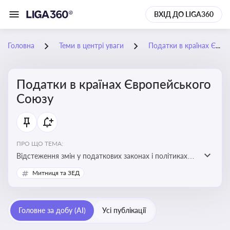
ВХІД ДО LIGA360
Головна
Теми в центрі уваги
Податки в країнах Європейського Союзу
Податки в країнах Європейського
Союзу
ПРО ЩО ТЕМА:
Відстеження змін у податкових законах і політиках
країн ЄС. Моніторинг кейсів, що впливають на бізнес-
Митниця та ЗЕД
процеси та фінансову звітність
Головне за добу (AI)
Усі публікації