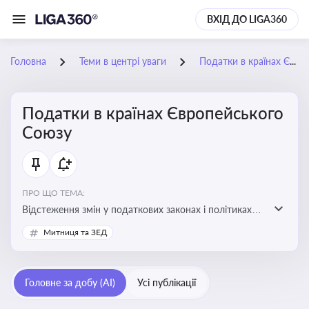
ВХІД ДО LIGA360
Головна
Теми в центрі уваги
Податки в країнах Європейського Союзу
Податки в країнах Європейського
Союзу
ПРО ЩО ТЕМА:
Відстеження змін у податкових законах і політиках
країн ЄС. Моніторинг кейсів, що впливають на бізнес-
Митниця та ЗЕД
процеси та фінансову звітність
Головне за добу (AI)
Усі публікації