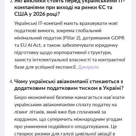
Які виклики стоять перед українськими IT-
компаніями при виході на ринки ЄС та
США у 2026 році?
Українські IT-компанії мають враховувати нові
податкові вимоги, зокрема глобальний
мінімальний податок (Pillar 2), дотримання GDPR
та EU AI Act, а також забезпечувати юридичну
підготовку щодо корпоративної структури,
захисту інтелектуальної власності та контрактної
бази для успішної експансії.
Джерело
Чому українські авіакомпанії стикаються з
додатковим податковим тиском в Україні?
Бюро економічної безпеки намагається нав’язати
українським авіакомпаніям сплату податку на
лізинг літаків, який вже був сплачений за
кордоном, що суперечить міжнародним угодам
про уникнення подвійного оподаткування. Це
створює ризики для галузі цивільної авіації в