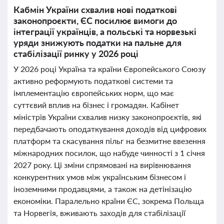
Кабмін України схвалив нові податкові
законопроєкти, ЄС посилює вимоги до
інтеграції українців, а польські та норвезькі
уряди знижують податки на пальне для
стабілізації ринку у 2026 році
У 2026 році Україна та країни Європейського Союзу
активно реформують податкові системи та
імплементацію європейських норм, що має
суттєвий вплив на бізнес і громадян. Кабінет
міністрів України схвалив низку законопроєктів, які
передбачають оподаткування доходів від цифрових
платформ та скасування пільг на безмитне ввезення
міжнародних посилок, що набуде чинності з 1 січня
2027 року. Ці зміни спрямовані на вирівнювання
конкурентних умов між українським бізнесом і
іноземними продавцями, а також на детінізацію
економіки. Паралельно країни ЄС, зокрема Польща
та Норвегія, вживають заходів для стабілізації