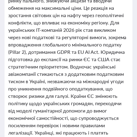
ринку пального, знижуючи акцизи та вводячи
обмеження на максимальні ціни. Це реакція на
зростання світових цін на нафту через геополітичні
конфлікти, що впливає на економіку регіону. Для
українських IT-компаній 2026 рік став викликом
через нові податкові та регуляторні вимоги, зокрема
впровадження глобального мінімального податку
(Pillar 2), дотримання GDPR та EU AI Act. Юридична
підготовка до експансії на ринки ЄС та США стає
стратегічним пріоритетом. Водночас українські
авіакомпанії стикаються з додатковим податковим
тиском в Україні, незважаючи на міжнародні угоди
про уникнення подвійного оподаткування, що
створює ризики для галузі. Країни ЄС змінюють
політику щодо українських громадян, переходячи
від моделі гуманітарної допомоги до вимог
економічної самостійності, що супроводжується
посиленням перевірок і новими правилами
легалізації. Українці, які працюють і платять