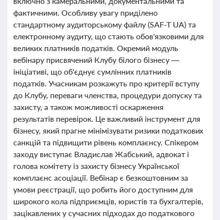
включно з камеральними, документальними та
фактичними. Особливу увагу приділено
стандартному аудиторському файлу (SAF-T UA) та
електронному аудиту, що стають обов'язковими для
великих платників податків. Окремий модуль
вебінару присвячений Клубу білого бізнесу —
ініціативі, що об'єднує сумлінних платників
податків. Учасникам розкажуть про критерії вступу
до Клубу, переваги членства, процедури допуску та
захисту, а також можливості оскарження
результатів перевірок. Це важливий інструмент для
бізнесу, який прагне мінімізувати ризики податкових
санкцій та підвищити рівень комплаєнсу. Спікером
заходу виступає Владислав Жабський, адвокат і
голова комітету із захисту бізнесу Української
комплаєнс асоціації. Вебінар є безкоштовним за
умови реєстрації, що робить його доступним для
широкого кола підприємців, юристів та бухгалтерів,
зацікавлених у сучасних підходах до податкового