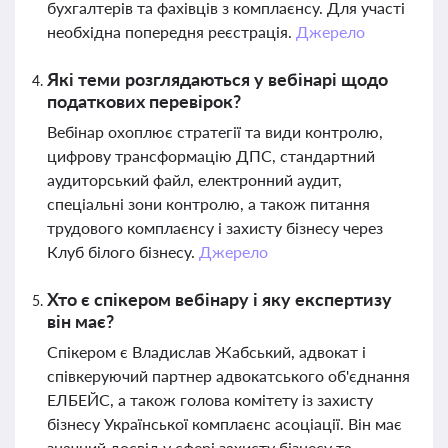
бухгалтерів та фахівців з комплаєнсу. Для участі
необхідна попередня реєстрація.
Джерело
Які теми розглядаються у вебінарі щодо
податкових перевірок?
Вебінар охоплює стратегії та види контролю,
цифрову трансформацію ДПС, стандартний
аудиторський файл, електронний аудит,
спеціальні зони контролю, а також питання
трудового комплаєнсу і захисту бізнесу через
Клуб білого бізнесу.
Джерело
Хто є спікером вебінару і яку експертизу
він має?
Спікером є Владислав Жабський, адвокат і
співкеруючий партнер адвокатського об'єднання
ЕЛБЕЙС, а також голова комітету із захисту
бізнесу Української комплаєнс асоціації. Він має
значний досвід у сфері захисту бізнесу та