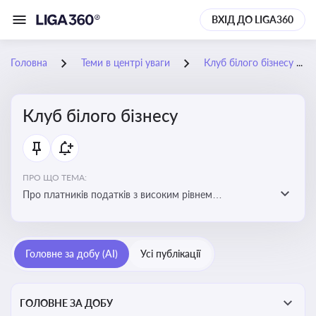
ВХІД ДО LIGA360
Головна
Теми в центрі уваги
Клуб білого бізнесу
Клуб білого бізнесу
ПРО ЩО ТЕМА:
Про платників податків з високим рівнем
добровільного дотримання податкового
законодавства
Головне за добу (AI)
Усі публікації
ГОЛОВНЕ ЗА ДОБУ