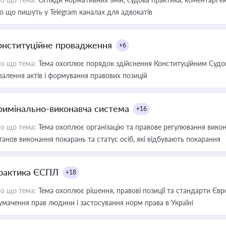
о що пишуть у Telegram каналах для адвокатів
онституційне провадження
+6
о що тема:
Тема охоплює порядок здійснення Конституційним Судом
валення актів і формування правових позицій
римінально-виконавча система
+16
о що тема:
Тема охоплює організацію та правове регулювання викона
танов виконання покарань та статус осіб, які відбувають покарання
рактика ЄСПЛ
+18
о що тема:
Тема охоплює рішення, правові позиції та стандарти Євр
умачення прав людини і застосування норм права в Україні