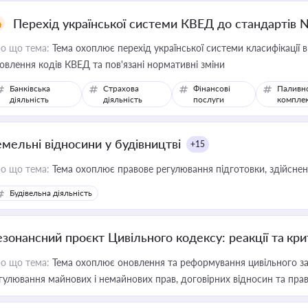
Перехід української системи КВЕД до стандартів 
о що тема:
Тема охоплює перехід української системи класифікації в
овлення кодів КВЕД та пов'язані нормативні зміни
Банківська
Страхова
Фінансові
Паливн
діяльність
діяльність
послуги
компле
емельні відносини у будівництві
+15
о що тема:
Тема охоплює правове регулювання підготовки, здійсненн
Будівельна діяльність
езонансний проєкт Цивільного кодексу: реакції та кр
о що тема:
Тема охоплює оновлення та реформування цивільного за
гулювання майнових і немайнових прав, договірних відносин та прав