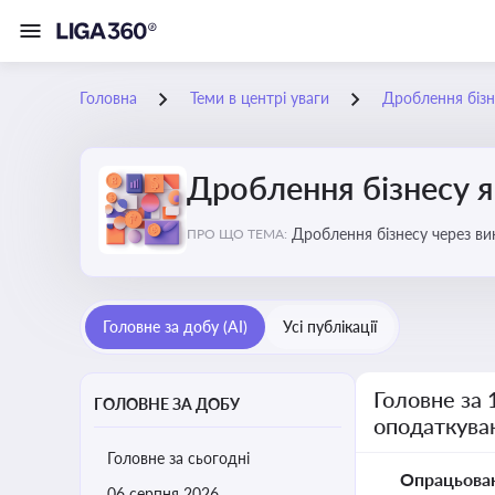
Головна
Теми в центрі уваги
Дроблення бізн
Дроблення бізнесу я
Дроблення бізнесу через в
ПРО ЩО ТЕМА:
Головне за добу (AI)
Усі публікації
Головне за 
ГОЛОВНЕ ЗА ДОБУ
оподаткува
Головне за сьогодні
Опрацьова
06 серпня 2026