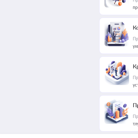
пр
К
Пр
ух
К
Пр
ус
П
Пр
тл