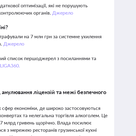
даткової оптимізації, які не порушують
д контролюючих органів.
Джерело
ні?
штрафували на 7 млн грн за системне ухилення
в.
Джерело
вний список першоджерел з посиланнями та
 LIGA360.
, анулювання ліцензій та межі безпечного
их сфер економіки, де широко застосовуються
конвертах та нелегальна торгівля алкоголем. Це
 7 млрд гривень щорічно. Влада посилює
ся з мережею ресторанів грузинської кухні