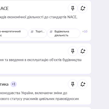
NACE
идів економічної діяльності до стандартів NACE,
о-енергетичний
Торгівля
Будівельна
+10
кс
діяльність
я та введення в експлуатацію об’єктів будівництва
итика
+1
конодавства України, включаючи зміни до
ового статусу учасників цивільних правовідносин