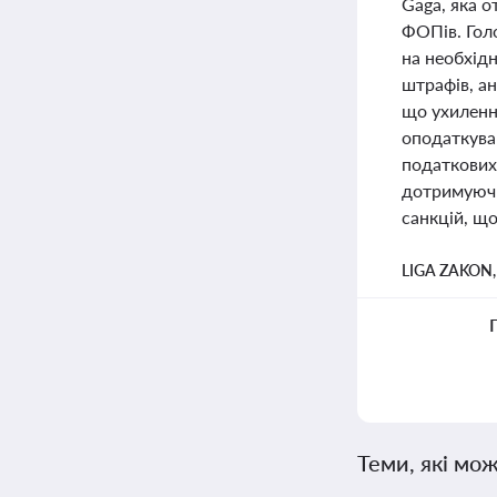
Gaga, яка о
ФОПів. Гол
на необхідн
штрафів, а
що ухилення
оподаткува
податкових 
дотримуючи
санкцій, щ
LIGA ZAKON
Теми, які мож