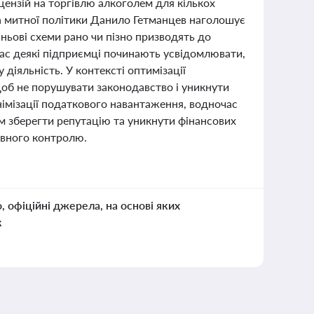
цензій на торгівлю алкоголем для кількох
та митної політики Данило Гетманцев наголошує
іньові схеми рано чи пізно призводять до
час деякі підприємці починають усвідомлювати,
 діяльність. У контексті оптимізації
щоб не порушувати законодавство і уникнути
німізації податкового навантаження, водночас
 зберегти репутацію та уникнути фінансових
авного контролю.
о, офіційні джерела, на основі яких
к