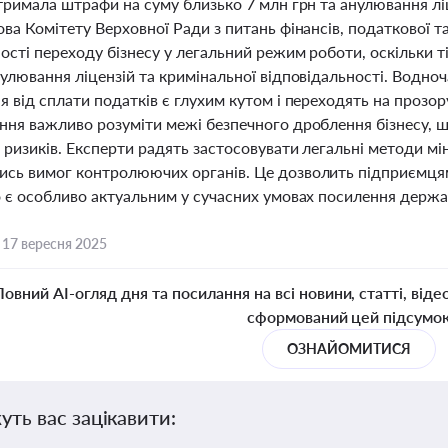
тримала штрафи на суму близько 7 млн грн та анулювання лі
ова Комітету Верховної Ради з питань фінансів, податкової 
ості переходу бізнесу у легальний режим роботи, оскільки т
нулювання ліцензій та кримінальної відповідальності. Водно
 від сплати податків є глухим кутом і переходять на прозору
ння важливо розуміти межі безпечного дроблення бізнесу, 
ризиків. Експерти радять застосовувати легальні методи мі
сь вимог контролюючих органів. Це дозволить підприємцям
о є особливо актуальним у сучасних умовах посилення держ
,
17 вересня 2025
Повний AI-огляд дня та посилання на всі новини, статті, віде
сформований цей підсумо
ОЗНАЙОМИТИСЯ
уть вас зацікавити: