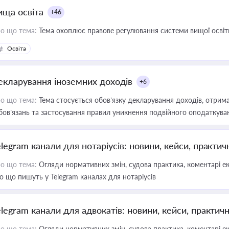
ища освіта
+46
о що тема:
Тема охоплює правове регулювання системи вищої освіти, о
Освіта
екларування іноземних доходів
+6
о що тема:
Тема стосується обов’язку декларування доходів, отрим
бов’язань та застосування правил уникнення подвійного оподаткува
elegram канали для нотаріусів: новини, кейси, практич
о що тема:
Огляди нормативних змін, судова практика, коментарі екс
о що пишуть у Telegram каналах для нотаріусів
elegram канали для адвокатів: новини, кейси, практич
о що тема:
Огляди нормативних змін, судова практика, коментарі екс