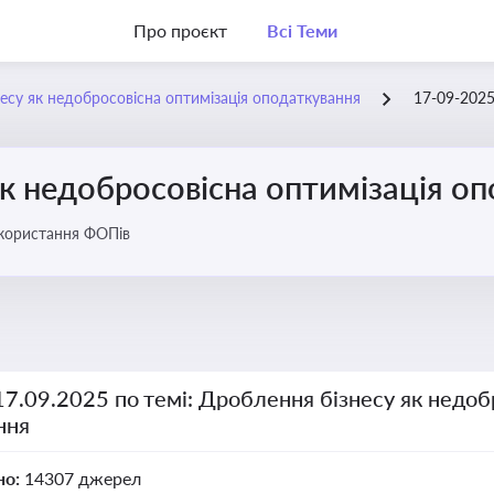
Про проєкт
Всі Теми
есу як недобросовісна оптимізація оподаткування
17-09-202
к недобросовісна оптимізація о
икористання ФОПів
17.09.2025 по темі: Дроблення бізнесу як недоб
ння
но:
14307 джерел