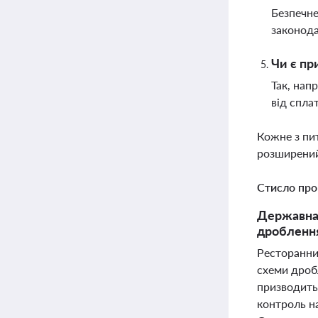
Безпечне
законода
Чи є пр
Так, нап
від спла
Кожне з пи
розширений
Стисло про
Державна 
дроблення
Ресторанний
схеми дробл
призводить
контроль н