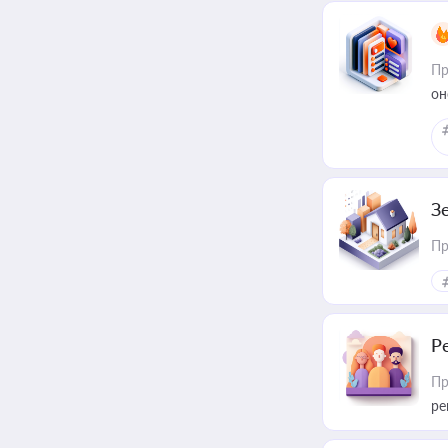
Пр
он
З
Пр
Р
Пр
ре