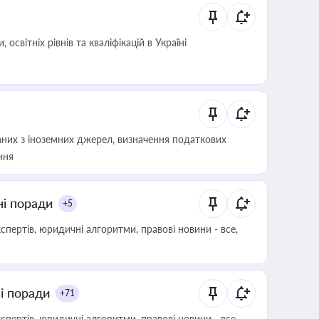
світніх рівнів та кваліфікацій в Україні
аних з іноземних джерел, визначення податкових
ння
ні поради
+5
пертів, юридичні алгоритми, правові новини - все,
ні поради
+71
пертів, юридичні алгоритми, правові новини - все,