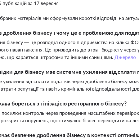
6 публікацій за 17 вересня
ібраних матеріалів ми сформували короткі відповіді на актуал
 дроблення бізнесу і чому це є проблемою для пода
я бізнесу — це розподіл одного підприємства на кілька Ф
ого навантаження. Це призводить до втрат бюджету через у
ю, що карається штрафами та іншими санкціями.
Джерело
лідки для бізнесу має системне ухилення від сплати 
 ухилення від сплати податків через дроблення бізнесу мо
, втрати репутації та навіть кримінальної відповідальності дл
ава бореться з тінізацією ресторанного бізнесу?
посилює контроль через проведення масштабних перевірок,
 розкриття порушень, що стимулює бізнес переходити на л
чає безпечне дроблення бізнесу в контексті оптиміз