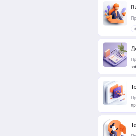
В
Пр
Д
Пр
зо
T
Пр
пр
T
Пр