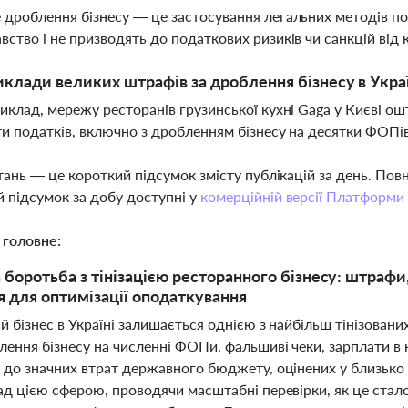
 дроблення бізнесу — це застосування легальних методів по
вство і не призводять до податкових ризиків чи санкцій ві
иклади великих штрафів за дроблення бізнесу в Украї
риклад, мережу ресторанів грузинської кухні Gaga у Києві о
ти податків, включно з дробленням бізнесу на десятки ФОПі
тань — це короткий підсумок змісту публікацій за день. По
 підсумок за добу доступні у
комерційній версії Платформи
 головне:
боротьба з тінізацією ресторанного бізнесу: штрафи
 для оптимізації оподаткування
 бізнес в Україні залишається однією з найбільш тінізован
ення бізнесу на численні ФОПи, фальшиві чеки, зарплати в 
 до значних втрат державного бюджету, оцінених у близько
ад цією сферою, проводячи масштабні перевірки, як це стало