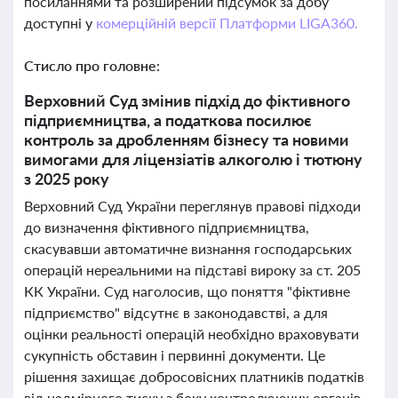
посиланнями та розширений підсумок за добу
доступні у
комерційній версії Платформи LIGA360.
Стисло про головне:
Верховний Суд змінив підхід до фіктивного
підприємництва, а податкова посилює
контроль за дробленням бізнесу та новими
вимогами для ліцензіатів алкоголю і тютюну
з 2025 року
Верховний Суд України переглянув правові підходи
до визначення фіктивного підприємництва,
скасувавши автоматичне визнання господарських
операцій нереальними на підставі вироку за ст. 205
КК України. Суд наголосив, що поняття "фіктивне
підприємство" відсутнє в законодавстві, а для
оцінки реальності операцій необхідно враховувати
сукупність обставин і первинні документи. Це
рішення захищає добросовісних платників податків
від надмірного тиску з боку контролюючих органів,