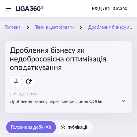
ВХІД ДО LIGA360
Головна
Теми в центрі уваги
Дроблення бізнесу як недобросовісна оптимізація оподаткування
Дроблення бізнесу як
недобросовісна оптимізація
оподаткування
ПРО ЩО ТЕМА:
Дроблення бізнесу через використання ФОПів
Головне за добу (AI)
Усі публікації