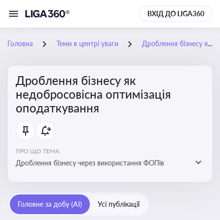
ВХІД ДО LIGA360
Головна
Теми в центрі уваги
Дроблення бізнесу як недобросовісна оптимізація оподаткування
Дроблення бізнесу як
недобросовісна оптимізація
оподаткування
ПРО ЩО ТЕМА:
Дроблення бізнесу через використання ФОПів
Головне за добу (AI)
Усі публікації