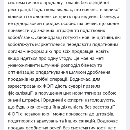
систематичного продажу товарів без офіційної
реєстрації. Податкова вважає, що наявність великої
кількості оголошень свідчить про ведення бізнесу, а
не одноразовий продаж особистих речей, що може
призвести до значних штрафів та податкових
зобов’язань. Законодавці готують нові ініціативи, які
зобов'яжуть маркетплейси передавати податковим
органам інформацію про всіх продавців, навіть
якщо йдеться про одну угоду. Це має на меті
унеможливити штучний розподіл бізнесу та
оптимізацію оподаткування шляхом дроблення
продажів на дрібні операції. Водночас, для
зареєстрованих ФОП діють суворі правила
фіскалізації, а порушення цих норм тягне за собою
значні штрафи. Юридичні експерти наголошують,
що будь-яка комерційна діяльність без реєстрації
ФОП є незаконною і може призвести до штрафів,
податкових нарахувань та інших санкцій. Водночас
продаж особистих речей без систематичності не є