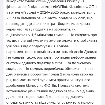
використовуючи схеми дроблення бізнесу на
фізичних осіб-підприємців (ФОПів). Кількість ФОПів
у готельній сфері у 2024–2025 роках залишається у
2,5 раза більшою за кількість юридичних осіб, що
призводить до значних втрат бюджету, зокрема
через несплату податків на зарплати, які
оцінюються у 1,5 мільярда гривень. Це свідчить про
те, що пільгові умови не змогли зламати старі схеми
ухилення від оподаткування. Голова
парламентського комітету з питань фінансів Данило
Гетманцев також розповів про плани реформування
системи єдиного податку в Україні за польською
моделлю. Ця модель передбачає обмеження пільг
для бізнесів з оборотом понад 2 мільйони євро на
рік, що має на меті зупинити практики штучного
дроблення бізнесу на ФОПів. Польська система
встановлює різні ставки податку залежно від виду
діяльності, що сприяє більш справедливому
оподаткуванню та підтримці справжнього малого