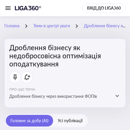
ВХІД ДО LIGA360
Головна
Теми в центрі уваги
Дроблення бізнесу як недобросовісна оптимізація оподаткування
Дроблення бізнесу як
недобросовісна оптимізація
оподаткування
ПРО ЩО ТЕМА:
Дроблення бізнесу через використання ФОПів
Головне за добу (AI)
Усі публікації