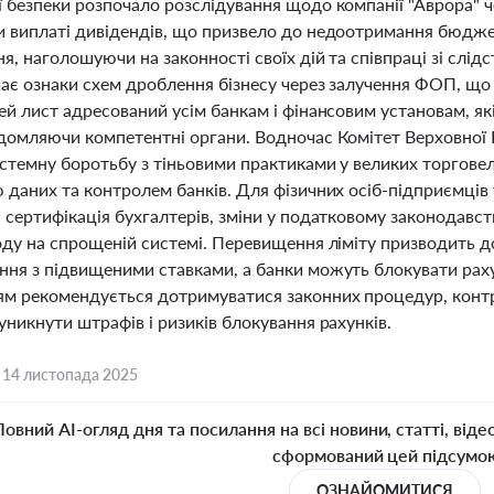
 безпеки розпочало розслідування щодо компанії "Аврора" ч
и виплаті дивідендів, що призвело до недоотримання бюдже
я, наголошуючи на законності своїх дій та співпраці зі слід
чає ознаки схем дроблення бізнесу через залучення ФОП, що
ей лист адресований усім банкам і фінансовим установам, як
ідомляючи компетентні органи. Водночас Комітет Верховної
истемну боротьбу з тіньовими практиками у великих торгове
 даних та контролем банків. Для фізичних осіб-підприємців
а сертифікація бухгалтерів, зміни у податковому законодавс
ходу на спрощеній системі. Перевищення ліміту призводить 
ння з підвищеними ставками, а банки можуть блокувати рахун
м рекомендується дотримуватися законних процедур, контр
уникнути штрафів і ризиків блокування рахунків.
,
14 листопада 2025
Повний AI-огляд дня та посилання на всі новини, статті, віде
сформований цей підсумо
ОЗНАЙОМИТИСЯ