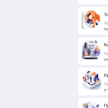
T
Пр
пр
К
Пр
ух
К
Пр
ус
П