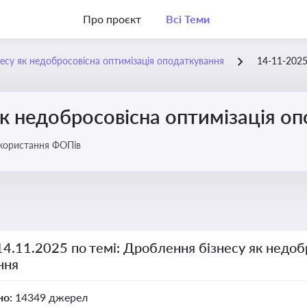
Про проєкт
Всі Теми
есу як недобросовісна оптимізація оподаткування
14-11-202
к недобросовісна оптимізація о
икористання ФОПів
14.11.2025 по темі: Дроблення бізнесу як недоб
ння
но:
14349 джерел