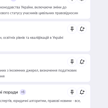
конодавства України, включаючи зміни до
ового статусу учасників цивільних правовідносин
світніх рівнів та кваліфікацій в Україні
аних з іноземних джерел, визначення податкових
ння
ні поради
+1
пертів, юридичні алгоритми, правові новини - все,