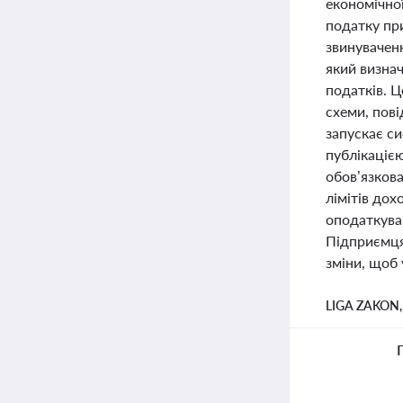
економічної
податку пр
звинуваченн
який визна
податків. Ц
схеми, пов
запускає с
публікацією
обов’язков
лімітів до
оподаткува
Підприємця
зміни, щоб 
LIGA ZAKON