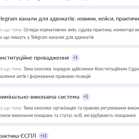
elegram канали для адвокатів: новини, кейси, практич
о що тема:
Огляди нормативних змін, судова практика, коментарі екс
о що пишуть у Telegram каналах для адвокатів
онституційне провадження
+1
о що тема:
Тема охоплює порядок здійснення Конституційним Судом
валення актів і формування правових позицій
римінально-виконавча система
+1
о що тема:
Тема охоплює організацію та правове регулювання викона
танов виконання покарань та статус осіб, які відбувають покарання
рактика ЄСПЛ
+11