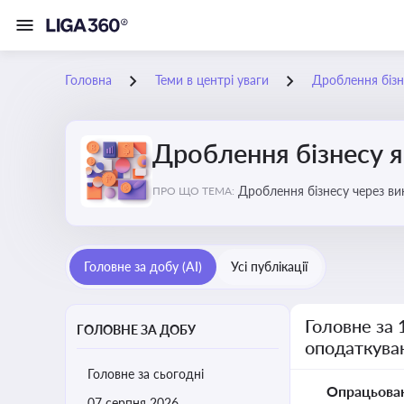
Головна
Теми в центрі уваги
Дроблення бізн
Дроблення бізнесу я
Дроблення бізнесу через в
ПРО ЩО ТЕМА:
Головне за добу (AI)
Усі публікації
Головне за 
ГОЛОВНЕ ЗА ДОБУ
оподаткува
Головне за сьогодні
Опрацьова
07 серпня 2026