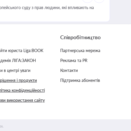
опейського суду з прав людини, які впливають на
Співробітництво
айти юриста Liga:BOOK
Партнерська мережа
адемія ЛІГА:ЗАКОН
Реклама та PR
и в центрі уваги
Контакти
 рішення і продукти
Підтримка абонентів
ітика конфіденційності
ви використання сайту
26.