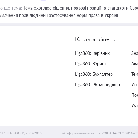
о що тема:
Тема охоплює рішення, правові позиції та стандарти Євр
умачення прав людини і застосування норм права в Україні
Каталог рішень
Liga360: Керівник
Зн
Liga360: Юрист
Ак
Liga360: Бухгалтер
Тем
Liga360: PR-менеджер
Усі
Пол
Умо
ОВ "ЛІГА ЗАКОН", 2007-2026.
© Інформаційне агентство "ЛІГА:ЗАКОН", 2010-20