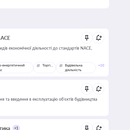
NACE
идів економічної діяльності до стандартів NACE,
о-енергетичний
Торгівля
Будівельна
+10
кс
діяльність
я та введення в експлуатацію об’єктів будівництва
итика
+1