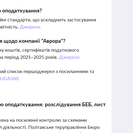
ю оподаткування?
ійні стандарти, що ускладнить застосування
звітність.
Джерело
я щодо компанії "Аврора"?
уху коштів, сертифікатів податкового
 за період 2021–2025 років.
Джерело
вний список першоджерел з посиланнями та
 LIGA360.
ю оподаткування: розслідування БЕБ, лист
джена на посиленні контролю за схемами
л діяльності. Полтавське теруправління Бюро