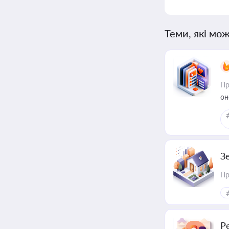
Теми, які мож
Пр
он
З
Пр
Р