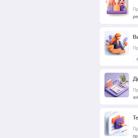
Пр
ре
В
Пр
Д
Пр
зо
T
Пр
пр