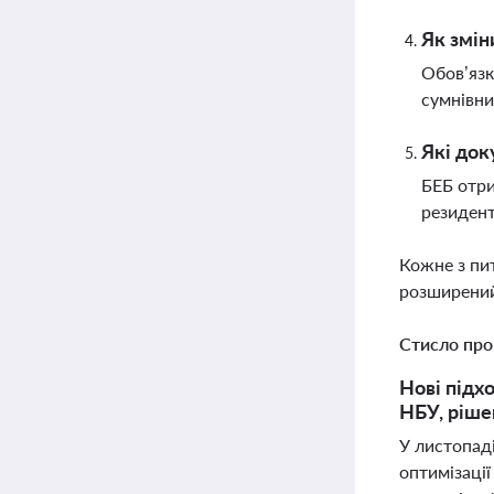
Як змін
Обов’язк
сумнівни
Які док
БЕБ отри
резидент
Кожне з пи
розширений
Стисло про
Нові підх
НБУ, ріше
У листопад
оптимізаці