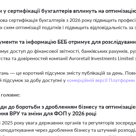
и у сертифікації бухгалтерів вплинуть на оптимізаці
ова сертифікація бухгалтерів з 2026 року підвищить профес
х схем оптимізації податків і підвищить відповідальність за 
ументи та інформацію БЕБ отримує для розслідуванн
мує доступ до фінансової звітності, банківських рахунків, р
ства та довіреностей компанії Avroretail Investments Limited
тань — це короткий підсумок змісту публікацій за день. По
 підсумок за добу доступні у
комерційній версії Платформи
 головне:
оди до боротьби з дробленням бізнесу та оптимізаціє
ння ВРУ та зміни для ФОП у 2026 році
і 2025 року увага державних органів та регуляторів зосере
ї оподаткування через дроблення бізнесу та штучний розподі