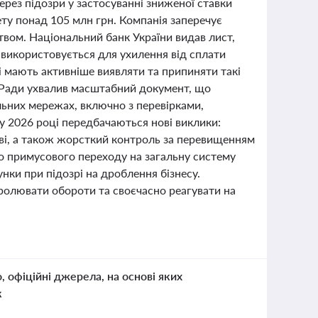
ерез підозри у застосуванні зниженої ставки
ту понад 105 млн грн. Компанія заперечує
ством. Національний банк України видав лист,
 використовується для ухилення від сплати
і мають активніше виявляти та припиняти такі
 Ради ухвалив масштабний документ, що
льних мережах, включно з перевірками,
 у 2026 році передбачаються нові виклики:
тві, а також жорсткий контроль за перевищенням
до примусового переходу на загальну систему
ки при підозрі на дроблення бізнесу.
олювати обороти та своєчасно реагувати на
о, офіційні джерела, на основі яких
к