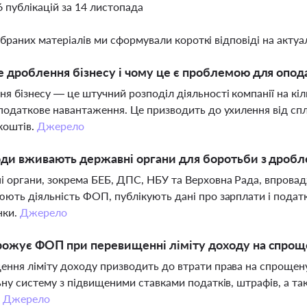
6 публікацій за 14 листопада
ібраних матеріалів ми сформували короткі відповіді на актуал
 дроблення бізнесу і чому це є проблемою для опод
я бізнесу — це штучний розподіл діяльності компанії на кіл
податкове навантаження. Це призводить до ухилення від с
коштів.
Джерело
оди вживають державні органи для боротьби з дробл
 органи, зокрема БЕБ, ДПС, НБУ та Верховна Рада, впрова
ють діяльність ФОП, публікують дані про зарплати і подат
нки.
Джерело
ожує ФОП при перевищенні ліміту доходу на спрощ
ння ліміту доходу призводить до втрати права на спрощен
ьну систему з підвищеними ставками податків, штрафів, а т
.
Джерело