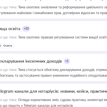
о що тема:
Тема охоплює оновлення та реформування цивільного за
гулювання майнових і немайнових прав, договірних відносин та прав
ища освіта
+10
о що тема:
Тема охоплює правове регулювання системи вищої освіти, о
Освіта
екларування іноземних доходів
+1
о що тема:
Тема стосується обов’язку декларування доходів, отрим
бов’язань та застосування правил уникнення подвійного оподаткува
elegram канали для нотаріусів: новини, кейси, практич
о що тема:
Огляди нормативних змін, судова практика, коментарі екс
о що пишуть у Telegram каналах для нотаріусів