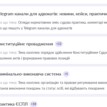
elegram канали для адвокатів: новини, кейси, практич
о що тема:
Огляди нормативних змін, судова практика, коментарі екс
о що пишуть у Telegram каналах для адвокатів
онституційне провадження
+12
о що тема:
Тема охоплює порядок здійснення Конституційним Судом
валення актів і формування правових позицій
римінально-виконавча система
+5
о що тема:
Тема охоплює організацію та правове регулювання викона
танов виконання покарань та статус осіб, які відбувають покарання
рактика ЄСПЛ
+18