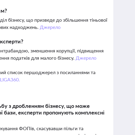
им?
 бізнесу, що призведе до збільшення тіньової
кових надходжень.
Джерело
експерти?
онтрабандою, зменшення корупції, підвищення
ння податків для малого бізнесу.
Джерело
вний список першоджерел з посиланнями та
 LIGA360.
ьбу з дробленням бізнесу, що може
ої бази, експерти пропонують комплексні
кування ФОПів, скасувавши пільги та