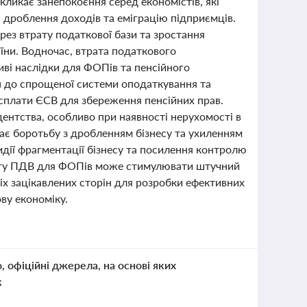
кликає занепокоєння серед економістів, які
, дроблення доходів та еміграцію підприємців.
ез втрату податкової бази та зростання
аїни. Водночас, втрата податкового
ві наслідки для ФОПів та пенсійного
п до спрощеної системи оподаткування та
 сплати ЄСВ для збереження пенсійних прав.
ентства, особливо при наявності нерухомості в
ає боротьбу з дробленням бізнесу та ухиленням
дії фрагментації бізнесу та посилення контролю
огу ПДВ для ФОПів може стимулювати штучний
сіх зацікавлених сторін для розробки ефективних
ву економіку.
о, офіційні джерела, на основі яких
к