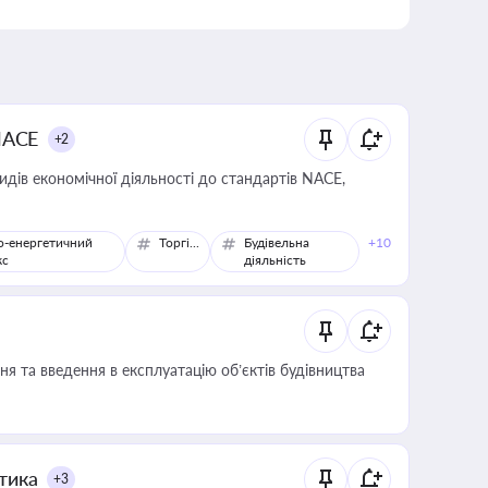
NACE
+2
идів економічної діяльності до стандартів NACE,
о-енергетичний
Торгівля
Будівельна
+10
кс
діяльність
я та введення в експлуатацію об’єктів будівництва
итика
+3