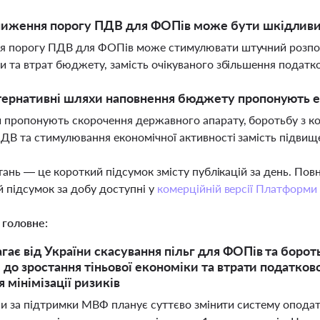
ниження порогу ПДВ для ФОПів може бути шкідлив
 порогу ПДВ для ФОПів може стимулювати штучний розподіл
и та втрат бюджету, замість очікуваного збільшення подат
тернативні шляхи наповнення бюджету пропонують 
 пропонують скорочення державного апарату, боротьбу з к
ДВ та стимулювання економічної активності замість підвище
тань — це короткий підсумок змісту публікацій за день. По
 підсумок за добу доступні у
комерційній версії Платформи
 головне:
ає від України скасування пільг для ФОПів та борот
 до зростання тіньової економіки та втрати податков
 мінімізації ризиків
ни за підтримки МВФ планує суттєво змінити систему оподат