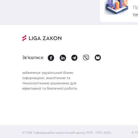
Пр
тл
Зв'язатися:
забезпечує український бізнес
інформацією, аналітикою та
технологічними рішеннями для
ефективної та безпечної роботи.
© ТОВ "інформаційно-аналітичний центр ЛІГА", 1991-2026.
© Т