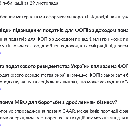
3 публікації за 29 листопада
ібраних матеріалів ми сформували короткі відповіді на актуал
лідки підвищення податків для ФОПів з доходом пона
ня податків для ФОПів з доходом понад 1 млн грн може при
 у тіньовий сектор, дроблення доходів та еміграції підпри
о
та податкового резидентства України впливає на ФО
одаткового резидентства України змушує ФОПів закривати б
оподаткування та соціальних виплат, що може ускладнити їх
о
понує МВФ для боротьби з дробленням бізнесу?
онує впровадження правил GAAR, механізмів протидії фрагм
ими операціями та створення інституційних механізмів для 
о