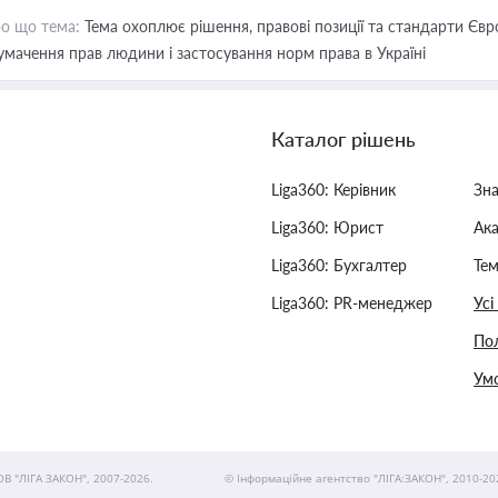
о що тема:
Тема охоплює рішення, правові позиції та стандарти Євр
умачення прав людини і застосування норм права в Україні
Каталог рішень
Liga360: Керівник
Зн
Liga360: Юрист
Ак
Liga360: Бухгалтер
Тем
Liga360: PR-менеджер
Усі
Пол
Умо
ОВ "ЛІГА ЗАКОН", 2007-2026.
© Інформаційне агентство "ЛІГА:ЗАКОН", 2010-20