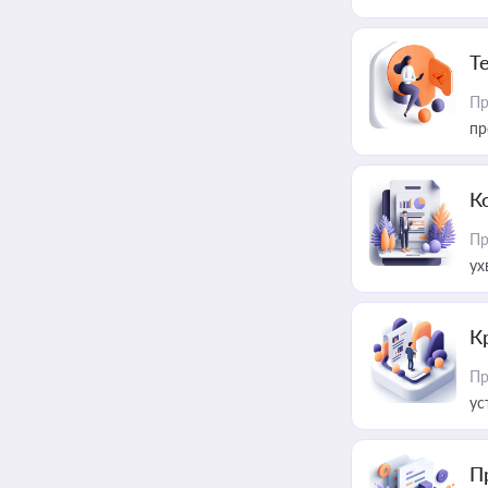
T
Пр
пр
К
Пр
ух
К
Пр
ус
П