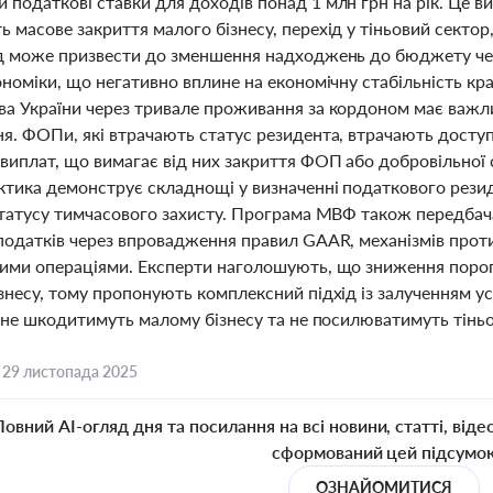
податкові ставки для доходів понад 1 млн грн на рік. Це ви
 масове закриття малого бізнесу, перехід у тіньовий сектор
ід може призвести до зменшення надходжень до бюджету чер
ономіки, що негативно вплине на економічну стабільність кр
ва України через тривале проживання за кордоном має важли
ня. ФОПи, які втрачають статус резидента, втрачають досту
 виплат, що вимагає від них закриття ФОП або добровільної
ктика демонструє складнощі у визначенні податкового резид
 статусу тимчасового захисту. Програма МВФ також передбач
 податків через впровадження правил GAAR, механізмів проти
вими операціями. Експерти наголошують, що зниження пор
знесу, тому пропонують комплексний підхід із залученням у
і не шкодитимуть малому бізнесу та не посилюватимуть тіньо
,
29 листопада 2025
Повний AI-огляд дня та посилання на всі новини, статті, віде
сформований цей підсумо
ОЗНАЙОМИТИСЯ