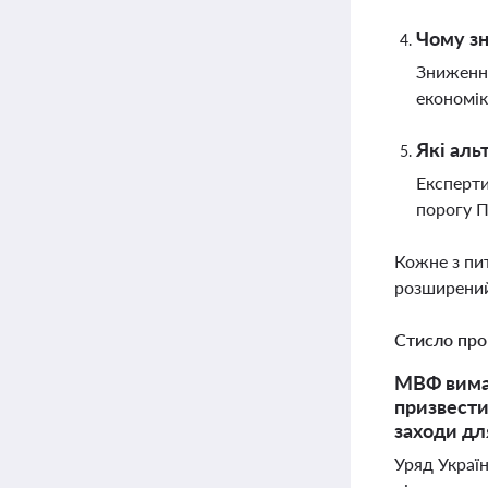
Чому з
Зниження
економік
Які аль
Експерти
порогу П
Кожне з пи
розширений
Стисло про
МВФ вимаг
призвести
заходи для
Уряд Украї