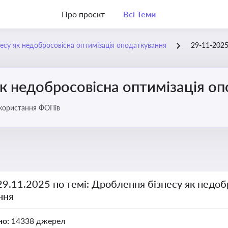
Про проєкт
Всі Теми
есу як недобросовісна оптимізація оподаткування
29-11-202
к недобросовісна оптимізація о
икористання ФОПів
29.11.2025 по темі: Дроблення бізнесу як недоб
ння
но:
14338 джерел