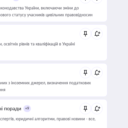
конодавства України, включаючи зміни до
ового статусу учасників цивільних правовідносин
світніх рівнів та кваліфікацій в Україні
аних з іноземних джерел, визначення податкових
ння
ні поради
+9
пертів, юридичні алгоритми, правові новини - все,