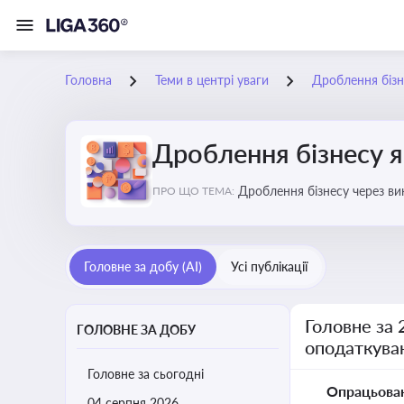
Головна
Теми в центрі уваги
Дроблення бізн
Дроблення бізнесу я
Дроблення бізнесу через в
ПРО ЩО ТЕМА:
Головне за добу (AI)
Усі публікації
Головне за 
ГОЛОВНЕ ЗА ДОБУ
оподаткува
Головне за сьогодні
Опрацьова
04 серпня 2026