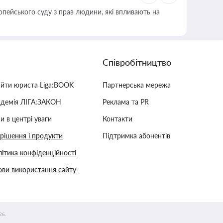
опейського суду з прав людини, які впливають на
Співробітництво
айти юриста Liga:BOOK
Партнерська мережа
адемія ЛІГА:ЗАКОН
Реклама та PR
и в центрі уваги
Контакти
 рішення і продукти
Підтримка абонентів
ітика конфіденційності
ви використання сайту
26.