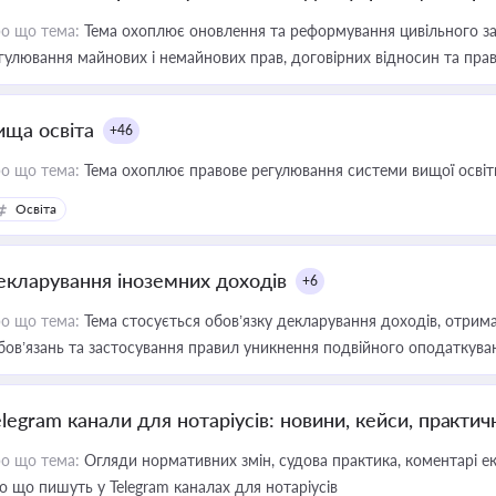
о що тема:
Тема охоплює оновлення та реформування цивільного за
гулювання майнових і немайнових прав, договірних відносин та прав
ища освіта
+46
о що тема:
Тема охоплює правове регулювання системи вищої освіти, о
Освіта
екларування іноземних доходів
+6
о що тема:
Тема стосується обов’язку декларування доходів, отрим
бов’язань та застосування правил уникнення подвійного оподаткува
elegram канали для нотаріусів: новини, кейси, практич
о що тема:
Огляди нормативних змін, судова практика, коментарі екс
о що пишуть у Telegram каналах для нотаріусів