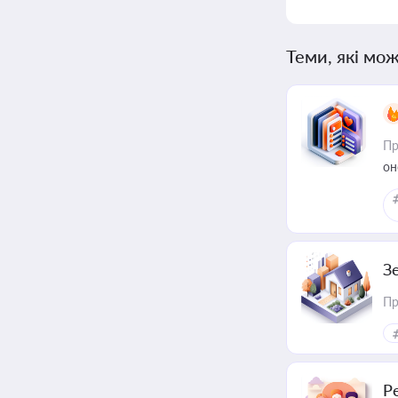
Теми, які мож
Пр
он
З
Пр
Р