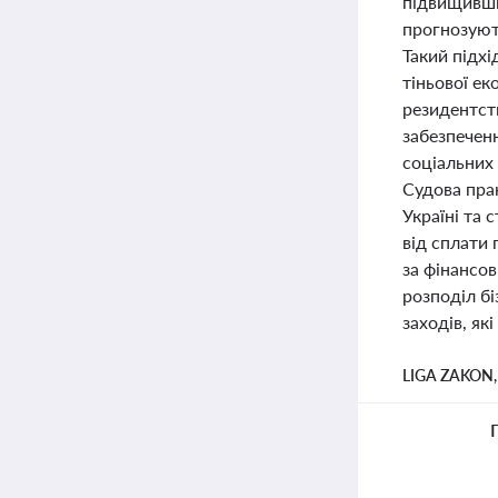
підвищивши 
прогнозують
Такий підх
тіньової ек
резидентст
забезпечен
соціальних
Судова пра
Україні та
від сплати
за фінансо
розподіл бі
заходів, як
LIGA ZAKON