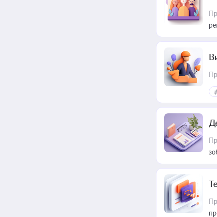
Пр
ре
В
Пр
Д
Пр
зо
T
Пр
пр