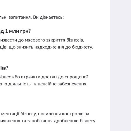
ьні запитання. Ви дізнаєтесь:
д 1 млн грн?
звести до масового закриття бізнесів,
ємців, що знизить надходження до бюджету.
Пів?
ізнес або втрачати доступ до спрощеної
ню діяльність та пенсійне забезпечення.
ентації бізнесу, посилення контролю за
виявлення та запобігання дробленню бізнесу.