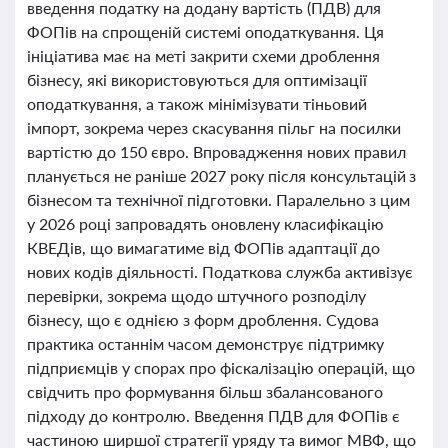
введення податку на додану вартість (ПДВ) для
ФОПів на спрощеній системі оподаткування. Ця
ініціатива має на меті закрити схеми дроблення
бізнесу, які використовуються для оптимізації
оподаткування, а також мінімізувати тіньовий
імпорт, зокрема через скасування пільг на посилки
вартістю до 150 євро. Впровадження нових правил
планується не раніше 2027 року після консультацій з
бізнесом та технічної підготовки. Паралельно з цим
у 2026 році запровадять оновлену класифікацію
КВЕДів, що вимагатиме від ФОПів адаптації до
нових кодів діяльності. Податкова служба активізує
перевірки, зокрема щодо штучного розподілу
бізнесу, що є однією з форм дроблення. Судова
практика останнім часом демонструє підтримку
підприємців у спорах про фіскалізацію операцій, що
свідчить про формування більш збалансованого
підходу до контролю. Введення ПДВ для ФОПів є
частиною ширшої стратегії уряду та вимог МВФ, що