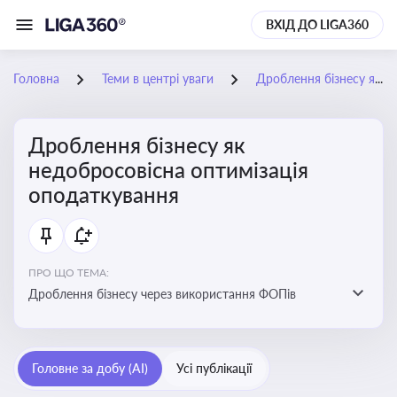
ВХІД ДО LIGA360
Головна
Теми в центрі уваги
Дроблення бізнесу як недобросовісна оптимізація оподаткування
Дроблення бізнесу як
недобросовісна оптимізація
оподаткування
ПРО ЩО ТЕМА:
Дроблення бізнесу через використання ФОПів
Головне за добу (AI)
Усі публікації