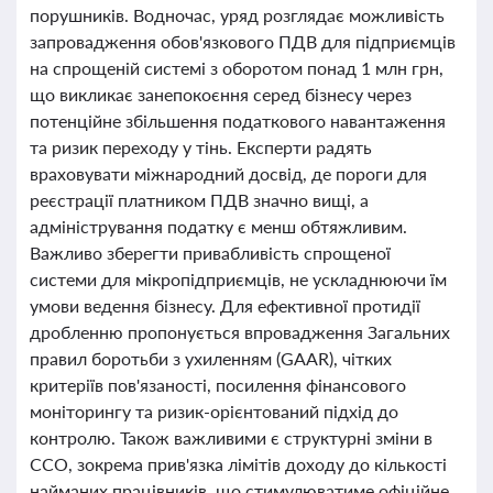
порушників. Водночас, уряд розглядає можливість
запровадження обов'язкового ПДВ для підприємців
на спрощеній системі з оборотом понад 1 млн грн,
що викликає занепокоєння серед бізнесу через
потенційне збільшення податкового навантаження
та ризик переходу у тінь. Експерти радять
враховувати міжнародний досвід, де пороги для
реєстрації платником ПДВ значно вищі, а
адміністрування податку є менш обтяжливим.
Важливо зберегти привабливість спрощеної
системи для мікропідприємців, не ускладнюючи їм
умови ведення бізнесу. Для ефективної протидії
дробленню пропонується впровадження Загальних
правил боротьби з ухиленням (GAAR), чітких
критеріїв пов'язаності, посилення фінансового
моніторингу та ризик-орієнтований підхід до
контролю. Також важливими є структурні зміни в
ССО, зокрема прив'язка лімітів доходу до кількості
найманих працівників, що стимулюватиме офіційне