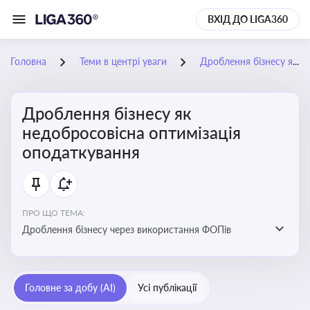
ВХІД ДО LIGA360
Головна
Теми в центрі уваги
Дроблення бізнесу як недобросовісна оптимізація оподаткування
Дроблення бізнесу як
недобросовісна оптимізація
оподаткування
ПРО ЩО ТЕМА:
Дроблення бізнесу через використання ФОПів
Головне за добу (AI)
Усі публікації