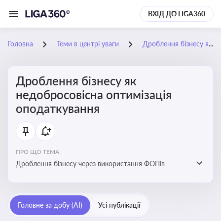
ВХІД ДО LIGA360
Головна
Теми в центрі уваги
Дроблення бізнесу як недобросовісна оптимізація оподаткування
Дроблення бізнесу як
недобросовісна оптимізація
оподаткування
ПРО ЩО ТЕМА:
Дроблення бізнесу через використання ФОПів
Головне за добу (AI)
Усі публікації