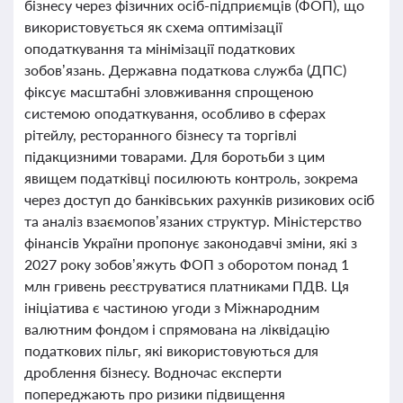
бізнесу через фізичних осіб-підприємців (ФОП), що
використовується як схема оптимізації
оподаткування та мінімізації податкових
зобов’язань. Державна податкова служба (ДПС)
фіксує масштабні зловживання спрощеною
системою оподаткування, особливо в сферах
рітейлу, ресторанного бізнесу та торгівлі
підакцизними товарами. Для боротьби з цим
явищем податківці посилюють контроль, зокрема
через доступ до банківських рахунків ризикових осіб
та аналіз взаємопов’язаних структур. Міністерство
фінансів України пропонує законодавчі зміни, які з
2027 року зобов’яжуть ФОП з оборотом понад 1
млн гривень реєструватися платниками ПДВ. Ця
ініціатива є частиною угоди з Міжнародним
валютним фондом і спрямована на ліквідацію
податкових пільг, які використовуються для
дроблення бізнесу. Водночас експерти
попереджають про ризики підвищення