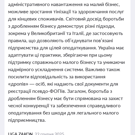
адміністративного навантаження на малий бізнес,
можливе зростання тінізації та здорожчання послуг
для кінцевих споживачів. Світовий досвід боротьби
з дробленням бізнесу демонструє різні підходи,
зокрема у Великобританії та Італії, де застосовують
правила, що дозволяють об’єднувати пов’язані
підприємства для цілей оподаткування. Україна має
адаптувати ці практики, зберігаючи при цьому
підтримку справжнього малого бізнесу та уникаючи
надмірного ускладнення системи. Важливо також
посилити відповідальність за використання
«дропів» — осіб, які надають свої документи для
реєстрації псевдо-ФОПів. Загалом, боротьба з
дробленням бізнесу має бути спрямована на захист
чесної конкуренції та забезпечення справедливого
оподаткування без шкоди для легального малого
підприємництва.
LIGA ZAKON,
22 грудня 2025