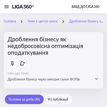
ВХІД ДО LIGA360
Головна
Теми в центрі уваги
Дроблення бізнесу як недобросовісна оптимізація оподаткування
Дроблення бізнесу як
недобросовісна оптимізація
оподаткування
ПРО ЩО ТЕМА:
Дроблення бізнесу через використання ФОПів
Головне за добу (AI)
Усі публікації