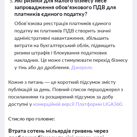
Які ризики для малого бізнесу несе
запровадження обов’язкового ПДВ для
платників єдиного податку?
Обов’язкова реєстрація платників єдиного
податку як платників ПДВ створить значні
адміністративні навантаження, збільшить
витрати на бухгалтерський облік, підвищить
ризики штрафів і блокування податкових
накладних. Це може стимулювати перехід бізнесу
у тінь або до дроблення.
Джерело
Кожне з питань — це короткий підсумок змісту
публікацій за день. Повний список першоджерел з
посиланнями та розширений підсумок за добу
доступні у
комерційній версії Платформи LIGA360.
Стисло про головне:
Втрата сотень мільярдів гривень через