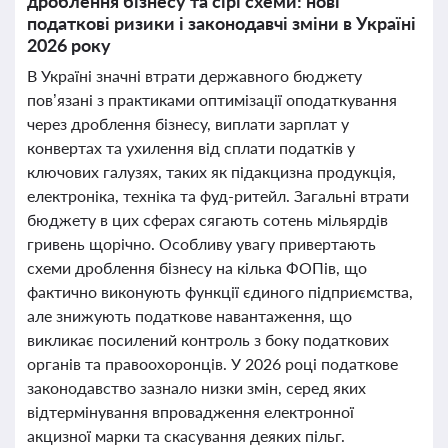
дроблення бізнесу та сірі схеми: нові
податкові ризики і законодавчі зміни в Україні
2026 року
В Україні значні втрати державного бюджету
пов’язані з практиками оптимізації оподаткування
через дроблення бізнесу, виплати зарплат у
конвертах та ухилення від сплати податків у
ключових галузях, таких як підакцизна продукція,
електроніка, техніка та фуд-ритейл. Загальні втрати
бюджету в цих сферах сягають сотень мільярдів
гривень щорічно. Особливу увагу привертають
схеми дроблення бізнесу на кілька ФОПів, що
фактично виконують функції єдиного підприємства,
але знижують податкове навантаження, що
викликає посилений контроль з боку податкових
органів та правоохоронців. У 2026 році податкове
законодавство зазнало низки змін, серед яких
відтермінування впровадження електронної
акцизної марки та скасування деяких пільг.