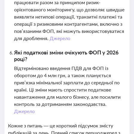
працювати разом за принципом ризик-
орієнтованого моніторингу, що дозволяє швидше
виявляти нетипові операції, транзитні платежі та
операції з ризиковими контрагентами, включно з
пов’язаними ФОП, які можуть використовуватися
для дроблення.
Джерело
Які податкові зміни очікують ФОП у 2026
році?
Відтерміновано введення ПДВ для ФОП із
оборотом до 4 млн грн, а також планується
прив’язка мінімальної зарплати до середньої по
країні. Ці зміни мають спростити податкове
навантаження для малого бізнесу, але посилити
контроль за дотриманням законодавства.
Джерело
Кожне з питань — це короткий підсумок змісту
публікацій за день. Повний список першоджерел з