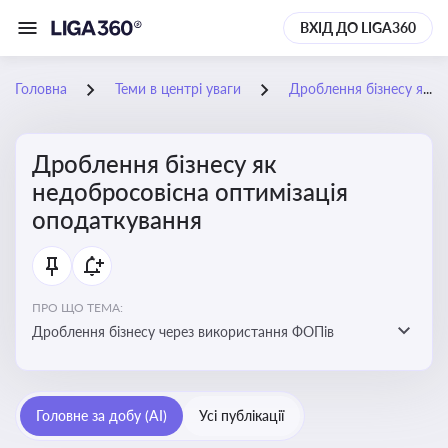
ВХІД ДО LIGA360
Головна
Теми в центрі уваги
Дроблення бізнесу як недобросовісна оптимізація оподаткування
Дроблення бізнесу як
недобросовісна оптимізація
оподаткування
ПРО ЩО ТЕМА:
Дроблення бізнесу через використання ФОПів
Головне за добу (AI)
Усі публікації