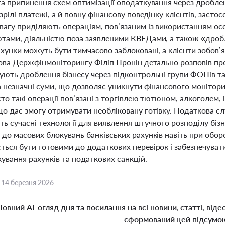
а припинення схем оптимізації оподаткування через дроблен
зрілі платежі, а й повну фінансову поведінку клієнтів, заст
агу приділяють операціям, пов’язаним із використанням осо
тами, діяльністю поза заявленими КВЕДами, а також «дробл
ахунки можуть бути тимчасово заблоковані, а клієнти зобов
ова Держфінмоніторингу Філіп Пронін детально розповів про 
ують дроблення бізнесу через підконтрольні групи ФОПів та
 незначні суми, що дозволяє уникнути фінансового монітори
сто такі операції пов’язані з торгівлею тютюном, алкоголем
що дає змогу отримувати необліковану готівку. Податкова сл
ь сучасні технології для виявлення штучного розподілу бізн
 до масових блокувань банківських рахунків навіть при обо
ться бути готовими до додаткових перевірок і забезпечуват
ування рахунків та податкових санкцій.
,
14 березня 2026
Повний AI-огляд дня та посилання на всі новини, статті, віде
сформований цей підсумо