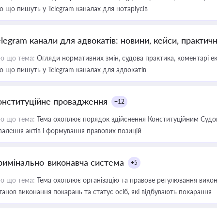
о що пишуть у Telegram каналах для нотаріусів
elegram канали для адвокатів: новини, кейси, практич
о що тема:
Огляди нормативних змін, судова практика, коментарі екс
о що пишуть у Telegram каналах для адвокатів
онституційне провадження
+12
о що тема:
Тема охоплює порядок здійснення Конституційним Судом
валення актів і формування правових позицій
римінально-виконавча система
+5
о що тема:
Тема охоплює організацію та правове регулювання викона
танов виконання покарань та статус осіб, які відбувають покарання