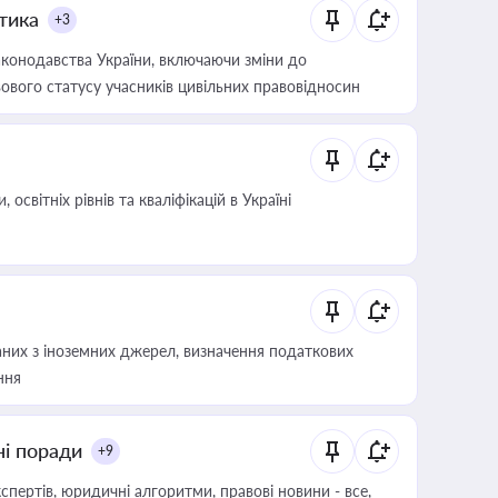
итика
+3
конодавства України, включаючи зміни до
ового статусу учасників цивільних правовідносин
світніх рівнів та кваліфікацій в Україні
аних з іноземних джерел, визначення податкових
ння
ні поради
+9
пертів, юридичні алгоритми, правові новини - все,