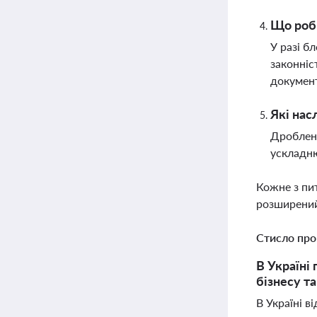
Що роби
У разі б
законніс
докумен
Які нас
Дробленн
ускладню
Кожне з пи
розширений
Стисло про
В Україні
бізнесу т
В Україні в