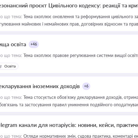
езонансний проєкт Цивільного кодексу: реакції та кр
о що тема:
Тема охоплює оновлення та реформування цивільного за
гулювання майнових і немайнових прав, договірних відносин та прав
ища освіта
+46
о що тема:
Тема охоплює правове регулювання системи вищої освіти, о
Освіта
екларування іноземних доходів
+6
о що тема:
Тема стосується обов’язку декларування доходів, отрим
бов’язань та застосування правил уникнення подвійного оподаткува
elegram канали для нотаріусів: новини, кейси, практич
о що тема:
Огляди нормативних змін, судова практика, коментарі екс