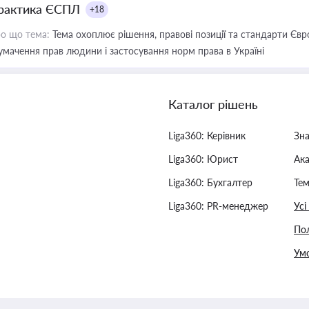
рактика ЄСПЛ
+18
о що тема:
Тема охоплює рішення, правові позиції та стандарти Євр
умачення прав людини і застосування норм права в Україні
Каталог рішень
Liga360: Керівник
Зн
Liga360: Юрист
Ак
Liga360: Бухгалтер
Тем
Liga360: PR-менеджер
Усі
Пол
Умо