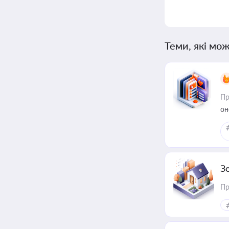
Теми, які мож
Пр
он
З
Пр