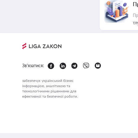
П
Пр
тл
Зв'язатися:
забезпечує український бізнес
інформацією, аналітикою та
технологічними рішеннями для
ефективної та безпечної роботи.