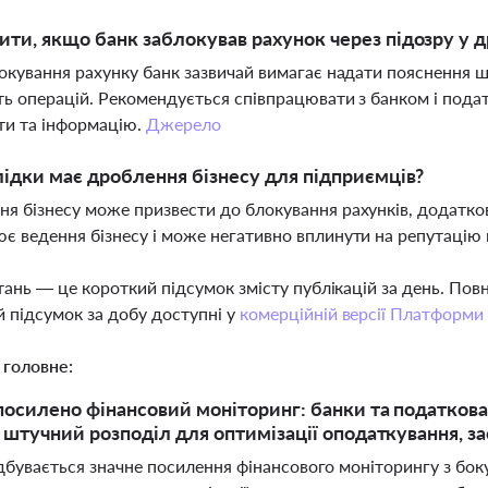
ти, якщо банк заблокував рахунок через підозру у д
локування рахунку банк зазвичай вимагає надати пояснення 
ть операцій. Рекомендується співпрацювати з банком і под
ти та інформацію.
Джерело
лідки має дроблення бізнесу для підприємців?
я бізнесу може призвести до блокування рахунків, додатков
є ведення бізнесу і може негативно вплинути на репутацію
тань — це короткий підсумок змісту публікацій за день. По
 підсумок за добу доступні у
комерційній версії Платформи
 головне:
 посилено фінансовий моніторинг: банки та податко
а штучний розподіл для оптимізації оподаткування, 
ідбувається значне посилення фінансового моніторингу з бок