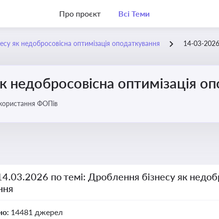
Про проєкт
Всі Теми
есу як недобросовісна оптимізація оподаткування
14-03-202
к недобросовісна оптимізація о
икористання ФОПів
14.03.2026 по темі: Дроблення бізнесу як недоб
ння
но:
14481 джерел