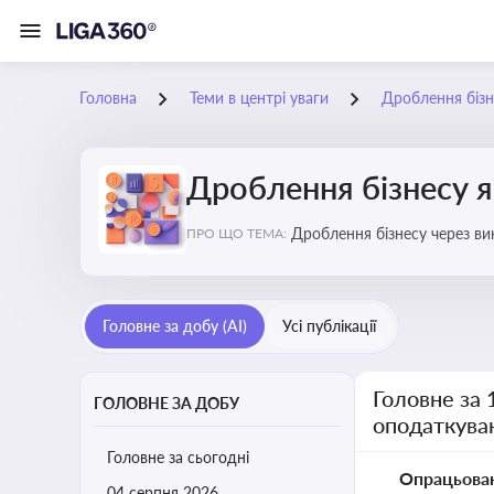
Головна
Теми в центрі уваги
Дроблення бізн
Дроблення бізнесу я
Дроблення бізнесу через в
ПРО ЩО ТЕМА:
Головне за добу (AI)
Усі публікації
Головне за 
ГОЛОВНЕ ЗА ДОБУ
оподаткува
Головне за сьогодні
Опрацьова
04 серпня 2026