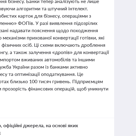
ня бізнесу. Банки тепер аналізують не лише
осовуючи алгоритми та штучний інтелект.
бистих карток для бізнесу, операціями з
енню» ФОПів. У разі виявлення підозрілих
’язані надавати пояснення щодо походження
механізми прихованої конвертації готівки, які
 фізичних осіб. Ці схеми включають дроблення
нгу, а також залучення «дропів» для конвертації
, імпортом вживаних автомобілів та іншими
ужба України разом із банками активно
есу та оптимізації оподаткування. Це
ротах близько 100 тисяч гривень. Підприємцям
и прозорість фінансових операцій, щоб уникнути
о, офіційні джерела, на основі яких
к