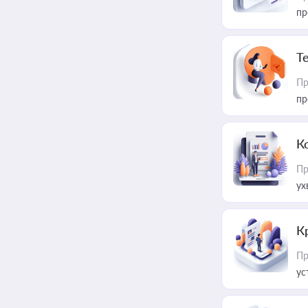
пр
T
Пр
пр
К
Пр
ух
К
Пр
ус