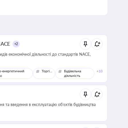
NACE
+2
идів економічної діяльності до стандартів NACE,
о-енергетичний
Торгівля
Будівельна
+10
кс
діяльність
я та введення в експлуатацію об’єктів будівництва