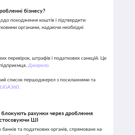
робленні бізнесу?
щодо походження коштів і підтвердити
атковими органами, надаючи необхідні
их перевірок, штрафів і податкових санкцій. Це
 підприємця.
Джерело
вний список першоджерел з посиланнями та
 LIGA360.
ва блокують рахунки через дроблення
застосовуючи ШІ
у банків та податкових органів, спрямоване на