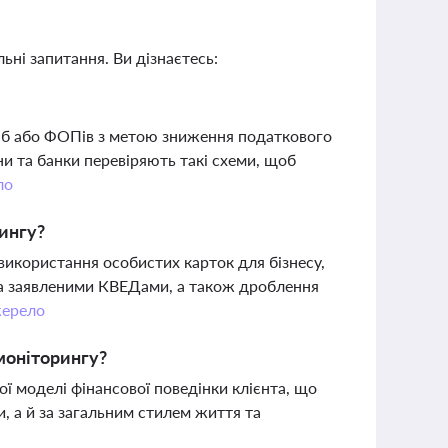
ьні запитання. Ви дізнаєтесь:
сіб або ФОПів з метою зниження податкового
и та банки перевіряють такі схеми, щоб
ло
рингу?
використання особистих карток для бізнесу,
за заявленими КВЕДами, а також дроблення
ерело
моніторингу?
ї моделі фінансової поведінки клієнта, що
, а й за загальним стилем життя та