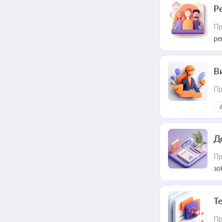
Р
Пр
ре
В
Пр
Д
Пр
зо
T
Пр