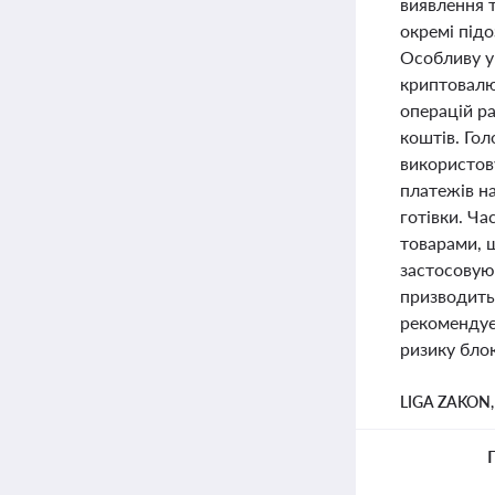
виявлення т
окремі підо
Особливу ув
криптовалю
операцій р
коштів. Гол
використов
платежів на
готівки. Ча
товарами, 
застосовуют
призводить
рекомендує
ризику блок
LIGA ZAKON