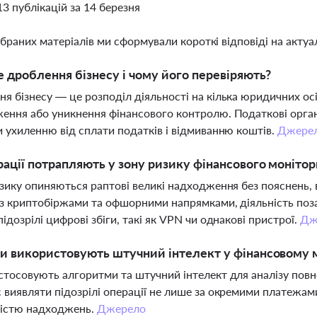
13 публікацій за 14 березня
ібраних матеріалів ми сформували короткі відповіді на актуал
 дроблення бізнесу і чому його перевіряють?
я бізнесу — це розподіл діяльності на кілька юридичних о
ення або уникнення фінансового контролю. Податкові орган
и ухиленню від сплати податків і відмиванню коштів.
Джере
рації потрапляють у зону ризику фінансового моніто
изику опиняються раптові великі надходження без пояснень, 
 з криптобіржами та офшорними напрямками, діяльність по
підозрілі цифрові збіги, такі як VPN чи однакові пристрої.
Дж
и використовують штучний інтелект у фінансовому 
стосовують алгоритми та штучний інтелект для аналізу повно
 виявляти підозрілі операції не лише за окремими платежами
ністю надходжень.
Джерело