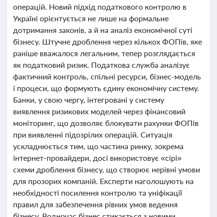
операцій. Новий підхід податкового контролю в
Україні орієнтується не лише на формальне
дотримання законів, а й на аналіз економічної суті
бізнесу. Штучне дроблення через кількох ФОПів, яке
раніше вважалося легальним, тепер розглядається
як податковий ризик. Податкова служба аналізує
фактичний контроль, спільні ресурси, бізнес-модель
і процеси, що формують єдину економічну систему.
Банки, у свою чергу, інтегровані у систему
виявлення ризикових моделей через фінансовий
моніторинг, що дозволяє блокувати рахунки ФОПів
при виявленні підозрілих операцій. Ситуація
ускладнюється тим, що частина ринку, зокрема
інтернет-провайдери, досі використовує «сірі»
схеми дроблення бізнесу, що створює нерівні умови
для прозорих компаній. Експерти наголошують на
необхідності посилення контролю та уніфікації
правил для забезпечення рівних умов ведення
бізнесу. Водночас бізнес стикається з новими