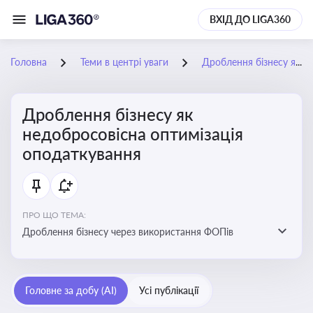
ВХІД ДО LIGA360
Головна
Теми в центрі уваги
Дроблення бізнесу як недобросовісна оптимізація оподаткування
Дроблення бізнесу як
недобросовісна оптимізація
оподаткування
ПРО ЩО ТЕМА:
Дроблення бізнесу через використання ФОПів
Головне за добу (AI)
Усі публікації