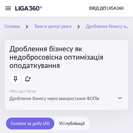
ВХІД ДО LIGA360
Головна
Теми в центрі уваги
Дроблення бізнесу як недобросовісна оптимізація оподаткування
Дроблення бізнесу як
недобросовісна оптимізація
оподаткування
ПРО ЩО ТЕМА:
Дроблення бізнесу через використання ФОПів
Головне за добу (AI)
Усі публікації