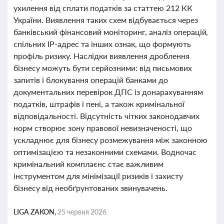
ухилення від сплати податків за статтею 212 КК
України. Виявлення таких схем відбувається через
банківський фінансовий моніторинг, аналіз операцій,
спільних IP-адрес та інших ознак, що формують
профіль ризику. Наслідки виявлення дроблення
бізнесу можуть бути серйозними: від письмових
запитів і блокування операцій банками до
документальних перевірок ДПС із донарахуванням
податків, штрафів і пені, а також кримінальної
відповідальності. Відсутність чітких законодавчих
норм створює зону правової невизначеності, що
ускладнює для бізнесу розмежування між законною
оптимізацією та незаконними схемами. Водночас
кримінальний комплаєнс стає важливим
інструментом для мінімізації ризиків і захисту
бізнесу від необґрунтованих звинувачень.
LIGA ZAKON,
25 червня 2026