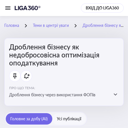
ВХІД ДО LIGA360
Головна
Теми в центрі уваги
Дроблення бізнесу як недобросовісна оптимізація оподаткування
Дроблення бізнесу як
недобросовісна оптимізація
оподаткування
ПРО ЩО ТЕМА:
Дроблення бізнесу через використання ФОПів
Головне за добу (AI)
Усі публікації