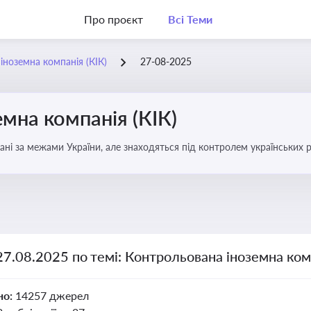
Про проєкт
Всі Теми
іноземна компанія (КІК)
27-08-2025
мна компанія (КІК)
вані за межами України, але знаходяться під контролем українських р
ни щодо своїх доходів і витрат
27.08.2025 по темі: Контрольована іноземна комп
но:
14257 джерел