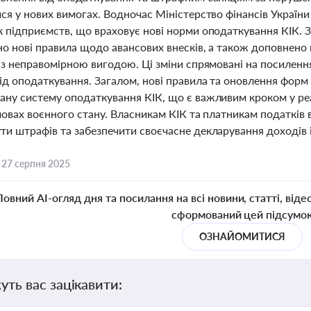
ся у нових вимогах. Водночас Міністерство фінансів Україн
к підприємств, що враховує нові норми оподаткування КІК. З
но нові правила щодо авансових внесків, а також доповнено
 із неправомірною вигодою. Ці зміни спрямовані на посилен
ід оподаткування. Загалом, нові правила та оновлення форм
ану систему оподаткування КІК, що є важливим кроком у реа
умовах воєнного стану. Власникам КІК та платникам податкі
и штрафів та забезпечити своєчасне декларування доходів і
,
27 серпня 2025
Повний AI-огляд дня та посилання на всі новини, статті, віде
сформований цей підсумо
ОЗНАЙОМИТИСЯ
уть вас зацікавити: