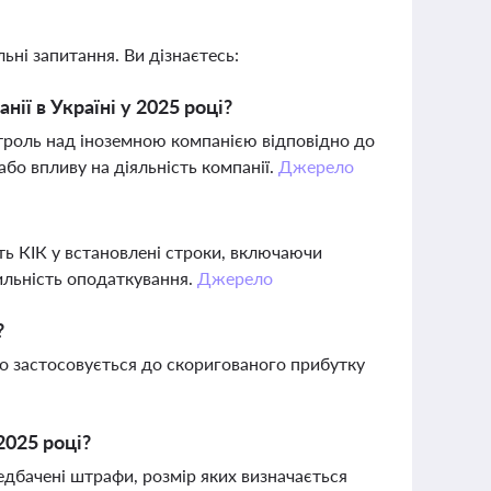
ьні запитання. Ви дізнаєтесь:
ії в Україні у 2025 році?
нтроль над іноземною компанією відповідно до
або впливу на діяльність компанії.
Джерело
ть КІК у встановлені строки, включаючи
ильність оподаткування.
Джерело
?
що застосовується до скоригованого прибутку
2025 році?
едбачені штрафи, розмір яких визначається