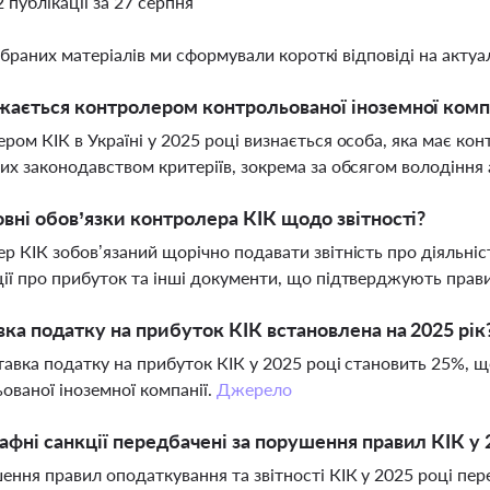
2 публікації за 27 серпня
ібраних матеріалів ми сформували короткі відповіді на актуал
жається контролером контрольованої іноземної компан
ром КІК в Україні у 2025 році визнається особа, яка має ко
их законодавством критеріїв, зокрема за обсягом володіння 
овні обов’язки контролера КІК щодо звітності?
р КІК зобов’язаний щорічно подавати звітність про діяльніс
ії про прибуток та інші документи, що підтверджують прав
вка податку на прибуток КІК встановлена на 2025 рік
тавка податку на прибуток КІК у 2025 році становить 25%, 
ованої іноземної компанії.
Джерело
афні санкції передбачені за порушення правил КІК у 
ення правил оподаткування та звітності КІК у 2025 році пер