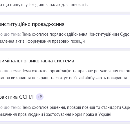
о що пишуть у Telegram каналах для адвокатів
онституційне провадження
о що тема:
Тема охоплює порядок здійснення Конституційним Судом
валення актів і формування правових позицій
римінально-виконавча система
о що тема:
Тема охоплює організацію та правове регулювання викона
танов виконання покарань та статус осіб, які відбувають покарання
рактика ЄСПЛ
+9
о що тема:
Тема охоплює рішення, правові позиції та стандарти Євр
умачення прав людини і застосування норм права в Україні