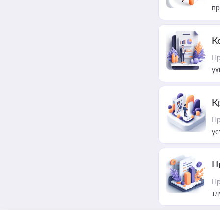
пр
К
Пр
ух
К
Пр
ус
П
Пр
тл