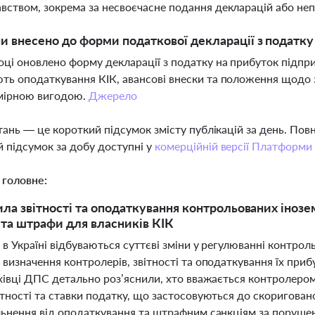
вством, зокрема за несвоєчасне подання декларацій або не
ни внесено до форми податкової декларації з податку
оці оновлено форму декларації з податку на прибуток підпр
ть оподаткування КІК, авансові внески та положення щодо з
мірною вигодою.
Джерело
тань — це короткий підсумок змісту публікацій за день. По
 підсумок за добу доступні у
комерційній версії Платформи
 головне:
ила звітності та оподаткування контрольованих інозем
 та штрафи для власників КІК
 в Україні відбуваються суттєві зміни у регулюванні контрол
визначення контролерів, звітності та оподаткування їх приб
хівці ДПС детально роз’яснили, хто вважається контролером 
тності та ставки податку, що застосовуються до скоригован
льнення від оподаткування та штрафним санкціям за поруше