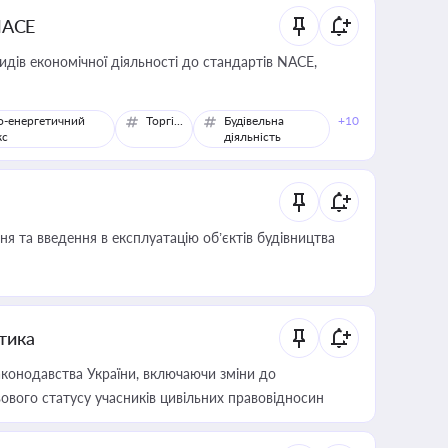
NACE
идів економічної діяльності до стандартів NACE,
о-енергетичний
Торгівля
Будівельна
+10
кс
діяльність
я та введення в експлуатацію об’єктів будівництва
итика
конодавства України, включаючи зміни до
ового статусу учасників цивільних правовідносин