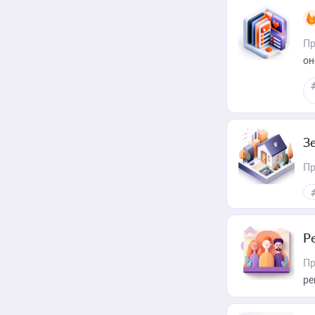
Пр
он
З
Пр
Р
Пр
ре