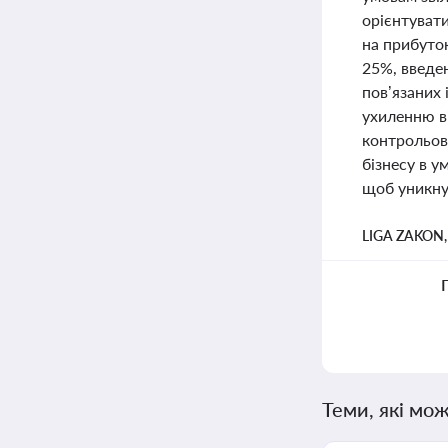
орієнтувати
на прибуто
25%, введе
пов’язаних
ухиленню в
контрольов
бізнесу в 
щоб уникнут
LIGA ZAKON
Теми, які мож