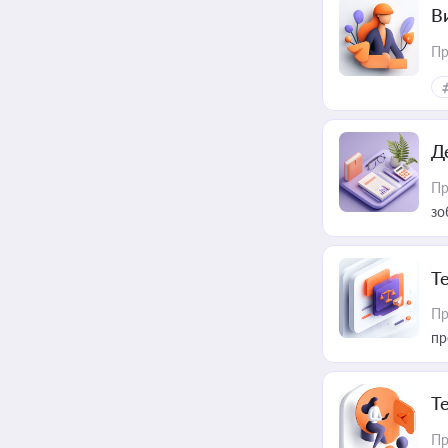
В
Пр
Д
Пр
зо
T
Пр
пр
T
Пр