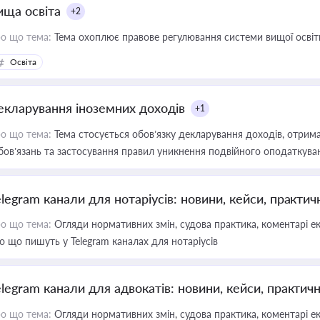
ища освіта
+2
о що тема:
Тема охоплює правове регулювання системи вищої освіти, о
Освіта
екларування іноземних доходів
+1
о що тема:
Тема стосується обов’язку декларування доходів, отрим
бов’язань та застосування правил уникнення подвійного оподаткува
elegram канали для нотаріусів: новини, кейси, практич
о що тема:
Огляди нормативних змін, судова практика, коментарі екс
о що пишуть у Telegram каналах для нотаріусів
elegram канали для адвокатів: новини, кейси, практич
о що тема:
Огляди нормативних змін, судова практика, коментарі екс