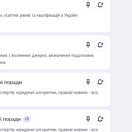
світніх рівнів та кваліфікацій в Україні
аних з іноземних джерел, визначення податкових
ння
ні поради
пертів, юридичні алгоритми, правові новини - все,
ні поради
+5
пертів, юридичні алгоритми, правові новини - все,