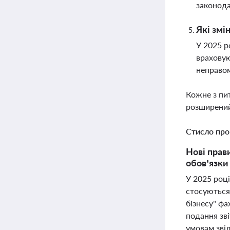
законода
Які змі
У 2025 р
враховую
неправо
Кожне з пи
розширений
Стисло про
Нові прав
обов’язки
У 2025 році
стосуються 
бізнесу" фа
подання зві
умовам зві