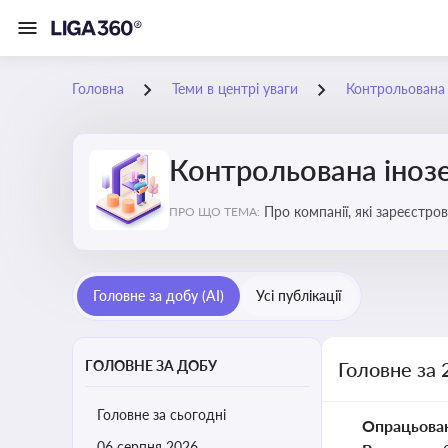
Головна
Теми в центрі уваги
Контрольована 
Контрольована інозе
Про компанії, які зареєстро
ПРО ЩО ТЕМА:
податковими органами Украї
Головне за добу (AI)
Усі публікації
ГОЛОВНЕ ЗА ДОБУ
Головне за 
Головне за сьогодні
Опрацьова
06 серпня 2026