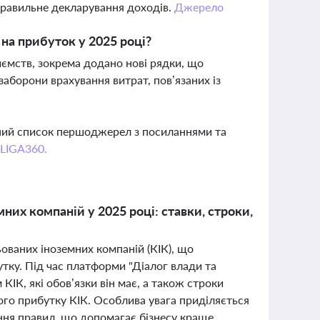
правильне декларування доходів.
Джерело
 на прибуток у 2025 році?
иємств, зокрема додано нові рядки, що
аборони врахування витрат, пов’язаних із
вний список першоджерел з посиланнями та
 LIGA360.
них компаній у 2025 році: ставки, строки,
ьованих іноземних компаній (КІК), що
утку. Під час платформи "Діалог влади та
КІК, які обов’язки він має, а також строки
ого прибутку КІК. Особлива увага приділяється
ння правил, що допомагає бізнесу краще