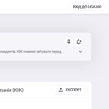
ВХІД ДО LIGA360
езидентів. КІК повинні звітувати перед
анія (КІК)
ЕКСПОРТ