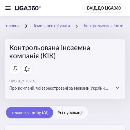
ВХІД ДО LIGA360
Головна
Теми в центрі уваги
Контрольована іноземна компанія (КІК)
Контрольована іноземна
компанія (КІК)
ПРО ЩО ТЕМА:
Про компанії, які зареєстровані за межами України,
але знаходяться під контролем українських
резидентів. КІК повинні звітувати перед податковими
органами України щодо своїх доходів і витрат
Головне за добу (AI)
Усі публікації