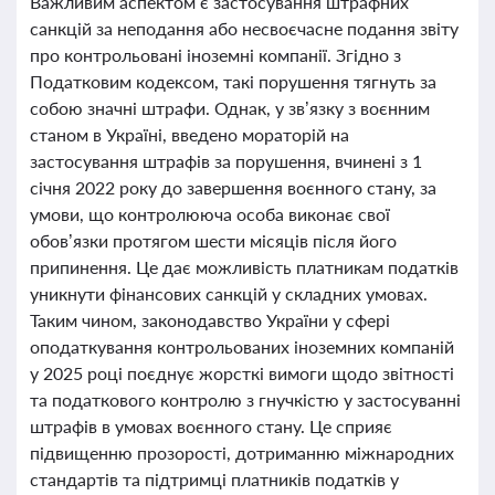
Важливим аспектом є застосування штрафних
санкцій за неподання або несвоєчасне подання звіту
про контрольовані іноземні компанії. Згідно з
Податковим кодексом, такі порушення тягнуть за
собою значні штрафи. Однак, у зв’язку з воєнним
станом в Україні, введено мораторій на
застосування штрафів за порушення, вчинені з 1
січня 2022 року до завершення воєнного стану, за
умови, що контролююча особа виконає свої
обов’язки протягом шести місяців після його
припинення. Це дає можливість платникам податків
уникнути фінансових санкцій у складних умовах.
Таким чином, законодавство України у сфері
оподаткування контрольованих іноземних компаній
у 2025 році поєднує жорсткі вимоги щодо звітності
та податкового контролю з гнучкістю у застосуванні
штрафів в умовах воєнного стану. Це сприяє
підвищенню прозорості, дотриманню міжнародних
стандартів та підтримці платників податків у