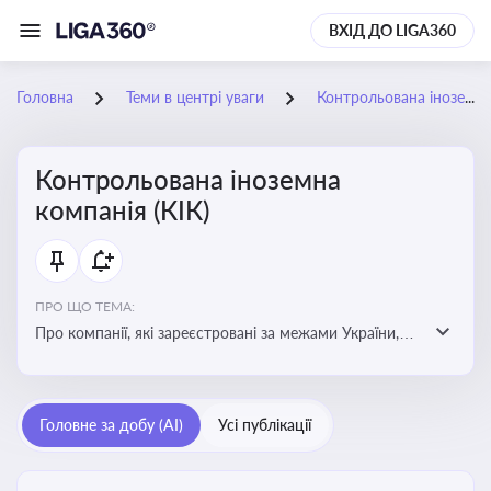
ВХІД ДО LIGA360
Головна
Теми в центрі уваги
Контрольована іноземна компанія (КІК)
Контрольована іноземна
компанія (КІК)
ПРО ЩО ТЕМА:
Про компанії, які зареєстровані за межами України,
але знаходяться під контролем українських
резидентів. КІК повинні звітувати перед податковими
органами України щодо своїх доходів і витрат
Головне за добу (AI)
Усі публікації