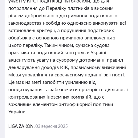
участі у КІК. Податківці наголосили, що для
потрапляння до Переліку платників з високим
рівнем добровільного дотримання податкового
законодавства необхідно одночасно виконувати всі
встановлені критерії, а порушення податкових
обов’язків є основною причиною виключення з
цього переліку. Таким чином, сучасна судова
практика та податковий контроль в Україні
акцентують увагу на суворому дотриманні правил
декларування доходів КІК, правильному визначенні
місця управління та своєчасному поданні звітності.
Це має на меті запобігти ухиленню від
оподаткування та забезпечити прозорість діяльності
контрольованих іноземних компаній, що є
важливим елементом антиофшорної політики
України.
LIGA ZAKON,
03 вересня 2025