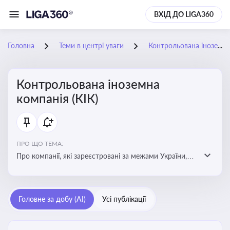
ВХІД ДО LIGA360
Головна
Теми в центрі уваги
Контрольована іноземна компанія (КІК)
Контрольована іноземна
компанія (КІК)
ПРО ЩО ТЕМА:
Про компанії, які зареєстровані за межами України,
але знаходяться під контролем українських
резидентів. КІК повинні звітувати перед податковими
органами України щодо своїх доходів і витрат
Головне за добу (AI)
Усі публікації