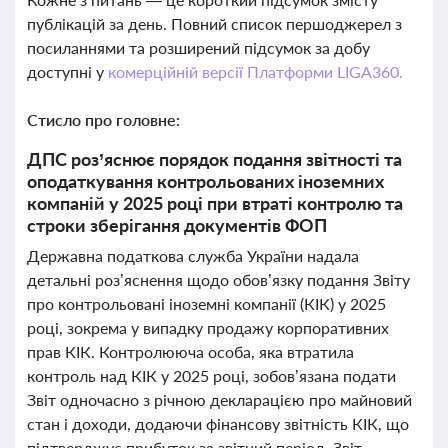
публікацій за день. Повний список першоджерел з
посиланнями та розширений підсумок за добу
доступні у
комерційній версії Платформи LIGA360.
Стисло про головне:
ДПС роз’яснює порядок подання звітності та
оподаткування контрольованих іноземних
компаній у 2025 році при втраті контролю та
строки зберігання документів ФОП
Державна податкова служба України надала
детальні роз’яснення щодо обов’язку подання Звіту
про контрольовані іноземні компанії (КІК) у 2025
році, зокрема у випадку продажу корпоративних
прав КІК. Контролююча особа, яка втратила
контроль над КІК у 2025 році, зобов’язана подати
Звіт одночасно з річною декларацією про майновий
стан і доходи, додаючи фінансову звітність КІК, що
підтверджує прибуток за звітний період. Звіт