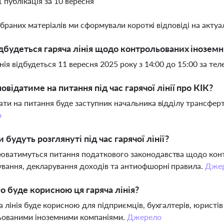
1 публікація за 10 вересня
ібраних матеріалів ми сформували короткі відповіді на актуал
дбудеться гаряча лінія щодо контрольованих іноземн
інія відбудеться 11 вересня 2025 року з 14:00 до 15:00 за те
повідатиме на питання під час гарячої лінії про КІК?
ати на питання буде заступник начальника відділу трансфе
о
 будуть розглянуті під час гарячої лінії?
ватимуться питання податкового законодавства щодо контр
вання, декларування доходів та антиофшорні правила.
Дже
о буде корисною ця гаряча лінія?
а лінія буде корисною для підприємців, бухгалтерів, юристів
ьованими іноземними компаніями.
Джерело