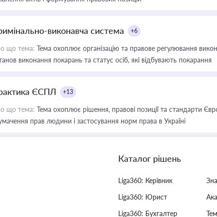
римінально-виконавча система
+6
о що тема:
Тема охоплює організацію та правове регулювання викона
танов виконання покарань та статус осіб, які відбувають покарання
рактика ЄСПЛ
+13
о що тема:
Тема охоплює рішення, правові позиції та стандарти Євр
умачення прав людини і застосування норм права в Україні
Каталог рішень
Liga360: Керівник
Зн
Liga360: Юрист
Ак
Liga360: Бухгалтер
Тем