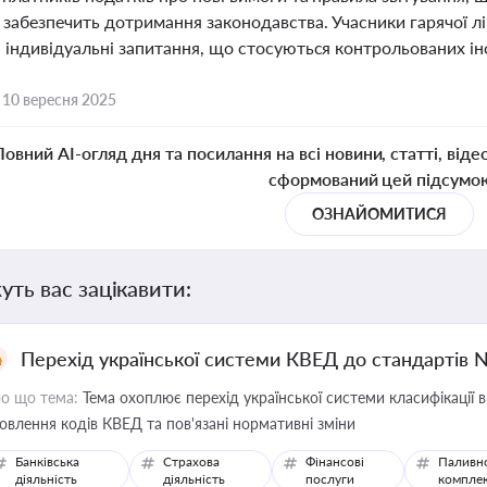
а забезпечить дотримання законодавства. Учасники гарячої л
а індивідуальні запитання, що стосуються контрольованих і
,
10 вересня 2025
Повний AI-огляд дня та посилання на всі новини, статті, віде
сформований цей підсумо
ОЗНАЙОМИТИСЯ
уть вас зацікавити:
Перехід української системи КВЕД до стандартів 
о що тема:
Тема охоплює перехід української системи класифікації в
овлення кодів КВЕД та пов'язані нормативні зміни
Банківська
Страхова
Фінансові
Паливн
діяльність
діяльність
послуги
компле