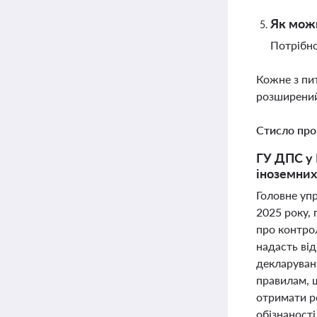
Як можн
Потрібно
Кожне з пи
розширений
Стисло про
ГУ ДПС у 
іноземних
Головне упр
2025 року,
про контрол
надасть від
декларуван
правилам, 
отримати р
обізнаності