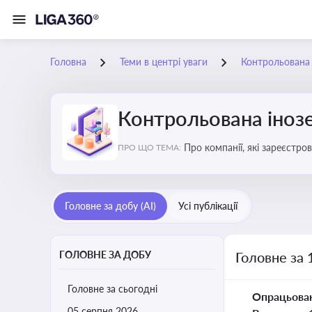
Головна
Теми в центрі уваги
Контрольована 
Контрольована інозе
Про компанії, які зареєстро
ПРО ЩО ТЕМА:
податковими органами Украї
Головне за добу (AI)
Усі публікації
ГОЛОВНЕ ЗА ДОБУ
Головне за 
Головне за сьогодні
Опрацьова
05 серпня 2026