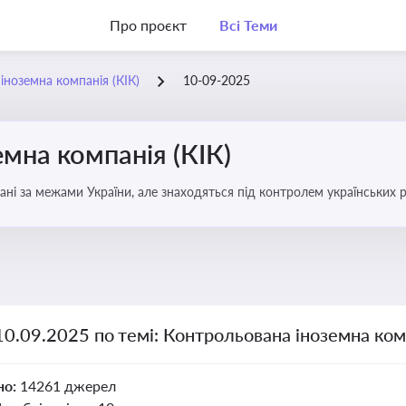
Про проєкт
Всі Теми
іноземна компанія (КІК)
10-09-2025
мна компанія (КІК)
вані за межами України, але знаходяться під контролем українських р
ни щодо своїх доходів і витрат
10.09.2025 по темі: Контрольована іноземна комп
но:
14261 джерел