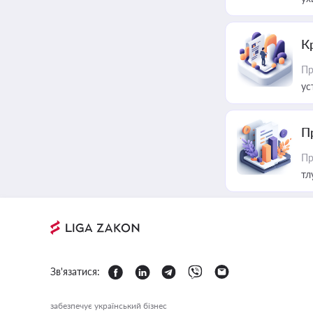
К
Пр
ус
П
Пр
тл
Зв'язатися:
забезпечує український бізнес