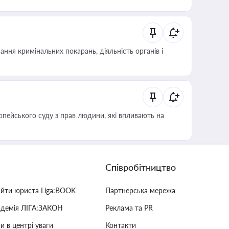
ння кримінальних покарань, діяльність органів і
опейського суду з прав людини, які впливають на
Співробітництво
айти юриста Liga:BOOK
Партнерська мережа
адемія ЛІГА:ЗАКОН
Реклама та PR
и в центрі уваги
Контакти