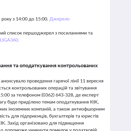
року з 14:00 до 15:00.
Джерело
вний список першоджерел з посиланнями та
 LIGA360.
ування та оподаткування контрольованих
анонсувало проведення гарячої лінії 11 вересня
ється контрольованих операцій та звітування
 15:00 за телефоном (0362) 643-328, де експерт
вагу буде приділено темам оподаткування КІК,
аних іноземних компаній, а також антиофшорним
сть для підприємців, бухгалтерів та юристів
ІК. Захід організовано для підвищення
, що допоможе уникнути помилок у податковій