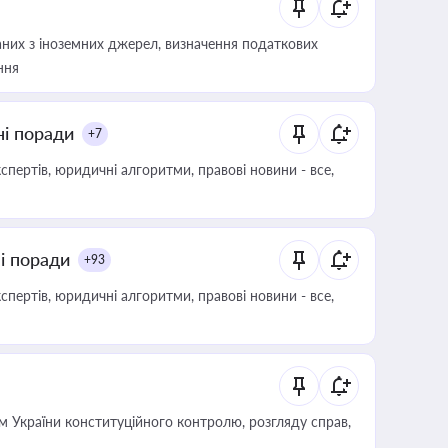
аних з іноземних джерел, визначення податкових
ння
ні поради
+7
пертів, юридичні алгоритми, правові новини - все,
ні поради
+93
пертів, юридичні алгоритми, правові новини - все,
 України конституційного контролю, розгляду справ,