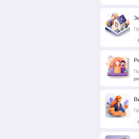
З
Пр
Р
Пр
ре
В
Пр