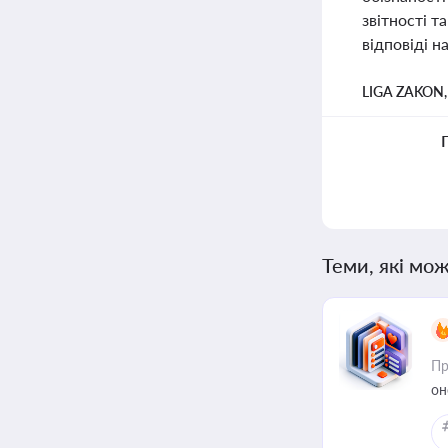
звітності т
відповіді н
LIGA ZAKON
Теми, які мож
Пр
он