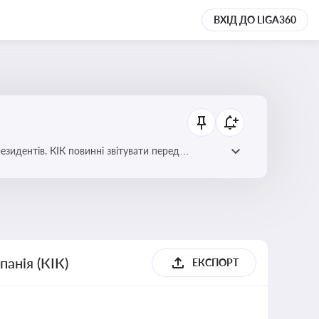
ВХІД ДО LIGA360
езидентів. КІК повинні звітувати перед
анія (КІК)
ЕКСПОРТ