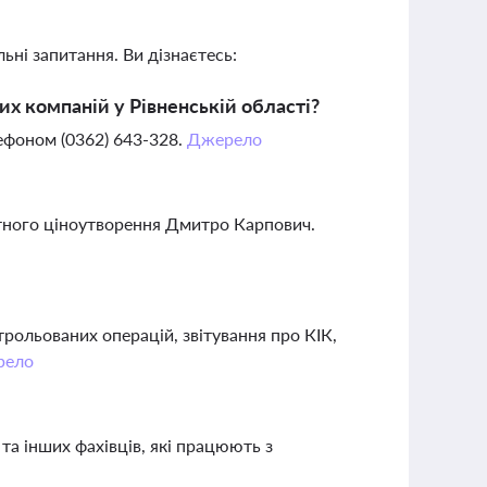
ьні запитання. Ви дізнаєтесь:
их компаній у Рівненській області?
лефоном (0362) 643-328.
Джерело
ртного ціноутворення Дмитро Карпович.
ольованих операцій, звітування про КІК,
рело
 та інших фахівців, які працюють з