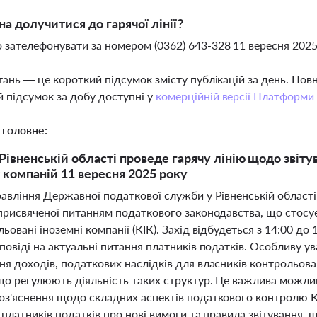
а долучитися до гарячої лінії?
 зателефонувати за номером (0362) 643-328 11 вересня 2025 
тань — це короткий підсумок змісту публікацій за день. По
 підсумок за добу доступні у
комерційній версії Платформи
 головне:
Рівненській області проведе гарячу лінію щодо звіт
 компаній 11 вересня 2025 року
авління Державної податкової служби у Рівненській області 
 присвяченої питанням податкового законодавства, що стосу
ьовані іноземні компанії (КІК). Захід відбудеться з 14:00 до
повіді на актуальні питання платників податків. Особливу у
ня доходів, податкових наслідків для власників контрольов
що регулюють діяльність таких структур. Це важлива можливі
оз'яснення щодо складних аспектів податкового контролю К
 платників податків про нові вимоги та правила звітування