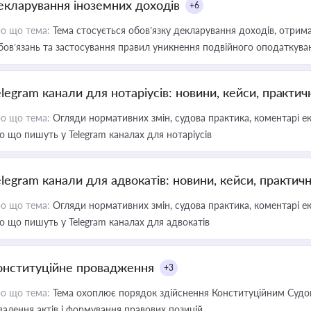
екларування іноземних доходів
+6
о що тема:
Тема стосується обов’язку декларування доходів, отрим
бов’язань та застосування правил уникнення подвійного оподаткува
elegram канали для нотаріусів: новини, кейси, практич
о що тема:
Огляди нормативних змін, судова практика, коментарі екс
о що пишуть у Telegram каналах для нотаріусів
elegram канали для адвокатів: новини, кейси, практич
о що тема:
Огляди нормативних змін, судова практика, коментарі екс
о що пишуть у Telegram каналах для адвокатів
онституційне провадження
+3
о що тема:
Тема охоплює порядок здійснення Конституційним Судом
валення актів і формування правових позицій