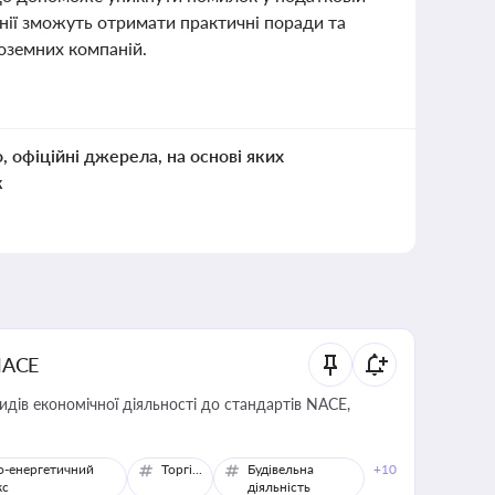
інії зможуть отримати практичні поради та
ноземних компаній.
о, офіційні джерела, на основі яких
к
NACE
идів економічної діяльності до стандартів NACE,
о-енергетичний
Торгівля
Будівельна
+10
кс
діяльність