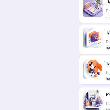
Д
Пр
зо
T
Пр
пр
T
Пр
пр
К
Пр
ух