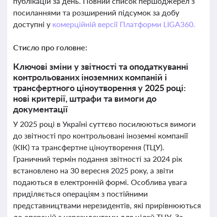
публікацій за день. Повний список першоджерел з
посиланнями та розширений підсумок за добу
доступні у
комерційній версії Платформи LIGA360.
Стисло про головне:
Ключові зміни у звітності та оподаткуванні
контрольованих іноземних компаній і
трансфертного ціноутворення у 2025 році:
нові критерії, штрафи та вимоги до
документації
У 2025 році в Україні суттєво посилюються вимоги
до звітності про контрольовані іноземні компанії
(КІК) та трансфертне ціноутворення (ТЦУ).
Граничний термін подання звітності за 2024 рік
встановлено на 30 вересня 2025 року, а звіти
подаються в електронній формі. Особлива увага
приділяється операціям з постійними
представництвами нерезидентів, які прирівнюються
до операцій з нерезидентами для цілей ТЦУ. За