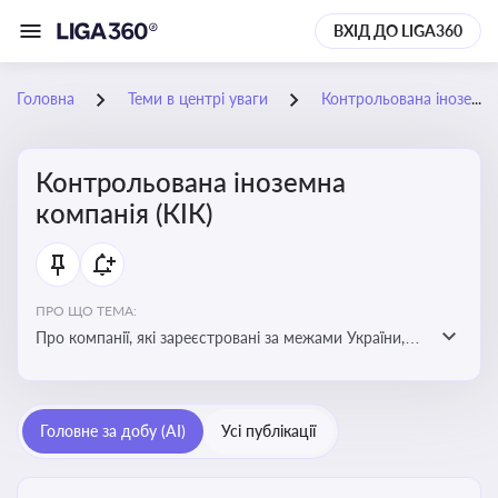
ВХІД ДО LIGA360
Головна
Теми в центрі уваги
Контрольована іноземна компанія (КІК)
Контрольована іноземна
компанія (КІК)
ПРО ЩО ТЕМА:
Про компанії, які зареєстровані за межами України,
але знаходяться під контролем українських
резидентів. КІК повинні звітувати перед податковими
органами України щодо своїх доходів і витрат
Головне за добу (AI)
Усі публікації