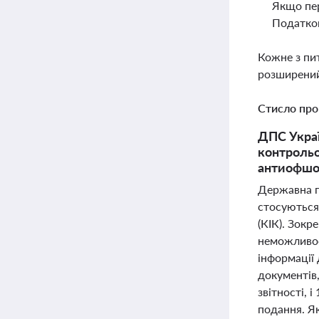
Якщо пер
Податков
Кожне з пи
розширений
Стисло про
ДПС Украї
контрольо
антиофшо
Державна п
стосуються
(КІК). Зокр
неможливост
інформації 
документів,
звітності, 
подання. Я