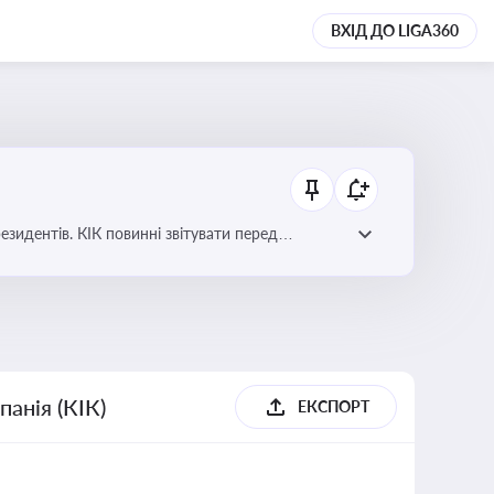
ВХІД ДО LIGA360
езидентів. КІК повинні звітувати перед
анія (КІК)
ЕКСПОРТ