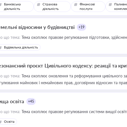
Банківська
Страхова
Фінансові
Паливн
діяльність
діяльність
послуги
компле
емельні відносини у будівництві
+19
о що тема:
Тема охоплює правове регулювання підготовки, здійсненн
Будівельна діяльність
езонансний проєкт Цивільного кодексу: реакції та кр
о що тема:
Тема охоплює оновлення та реформування цивільного за
гулювання майнових і немайнових прав, договірних відносин та прав
ища освіта
+45
о що тема:
Тема охоплює правове регулювання системи вищої освіти, о
Освіта