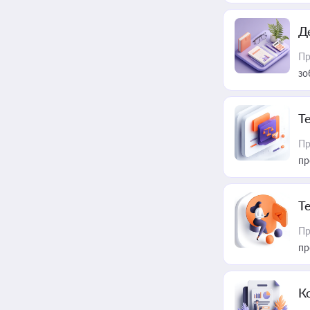
Д
Пр
зо
T
Пр
пр
T
Пр
пр
К