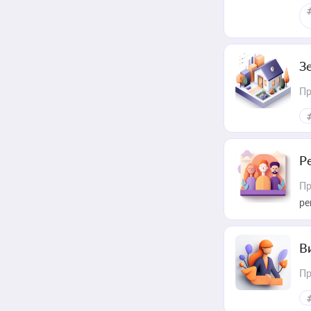
З
Пр
Р
Пр
ре
В
Пр