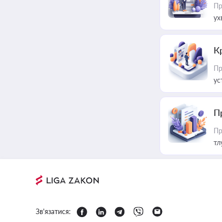
Пр
ух
К
Пр
ус
П
Пр
тл
Зв'язатися: