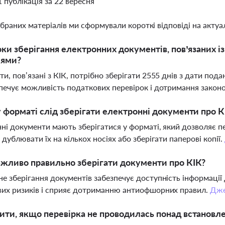
1 публікація за 22 вересня
ібраних матеріалів ми сформували короткі відповіді на актуал
оки зберігання електронних документів, пов’язаних 
іями?
и, пов’язані з КІК, потрібно зберігати 2555 днів з дати пода
печує можливість податкових перевірок і дотримання закон
 форматі слід зберігати електронні документи про К
ні документи мають зберігатися у форматі, який дозволяє пе
 дублювати їх на кількох носіях або зберігати паперові копії.
жливо правильно зберігати документи про КІК?
е зберігання документів забезпечує доступність інформації
их ризиків і сприяє дотриманню антиофшорних правил.
Дже
ти, якщо перевірка не проводилась понад встановле