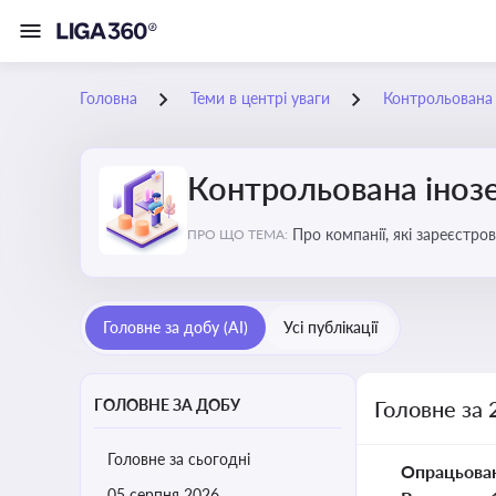
Головна
Теми в центрі уваги
Контрольована 
Контрольована інозе
Про компанії, які зареєстро
ПРО ЩО ТЕМА:
податковими органами Украї
Головне за добу (AI)
Усі публікації
ГОЛОВНЕ ЗА ДОБУ
Головне за 
Головне за сьогодні
Опрацьова
05 серпня 2026