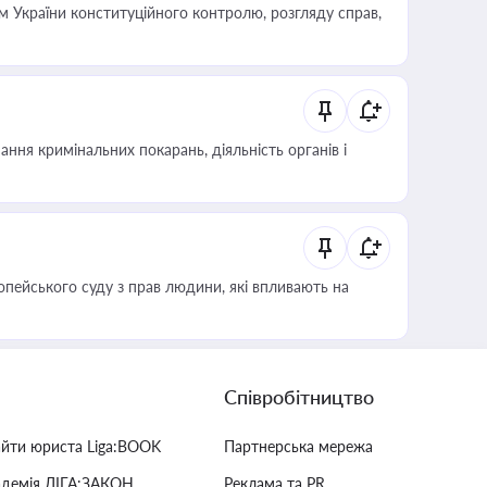
 України конституційного контролю, розгляду справ,
ння кримінальних покарань, діяльність органів і
опейського суду з прав людини, які впливають на
Співробітництво
айти юриста Liga:BOOK
Партнерська мережа
адемія ЛІГА:ЗАКОН
Реклама та PR