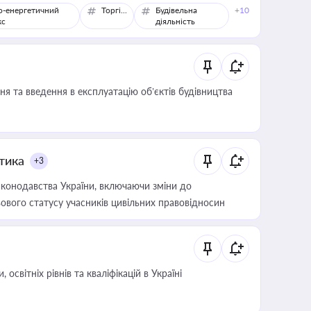
о-енергетичний
Торгівля
Будівельна
+10
кс
діяльність
я та введення в експлуатацію об’єктів будівництва
итика
+3
конодавства України, включаючи зміни до
ового статусу учасників цивільних правовідносин
світніх рівнів та кваліфікацій в Україні