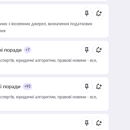
аних з іноземних джерел, визначення податкових
ння
ні поради
+7
пертів, юридичні алгоритми, правові новини - все,
ні поради
+93
пертів, юридичні алгоритми, правові новини - все,