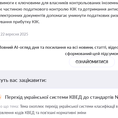
 вимоги є ключовими для власників контрольованих іноземни
 є частиною податкового контролю КІК та дотримання анти
 електронних документів допомагає уникнути податкових ризи
ування прибутку КІК.
,
22 вересня 2025
Повний AI-огляд дня та посилання на всі новини, статті, віде
сформований цей підсумо
ОЗНАЙОМИТИСЯ
уть вас зацікавити:
Перехід української системи КВЕД до стандартів 
о що тема:
Тема охоплює перехід української системи класифікації в
овлення кодів КВЕД та пов'язані нормативні зміни