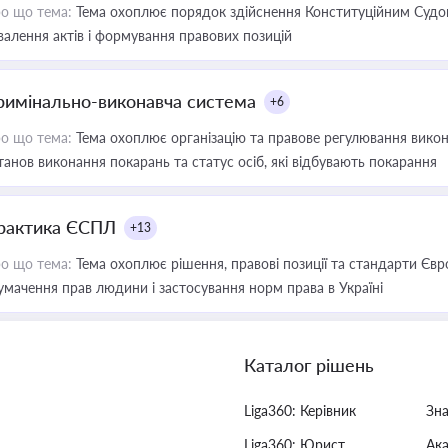
о що тема:
Тема охоплює порядок здійснення Конституційним Судом
валення актів і формування правових позицій
римінально-виконавча система
+6
о що тема:
Тема охоплює організацію та правове регулювання викона
танов виконання покарань та статус осіб, які відбувають покарання
рактика ЄСПЛ
+13
о що тема:
Тема охоплює рішення, правові позиції та стандарти Євр
умачення прав людини і застосування норм права в Україні
Каталог рішень
Liga360: Керівник
Зн
Liga360: Юрист
Ак