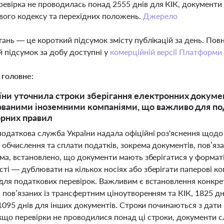
евірка не проводилась понад 2555 днів для КІК, документи с
ого кодексу та перехідних положень.
Джерело
тань — це короткий підсумок змісту публікацій за день. По
 підсумок за добу доступні у
комерційній версії Платформи
 головне:
ни уточнила строки зберігання електронних документів
ваними іноземними компаніями, що важливо для по
рних правил
одаткова служба України надала офіційні роз'яснення щодо 
 обчислення та сплати податків, зокрема документів, пов’я
ема, встановлено, що документи мають зберігатися у форматі, 
і — дублювати на кількох носіях або зберігати паперові копі
для податкових перевірок. Важливим є встановлення конкрет
 пов’язаних із трансфертним ціноутворенням та КІК, 1825 дн
і 1095 днів для інших документів. Строки починаються з дати 
кщо перевірки не проводилися понад ці строки, документи с