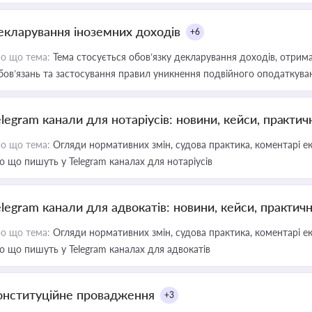
екларування іноземних доходів
+6
о що тема:
Тема стосується обов’язку декларування доходів, отрим
бов’язань та застосування правил уникнення подвійного оподаткува
elegram канали для нотаріусів: новини, кейси, практич
о що тема:
Огляди нормативних змін, судова практика, коментарі екс
о що пишуть у Telegram каналах для нотаріусів
elegram канали для адвокатів: новини, кейси, практич
о що тема:
Огляди нормативних змін, судова практика, коментарі екс
о що пишуть у Telegram каналах для адвокатів
онституційне провадження
+3