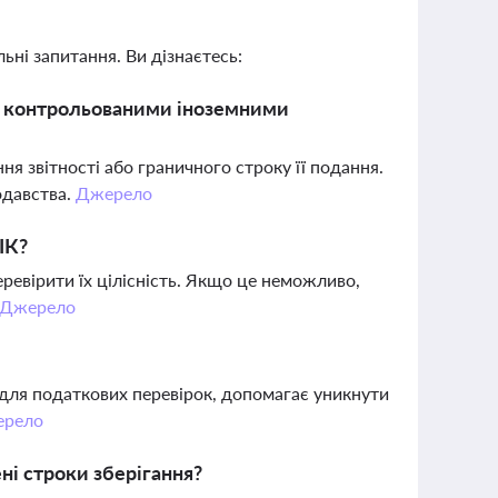
ьні запитання. Ви дізнаєтесь:
із контрольованими іноземними
ння звітності або граничного строку її подання.
одавства.
Джерело
ІК?
ревірити їх цілісність. Якщо це неможливо,
Джерело
 для податкових перевірок, допомагає уникнути
рело
ні строки зберігання?