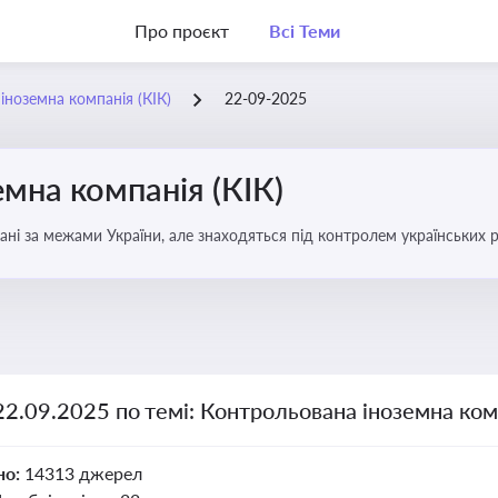
Про проєкт
Всі Теми
іноземна компанія (КІК)
22-09-2025
мна компанія (КІК)
вані за межами України, але знаходяться під контролем українських р
ни щодо своїх доходів і витрат
22.09.2025 по темі: Контрольована іноземна комп
но:
14313 джерел