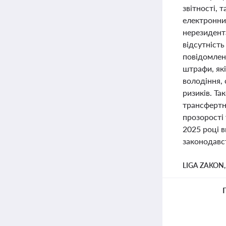
звітності, 
електронних
нерезидента
відсутність
повідомленн
штрафи, які
володіння, 
ризиків. Т
трансфертн
прозорості
2025 році в
законодавс
LIGA ZAKON