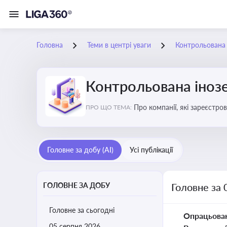
Головна
Теми в центрі уваги
Контрольована 
Контрольована інозе
Про компанії, які зареєстро
ПРО ЩО ТЕМА:
податковими органами Украї
Головне за добу (AI)
Усі публікації
ГОЛОВНЕ ЗА ДОБУ
Головне за 
Головне за сьогодні
Опрацьова
05 серпня 2026