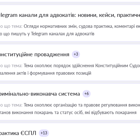
elegram канали для адвокатів: новини, кейси, практич
о що тема:
Огляди нормативних змін, судова практика, коментарі екс
о що пишуть у Telegram каналах для адвокатів
онституційне провадження
+3
о що тема:
Тема охоплює порядок здійснення Конституційним Судом
валення актів і формування правових позицій
римінально-виконавча система
+6
о що тема:
Тема охоплює організацію та правове регулювання викона
танов виконання покарань та статус осіб, які відбувають покарання
рактика ЄСПЛ
+13