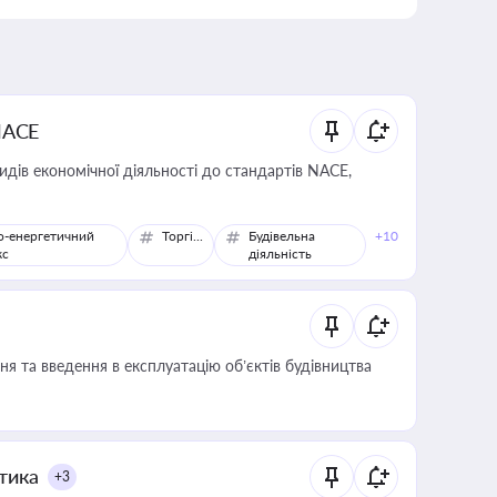
NACE
идів економічної діяльності до стандартів NACE,
о-енергетичний
Торгівля
Будівельна
+10
кс
діяльність
я та введення в експлуатацію об’єктів будівництва
итика
+3