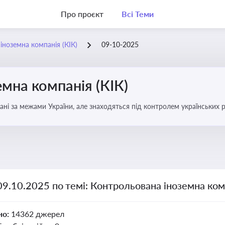
Про проєкт
Всі Теми
іноземна компанія (КІК)
09-10-2025
мна компанія (КІК)
вані за межами України, але знаходяться під контролем українських р
ни щодо своїх доходів і витрат
09.10.2025 по темі: Контрольована іноземна комп
но:
14362 джерел