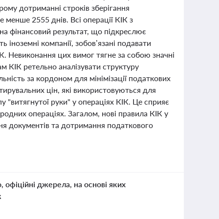
орому дотриманні строків зберігання
е менше 2555 днів. Всі операції КІК з
 на фінансовий результат, що підкреслює
ть іноземні компанії, зобов’язані подавати
К. Невиконання цих вимог тягне за собою значні
ам КІК ретельно аналізувати структуру
льність за кордоном для мінімізації податкових
тирувальних цін, які використовуються для
"витягнутої руки" у операціях КІК. Це сприяє
одних операціях. Загалом, нові правила КІК у
ання документів та дотримання податкового
о, офіційні джерела, на основі яких
к