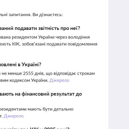
ьні запитання. Ви дізнаєтесь:
заний подавати звітність про неї?
ована резидентом України через володіння
юють КІК, зобов’язані подавати повідомлення
овлені в Україні?
я не менше 2555 днів, що відповідає строкам
овим кодексом України.
Джерело
ливають на фінансовий результат до
 нерезидентами мають бути детально
т.
Джерело