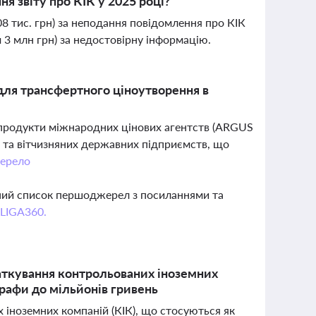
я звіту про КІК у 2025 році?
 тис. грн) за неподання повідомлення про КІК
 3 млн грн) за недостовірну інформацію.
для трансфертного ціноутворення в
продукти міжнародних цінових агентств (ARGUS
та вітчизняних державних підприємств, що
ерело
вний список першоджерел з посиланнями та
 LIGA360.
даткування контрольованих іноземних
трафи до мільйонів гривень
 іноземних компаній (КІК), що стосуються як