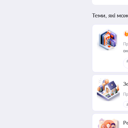
Теми, які мож
Пр
он
З
Пр
Р