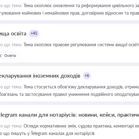
о що тема:
Тема охоплює оновлення та реформування цивільного за
гулювання майнових і немайнових прав, договірних відносин та прав
ища освіта
+45
о що тема:
Тема охоплює правове регулювання системи вищої освіти, о
Освіта
екларування іноземних доходів
+6
о що тема:
Тема стосується обов’язку декларування доходів, отрим
бов’язань та застосування правил уникнення подвійного оподаткува
elegram канали для нотаріусів: новини, кейси, практич
о що тема:
Огляди нормативних змін, судова практика, коментарі екс
о що пишуть у Telegram каналах для нотаріусів