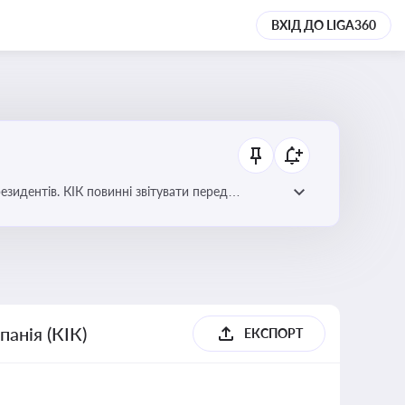
ВХІД ДО LIGA360
езидентів. КІК повинні звітувати перед
анія (КІК)
ЕКСПОРТ