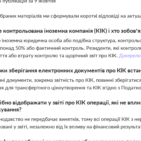
5 публікацій за 9 жовтня
ібраних матеріалів ми сформували короткі відповіді на актуал
 контрольована іноземна компанія (КІК) і хто зобов’я
 іноземна юридична особа або подібна структура, контроль
понад 50% або фактичний контроль. Резиденти, які контрол
ття або втрату контролю та щорічний звіт про КІК.
Джерело
оки зберігання електронних документів про КІК встан
ні документи, зокрема звітність про КІК, повинні зберігатис
ня для трансфертного ціноутворення та КІК згідно з Податк
ібно відображати у звіті про КІК операції, які не вп
кування?
онодавство не передбачає винятків, тому всі операції КІК з
овані у звіті, незалежно від їх впливу на фінансовий результа