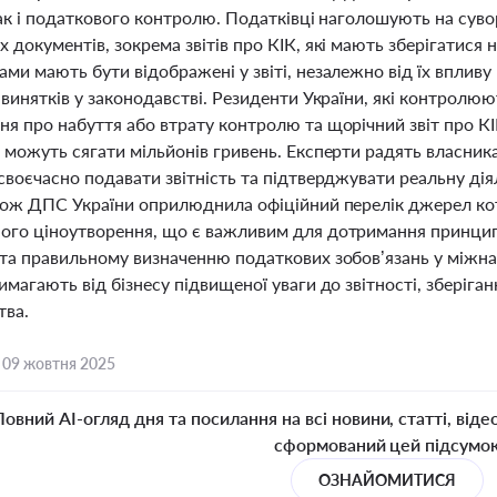
так і податкового контролю. Податківці наголошують на сув
 документів, зокрема звітів про КІК, які мають зберігатися н
ми мають бути відображені у звіті, незалежно від їх впливу
 винятків у законодавстві. Резиденти України, які контролюю
я про набуття або втрату контролю та щорічний звіт про КІ
 можуть сягати мільйонів гривень. Експерти радять власник
своєчасно подавати звітність та підтверджувати реальну дія
акож ДПС України оприлюднила офіційний перелік джерел ко
ого ціноутворення, що є важливим для дотримання принципу 
 та правильному визначенню податкових зобов’язань у міжнар
имагають від бізнесу підвищеної уваги до звітності, зберіг
тва.
,
09 жовтня 2025
Повний AI-огляд дня та посилання на всі новини, статті, віде
сформований цей підсумо
ОЗНАЙОМИТИСЯ