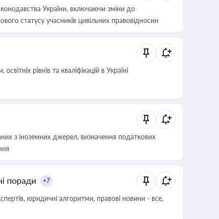
конодавства України, включаючи зміни до
ового статусу учасників цивільних правовідносин
світніх рівнів та кваліфікацій в Україні
аних з іноземних джерел, визначення податкових
ння
ні поради
+7
пертів, юридичні алгоритми, правові новини - все,