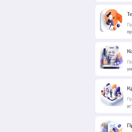
T
Пр
пр
К
Пр
ух
К
Пр
ус
П