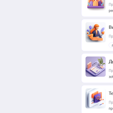
Пр
ре
В
Пр
Д
Пр
зо
T
Пр
пр