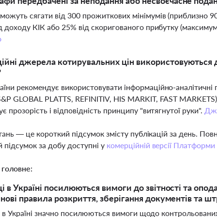
афи передбачені за неподання або несвоєчасне поданн
ожуть сягати від 300 прожиткових мінімумів (приблизно 908
д доходу КІК або 25% від скоригованого прибутку (максимум
о
ційні джерела котирувальних цін використовуються 
?
їни рекомендує використовувати інформаційно-аналітичні 
&P GLOBAL PLATTS, REFINITIV, HIS MARKIT, FAST MARKETS) 
ує прозорість і відповідність принципу "витягнутої руки".
Дж
тань — це короткий підсумок змісту публікацій за день. По
 підсумок за добу доступні у
комерційній версії Платформи
 головне:
ці в Україні посилюються вимоги до звітності та опо
 нові правила розкриття, зберігання документів та ш
і в Україні значно посилюються вимоги щодо контрольованих