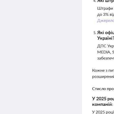
Які штр
Штрафи м
до 3% ві
Джерел
Які офі
Україні
ДПС Укра
MEDIA, S
забезпеч
Кожне з пи
розширений
Стисло про
У 2025 ро
компаній:
У 2025 роц