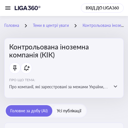
ВХІД ДО LIGA360
Головна
Теми в центрі уваги
Контрольована іноземна компанія (КІК)
Контрольована іноземна
компанія (КІК)
ПРО ЩО ТЕМА:
Про компанії, які зареєстровані за межами України,
але знаходяться під контролем українських
резидентів. КІК повинні звітувати перед податковими
органами України щодо своїх доходів і витрат
Головне за добу (AI)
Усі публікації