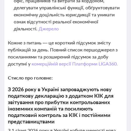
офіс, працівників та витрати за кордоном,
делегувати управлінські функції, обґрунтовувати
економічну доцільність юрисдикції та уникати
ознак відсутності реальної економічної
діяльності.
Джерело
Кожне з питань — це короткий підсумок змісту
публікацій за день. Повний список першоджерел з
посиланнями та розширений підсумок за добу
доступні у
комерційній версії Платформи LIGA360.
Стисло про головне:
З 2026 року в Україні запроваджують нову
податкову декларацію з додатком КІК для
звітування про прибутки контрольованих
іноземних компаній та посилюють
податковий контроль за КІК і постійними
представництвами
З 1 січня 2026 року в Україні набуде чинності нова