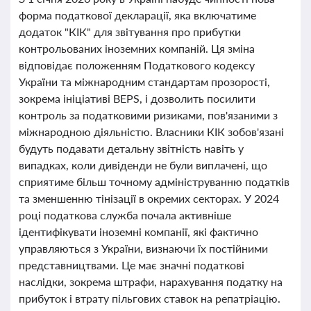
форма податкової декларації, яка включатиме
додаток "КІК" для звітування про прибутки
контрольованих іноземних компаній. Ця зміна
відповідає положенням Податкового кодексу
України та міжнародним стандартам прозорості,
зокрема ініціативі BEPS, і дозволить посилити
контроль за податковими ризиками, пов'язаними з
міжнародною діяльністю. Власники КІК зобов'язані
будуть подавати детальну звітність навіть у
випадках, коли дивіденди не були виплачені, що
сприятиме більш точному адмініструванню податків
та зменшенню тінізації в окремих секторах. У 2024
році податкова служба почала активніше
ідентифікувати іноземні компанії, які фактично
управляються з України, визнаючи їх постійними
представництвами. Це має значні податкові
наслідки, зокрема штрафи, нарахування податку на
прибуток і втрату пільгових ставок на репатріацію.