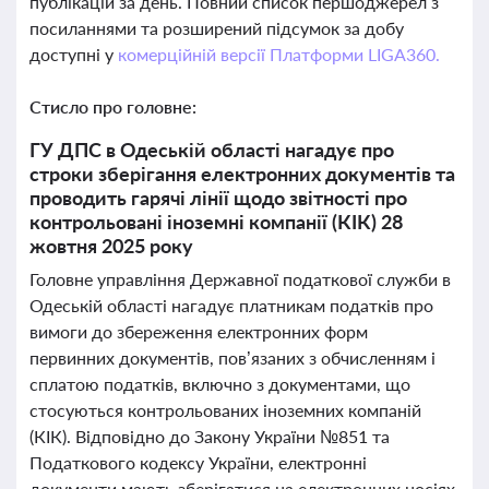
публікацій за день. Повний список першоджерел з
посиланнями та розширений підсумок за добу
доступні у
комерційній версії Платформи LIGA360.
Стисло про головне:
ГУ ДПС в Одеській області нагадує про
строки зберігання електронних документів та
проводить гарячі лінії щодо звітності про
контрольовані іноземні компанії (КІК) 28
жовтня 2025 року
Головне управління Державної податкової служби в
Одеській області нагадує платникам податків про
вимоги до збереження електронних форм
первинних документів, пов’язаних з обчисленням і
сплатою податків, включно з документами, що
стосуються контрольованих іноземних компаній
(КІК). Відповідно до Закону України №851 та
Податкового кодексу України, електронні
документи мають зберігатися на електронних носіях