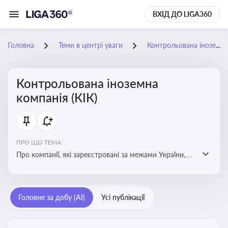
ВХІД ДО LIGA360
Головна
Теми в центрі уваги
Контрольована іноземна компанія (КІК)
Контрольована іноземна
компанія (КІК)
ПРО ЩО ТЕМА:
Про компанії, які зареєстровані за межами України,
але знаходяться під контролем українських
резидентів. КІК повинні звітувати перед податковими
органами України щодо своїх доходів і витрат
Головне за добу (AI)
Усі публікації