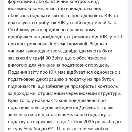
формальний або фактичний контроль над
іноземною компанією, що накладає на них
обов’язок подавати звітність про діяльність КІК та
враховувати прибуток КІК у своїй податковій базі.
Особливу увагу приділено правильному
відображенню дивідендів, отриманих від КІК, у звіті
про контрольовані іноземні компанії. Згідно з
чинним законодавством, дивіденди мають бути
зазначені у графі 30 Звіту, що є обов’язковою
вимогою для уникнення податкових порушень.
Подання звіту про КІК має відбуватися одночасно з
податковою декларацією з податку на прибуток
підприємств, що забезпечує прозорість і контроль
за доходами, отриманими через іноземні структури.
Крім того, у новинах також повідомлено про
податкові пільги для резидентів Дефенс Сіті, які
звільняються від сплати земельного податку та
податку на нерухомість до 1 січня 2036 року або до
вступу України до ЄС. Ці пільги спрямовані на