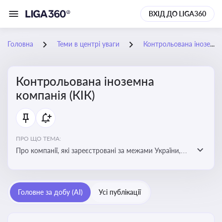
ВХІД ДО LIGA360
Головна
Теми в центрі уваги
Контрольована іноземна компанія (КІК)
Контрольована іноземна
компанія (КІК)
ПРО ЩО ТЕМА:
Про компанії, які зареєстровані за межами України,
але знаходяться під контролем українських
резидентів. КІК повинні звітувати перед податковими
органами України щодо своїх доходів і витрат
Головне за добу (AI)
Усі публікації