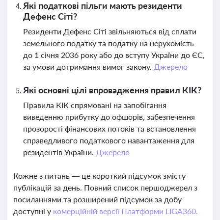
Які податкові пільги мають резиденти
Дефенс Сіті?
Резиденти Дефенс Сіті звільняються від сплати
земельного податку та податку на нерухомість
до 1 січня 2036 року або до вступу України до ЄС,
за умови дотримання вимог закону.
Джерело
Які основні цілі впровадження правил КІК?
Правила КІК спрямовані на запобігання
виведенню прибутку до офшорів, забезпечення
прозорості фінансових потоків та встановлення
справедливого податкового навантаження для
резидентів України.
Джерело
Кожне з питань — це короткий підсумок змісту
публікацій за день. Повний список першоджерел з
посиланнями та розширений підсумок за добу
доступні у
комерційній версії Платформи LIGA360.