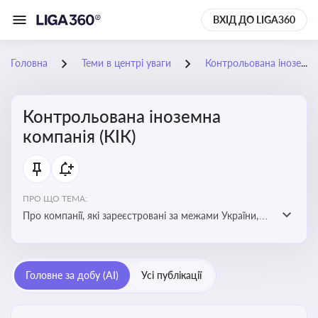
ВХІД ДО LIGA360
Головна
Теми в центрі уваги
Контрольована іноземна компанія (КІК)
Контрольована іноземна
компанія (КІК)
ПРО ЩО ТЕМА:
Про компанії, які зареєстровані за межами України,
але знаходяться під контролем українських
резидентів. КІК повинні звітувати перед податковими
органами України щодо своїх доходів і витрат
Головне за добу (AI)
Усі публікації