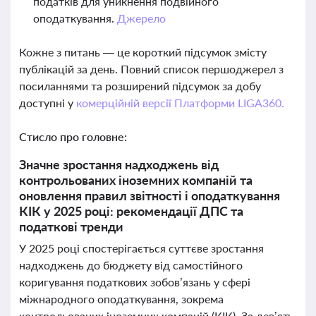
податків для уникнення подвійного
оподаткування.
Джерело
Кожне з питань — це короткий підсумок змісту
публікацій за день. Повний список першоджерел з
посиланнями та розширений підсумок за добу
доступні у
комерційній версії Платформи LIGA360.
Стисло про головне:
Значне зростання надходжень від
контрольованих іноземних компаній та
оновлення правил звітності і оподаткування
КІК у 2025 році: рекомендації ДПС та
податкові тренди
У 2025 році спостерігається суттєве зростання
надходжень до бюджету від самостійного
коригування податкових зобов’язань у сфері
міжнародного оподаткування, зокрема
контрольованих іноземних компаній (КІК). За дев’ять