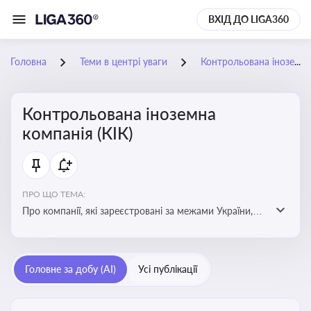
ВХІД ДО LIGA360
Головна
Теми в центрі уваги
Контрольована іноземна компанія (КІК)
Контрольована іноземна
компанія (КІК)
ПРО ЩО ТЕМА:
Про компанії, які зареєстровані за межами України,
але знаходяться під контролем українських
резидентів. КІК повинні звітувати перед податковими
органами України щодо своїх доходів і витрат
Головне за добу (AI)
Усі публікації