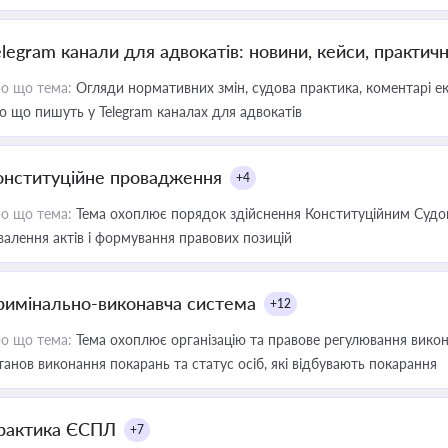
elegram канали для адвокатів: новини, кейси, практич
о що тема:
Огляди нормативних змін, судова практика, коментарі екс
о що пишуть у Telegram каналах для адвокатів
онституційне провадження
+4
о що тема:
Тема охоплює порядок здійснення Конституційним Судом
валення актів і формування правових позицій
римінально-виконавча система
+12
о що тема:
Тема охоплює організацію та правове регулювання викона
танов виконання покарань та статус осіб, які відбувають покарання
рактика ЄСПЛ
+7