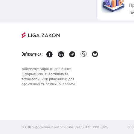
Пр
тл
Зв'язатися:
забезпечує український бізнес
інформацією, аналітикою та
технологічними рішеннями для
ефективної та безпечної роботи.
© ТОВ "інформаційно-аналітичний центр ЛІГА", 1991-2026.
© Т