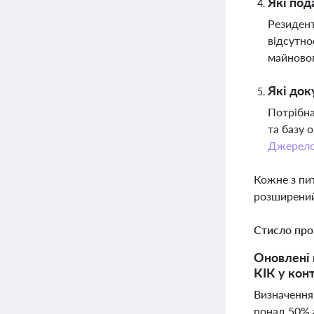
Які под
Резидент
відсутно
майновог
Які док
Потрібна
та базу 
Джерел
Кожне з пи
розширений
Стисло про
Оновлені 
КІК у кон
Визначення 
понад 50% 