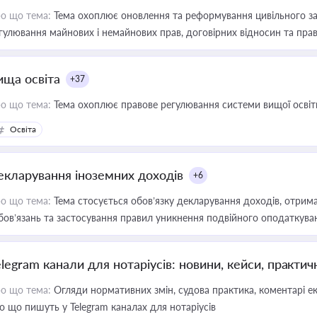
о що тема:
Тема охоплює оновлення та реформування цивільного за
гулювання майнових і немайнових прав, договірних відносин та прав
ища освіта
+37
о що тема:
Тема охоплює правове регулювання системи вищої освіти, о
Освіта
екларування іноземних доходів
+6
о що тема:
Тема стосується обов’язку декларування доходів, отрим
бов’язань та застосування правил уникнення подвійного оподаткува
elegram канали для нотаріусів: новини, кейси, практич
о що тема:
Огляди нормативних змін, судова практика, коментарі екс
о що пишуть у Telegram каналах для нотаріусів