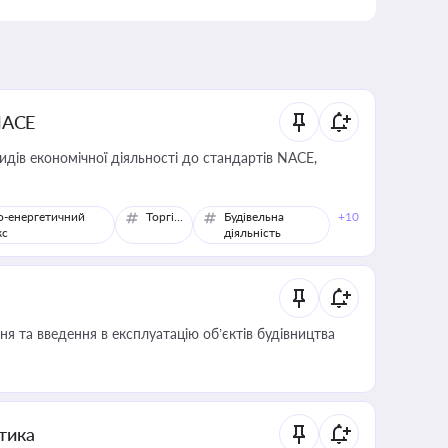
NACE
идів економічної діяльності до стандартів NACE,
о-енергетичний
Торгівля
Будівельна
+10
кс
діяльність
я та введення в експлуатацію об’єктів будівництва
итика