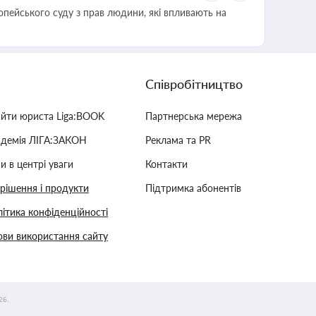
опейського суду з прав людини, які впливають на
Співробітництво
айти юриста Liga:BOOK
Партнерська мережа
адемія ЛІГА:ЗАКОН
Реклама та PR
и в центрі уваги
Контакти
 рішення і продукти
Підтримка абонентів
ітика конфіденційності
ви використання сайту
26.