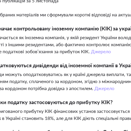
5 публікацій за 5 листопада
ібраних матеріалів ми сформували короткі відповіді на актуал
ачає контрольовану іноземну компанію (КІК) за укр
ачається як іноземна компанія, у якій резидент України вол
ті з іншими резидентами, або фактично контролює компані
е податкові зобов’язання за прибуток КІК.
Джерело
атковуються дивіденди від іноземної компанії в Укра
и можуть оподатковуватись як у країні джерела виплати, так 
ням податку, сплаченого за кордоном, згідно з міжнародн
за кордоном потрібна довідка з апостилем.
Джерело
вки податку застосовуються до прибутку КІК?
игованого прибутку КІК фінансових установ застосовується 
 в Україні становить 18%, але для КІК діють спеціальні пра