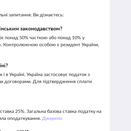
ьні запитання. Ви дізнаєтесь:
аїнським законодавством?
одіє понад 50% часткою або понад 10% у
ю. Контролюючою особою є резидент України,
їні?
і в Україні. Україна застосовує податок з
ими договорами. Для підтвердження сплати
ставка 25%. Загальна базова ставка податку на
вила оподаткування.
Джерело