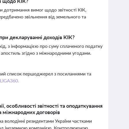
ті щодо КІК?
ви дотримання вимог щодо звітності КІК,
ередбачено звільнення від земельного та
при декларуванні доходів КІК?
хід, з інформацією про суму сплаченого податку
и апостиль згідно з міжнародними угодами.
вний список першоджерел з посиланнями та
 LIGA360.
ї, особливості звітності та оподаткування
та міжнародних договорів
 на володінні резидентами України частками
 над іноземною компанією. Контролюючою