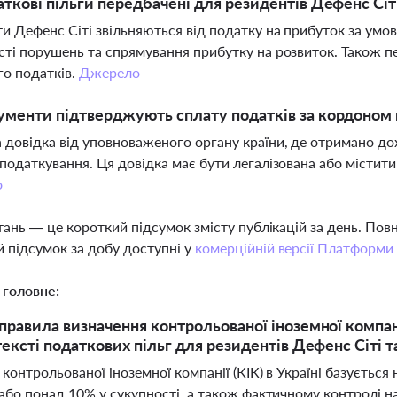
аткові пільги передбачені для резидентів Дефенс Сі
и Дефенс Сіті звільняються від податку на прибуток за умо
сті порушень та спрямування прибутку на розвиток. Також п
о податків.
Джерело
ументи підтверджують сплату податків за кордоном 
 довідка від уповноваженого органу країни, де отримано до
оподаткування. Ця довідка має бути легалізована або містит
о
тань — це короткий підсумок змісту публікацій за день. По
 підсумок за добу доступні у
комерційній версії Платформи
 головне:
правила визначення контрольованої іноземної компані
тексті податкових пільг для резидентів Дефенс Сіті 
контрольованої іноземної компанії (КІК) в Україні базується
або понад 10% у сукупності, а також фактичному контролі