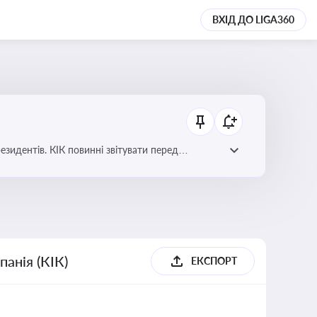
ВХІД ДО LIGA360
езидентів. КІК повинні звітувати перед
анія (КІК)
ЕКСПОРТ