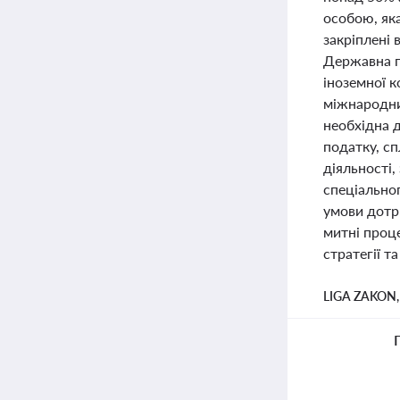
особою, яка
закріплені 
Державна по
іноземної к
міжнародни
необхідна д
податку, с
діяльності,
спеціальног
умови дотр
митні проц
стратегії т
LIGA ZAKON