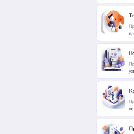
T
Пр
пр
К
Пр
ух
К
Пр
ус
П