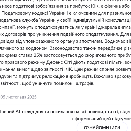
 несе податкові зобов’язання за прибуток КІК, є фізична аб
в Податковому кодексі України і є ключовими для правильно
даткова служба України у своїй індивідуальній консультаці
омпанії, можуть оподатковуватись як у країні джерела виплат
х договорів про уникнення подвійного оподаткування. Для 
овідка від уповноваженого органу з апостилем. Водночас вій
плаченого за кордоном. Законодавство також передбачає різн
 зокрема ставка 25% застосовується до скоригованого прибу
о правового режиму Дефенс Сіті діють податкові пільги, зок
имання вимог щодо звітності КІК. Цей режим сприяє розви
едури та підтримує релокацію виробництв. Важливо враховув
а звітності, щоб уникнути помилок і штрафів.
,
05 листопада 2025
Повний AI-огляд дня та посилання на всі новини, статті, віде
сформований цей підсумо
ОЗНАЙОМИТИСЯ