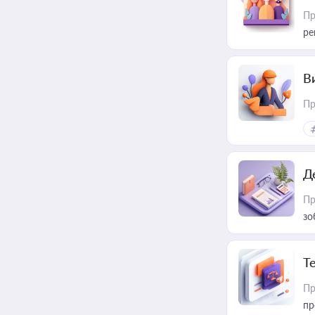
Пр
ре
В
Пр
Д
Пр
зо
T
Пр
пр