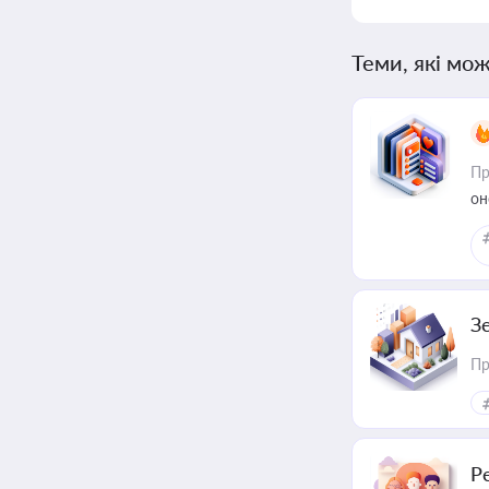
Теми, які мож
Пр
он
З
Пр
Р