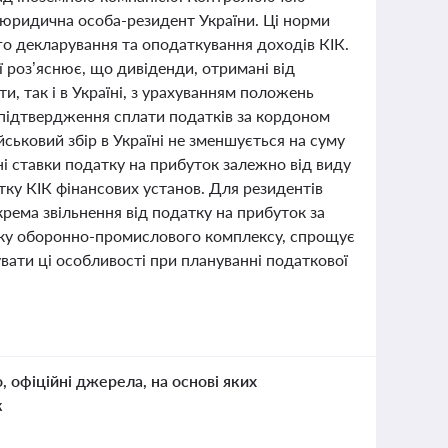
о юридична особа-резидент України. Ці норми
го декларування та оподаткування доходів КІК.
ї роз’яснює, що дивіденди, отримані від
и, так і в Україні, з урахуванням положень
підтвердження сплати податків за кордоном
ськовий збір в Україні не зменшується на суму
і ставки податку на прибуток залежно від виду
тку КІК фінансових установ. Для резидентів
рема звільнення від податку на прибуток за
тку оборонно-промислового комплексу, спрощує
ати ці особливості при плануванні податкової
о, офіційні джерела, на основі яких
к