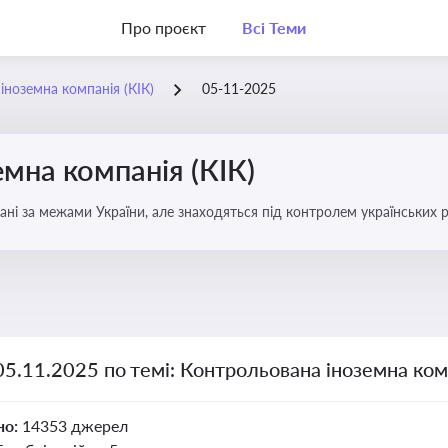
Про проєкт
Всі Теми
іноземна компанія (КІК)
05-11-2025
мна компанія (КІК)
вані за межами України, але знаходяться під контролем українських р
ни щодо своїх доходів і витрат
05.11.2025 по темі: Контрольована іноземна комп
но:
14353 джерел