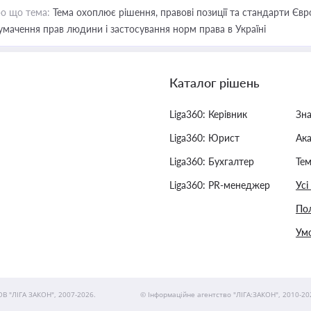
о що тема:
Тема охоплює рішення, правові позиції та стандарти Євр
умачення прав людини і застосування норм права в Україні
Каталог рішень
Liga360: Керівник
Зн
Liga360: Юрист
Ак
Liga360: Бухгалтер
Тем
Liga360: PR-менеджер
Усі
Пол
Умо
ОВ "ЛІГА ЗАКОН", 2007-2026.
© Інформаційне агентство "ЛІГА:ЗАКОН", 2010-20