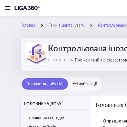
Головна
Теми в центрі уваги
Контрольована 
Контрольована інозе
Про компанії, які зареєстро
ПРО ЩО ТЕМА:
податковими органами Украї
Головне за добу (AI)
Усі публікації
ГОЛОВНЕ ЗА ДОБУ
Головне за 
Головне за сьогодні
Опрацьова
06 серпня 2026