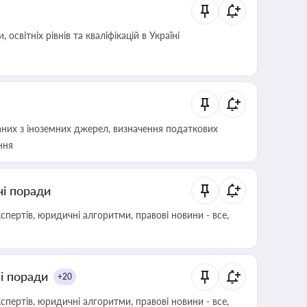
світніх рівнів та кваліфікацій в Україні
аних з іноземних джерел, визначення податкових
ння
ні поради
пертів, юридичні алгоритми, правові новини - все,
ні поради
+20
пертів, юридичні алгоритми, правові новини - все,