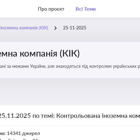
Про проєкт
Всі Теми
іноземна компанія (КІК)
25-11-2025
мна компанія (КІК)
вані за межами України, але знаходяться під контролем українських р
ни щодо своїх доходів і витрат
25.11.2025 по темі: Контрольована іноземна комп
но:
14341 джерел