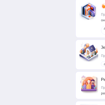
Пр
он
З
Пр
Р
Пр
ре