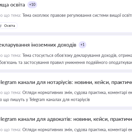
ища освіта
+10
о що тема:
Тема охоплює правове регулювання системи вищої освіти, о
Освіта
екларування іноземних доходів
+1
о що тема:
Тема стосується обов’язку декларування доходів, отрим
бов’язань та застосування правил уникнення подвійного оподаткува
elegram канали для нотаріусів: новини, кейси, практич
о що тема:
Огляди нормативних змін, судова практика, коментарі екс
о що пишуть у Telegram каналах для нотаріусів
elegram канали для адвокатів: новини, кейси, практич
о що тема:
Огляди нормативних змін, судова практика, коментарі екс