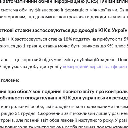
 автоматичний обмін інформацією (CRS) і як він впли
 система обміну фінансовою інформацією між країнами. Бан
им органам, що допомагає контролювати доходи та уникати
аткові ставки застосовуються до доходів КІК в Україн
ів КІК застосовується ставка 18% податку на прибуток та 5
яються до 1 травня, ставка може бути знижена до 9% плюс 
тань — це короткий підсумок змісту публікацій за день. По
 підсумок за добу доступні у
комерційній версії Платформи
 головне:
ня про обов’язок подання повного звіту про контрольо
собливості оподаткування КІК для українських резид
і контролюючі особи, які володіють контрольованими інозе
4 рік до 31 грудня. Скорочений звіт можливий лише у разі н
троків, але повний звіт обов’язковий наступного року. У ра
ми повного звіту контролююча особа повинна подати уточн