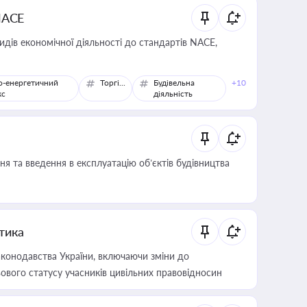
NACE
идів економічної діяльності до стандартів NACE,
о-енергетичний
Торгівля
Будівельна
+10
кс
діяльність
я та введення в експлуатацію об’єктів будівництва
итика
конодавства України, включаючи зміни до
ового статусу учасників цивільних правовідносин