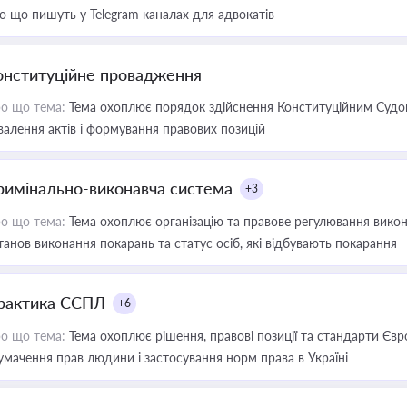
о що пишуть у Telegram каналах для адвокатів
онституційне провадження
о що тема:
Тема охоплює порядок здійснення Конституційним Судом
валення актів і формування правових позицій
римінально-виконавча система
+3
о що тема:
Тема охоплює організацію та правове регулювання викона
танов виконання покарань та статус осіб, які відбувають покарання
рактика ЄСПЛ
+6
о що тема:
Тема охоплює рішення, правові позиції та стандарти Євр
умачення прав людини і застосування норм права в Україні