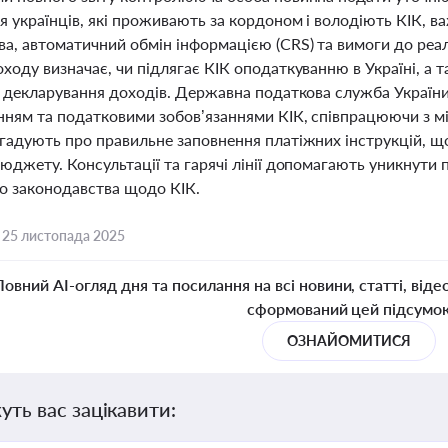
я українців, які проживають за кордоном і володіють КІК, 
а, автоматичний обмін інформацією (CRS) та вимоги до реальн
оходу визначає, чи підлягає КІК оподаткуванню в Україні, а
та декларування доходів. Державна податкова служба Украї
нням та податковими зобов’язаннями КІК, співпрацюючи з м
агадують про правильне заповнення платіжних інструкцій, щ
юджету. Консультації та гарячі лінії допомагають уникнути 
о законодавства щодо КІК.
,
25 листопада 2025
Повний AI-огляд дня та посилання на всі новини, статті, віде
сформований цей підсумо
ОЗНАЙОМИТИСЯ
уть вас зацікавити: