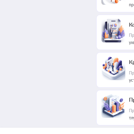
пр
К
Пр
ух
К
Пр
ус
П
Пр
тл