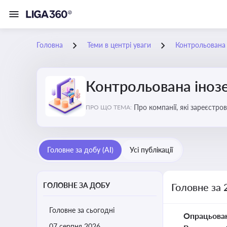
Головна
Теми в центрі уваги
Контрольована 
Контрольована інозе
Про компанії, які зареєстро
ПРО ЩО ТЕМА:
податковими органами Украї
Головне за добу (AI)
Усі публікації
ГОЛОВНЕ ЗА ДОБУ
Головне за 
Головне за сьогодні
Опрацьова
07 серпня 2026