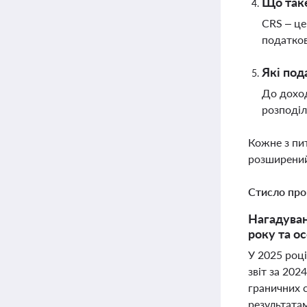
Що таке
CRS – це
податков
Які под
До доход
розподіл
Кожне з пи
розширений
Стисло про
Нагадуван
року та о
У 2025 роц
звіт за 202
граничних с
результата