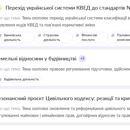
Перехід української системи КВЕД до стандартів 
о що тема:
Тема охоплює перехід української системи класифікації в
овлення кодів КВЕД та пов'язані нормативні зміни
Банківська
Страхова
Фінансові
Паливн
діяльність
діяльність
послуги
компле
емельні відносини у будівництві
+5
о що тема:
Тема охоплює правове регулювання підготовки, здійсненн
Будівельна діяльність
езонансний проєкт Цивільного кодексу: реакції та кр
о що тема:
Тема охоплює оновлення та реформування цивільного за
гулювання майнових і немайнових прав, договірних відносин та прав