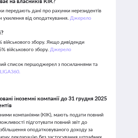
ває на власників КІК?
ки передають дані про рахунки нерезидентів
 ухилення від оподаткування.
Джерело
і?
% військового збору. Якщо дивіденди
5% військового збору.
Джерело
вний список першоджерел з посиланнями та
 LIGA360.
вані іноземні компанії до 31 грудня 2025
ентів
мними компаніями (КІК), мають подати повний
еможливості підготувати повний звіт до
зі збільшення оподатковуваного доходу за
юючу декларацію без застосування штрафних