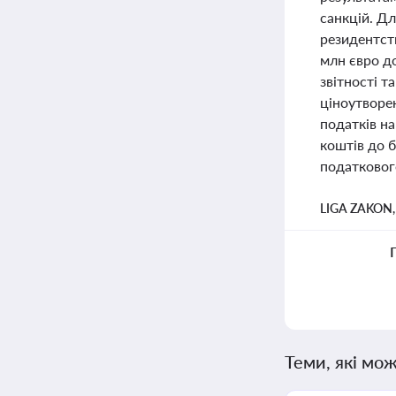
санкцій. Дл
резидентств
млн євро д
звітності 
ціноутворе
податків н
коштів до б
податковог
LIGA ZAKON
Теми, які мож