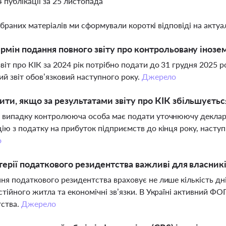
4 публікації за 25 листопада
ібраних матеріалів ми сформували короткі відповіді на актуал
рмін подання повного звіту про контрольовану інозем
віт про КІК за 2024 рік потрібно подати до 31 грудня 2025 
ий звіт обов’язковий наступного року.
Джерело
ти, якщо за результатами звіту про КІК збільшуєть
 випадку контролююча особа має подати уточнюючу деклара
ію з податку на прибуток підприємств до кінця року, наступ
о
терії податкового резидентства важливі для власник
ня податкового резидентства враховує не лише кількість дні
стійного житла та економічні зв’язки. В Україні активний 
тства.
Джерело