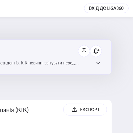
ВХІД ДО LIGA360
езидентів. КІК повинні звітувати перед
анія (КІК)
ЕКСПОРТ