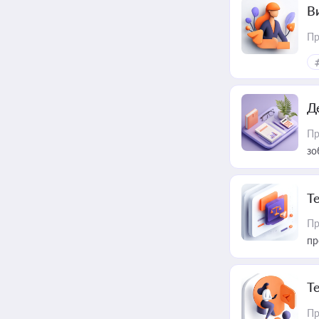
В
Пр
Д
Пр
зо
T
Пр
пр
T
Пр