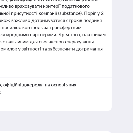
важливо враховувати критерії податкового
ої присутності компанії (substance). Поріг у 2
 також важливо дотримуватися строків подання
ни посилює контроль за трансфертним
іжнародними партнерами. Крім того, платникам
о є важливим для своєчасного зарахування
помилок у звітності та забезпечити дотримання
о, офіційні джерела, на основі яких
к