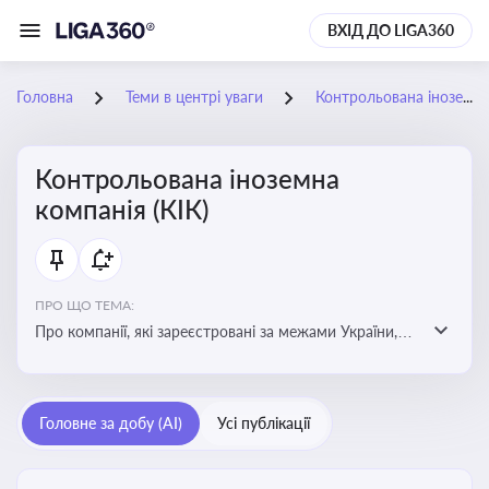
ВХІД ДО LIGA360
Головна
Теми в центрі уваги
Контрольована іноземна компанія (КІК)
Контрольована іноземна
компанія (КІК)
ПРО ЩО ТЕМА:
Про компанії, які зареєстровані за межами України,
але знаходяться під контролем українських
резидентів. КІК повинні звітувати перед податковими
органами України щодо своїх доходів і витрат
Головне за добу (AI)
Усі публікації