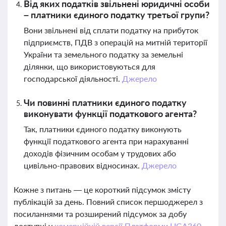
Від яких податків звільнені юридичні особи
– платники єдиного податку третьої групи?
Вони звільнені від сплати податку на прибуток
підприємств, ПДВ з операцій на митній території
України та земельного податку за земельні
ділянки, що використовуються для
господарської діяльності.
Джерело
Чи повинні платники єдиного податку
виконувати функції податкового агента?
Так, платники єдиного податку виконують
функції податкового агента при нарахуванні
доходів фізичним особам у трудових або
цивільно-правових відносинах.
Джерело
Кожне з питань — це короткий підсумок змісту
публікацій за день. Повний список першоджерел з
посиланнями та розширений підсумок за добу
доступні у
комерційній версії Платформи LIGA360.