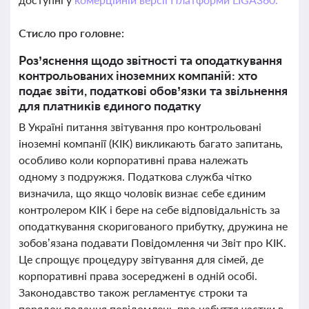
Стисло про головне:
Роз’яснення щодо звітності та оподаткування
контрольованих іноземних компаній: хто
подає звіти, податкові обов’язки та звільнення
для платників єдиного податку
В Україні питання звітування про контрольовані
іноземні компанії (КІК) викликають багато запитань,
особливо коли корпоративні права належать
одному з подружжя. Податкова служба чітко
визначила, що якщо чоловік визнає себе єдиним
контролером КІК і бере на себе відповідальність за
оподаткування скоригованого прибутку, дружина не
зобов’язана подавати Повідомлення чи Звіт про КІК.
Це спрощує процедуру звітування для сімей, де
корпоративні права зосереджені в одній особі.
Законодавство також регламентує строки та
порядок подання повідомлень про набуття частки в