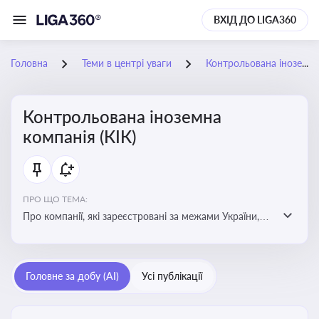
ВХІД ДО LIGA360
Головна
Теми в центрі уваги
Контрольована іноземна компанія (КІК)
Контрольована іноземна
компанія (КІК)
ПРО ЩО ТЕМА:
Про компанії, які зареєстровані за межами України,
але знаходяться під контролем українських
резидентів. КІК повинні звітувати перед податковими
органами України щодо своїх доходів і витрат
Головне за добу (AI)
Усі публікації