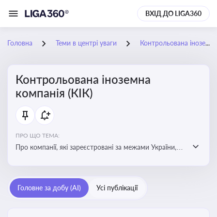
ВХІД ДО LIGA360
Головна
Теми в центрі уваги
Контрольована іноземна компанія (КІК)
Контрольована іноземна
компанія (КІК)
ПРО ЩО ТЕМА:
Про компанії, які зареєстровані за межами України,
але знаходяться під контролем українських
резидентів. КІК повинні звітувати перед податковими
органами України щодо своїх доходів і витрат
Головне за добу (AI)
Усі публікації