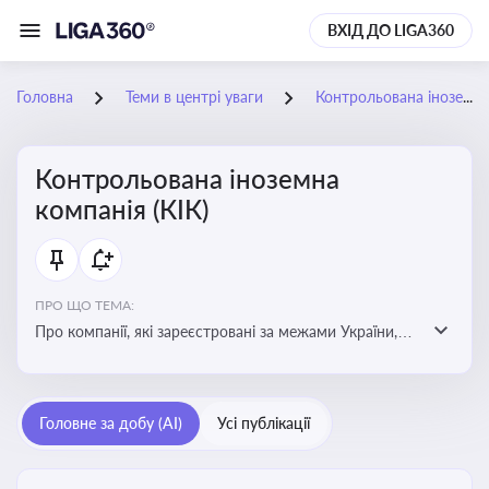
ВХІД ДО LIGA360
Головна
Теми в центрі уваги
Контрольована іноземна компанія (КІК)
Контрольована іноземна
компанія (КІК)
ПРО ЩО ТЕМА:
Про компанії, які зареєстровані за межами України,
але знаходяться під контролем українських
резидентів. КІК повинні звітувати перед податковими
органами України щодо своїх доходів і витрат
Головне за добу (AI)
Усі публікації