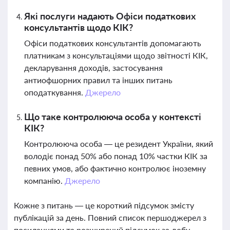
Які послуги надають Офіси податкових
консультантів щодо КІК?
Офіси податкових консультантів допомагають
платникам з консультаціями щодо звітності КІК,
декларування доходів, застосування
антиофшорних правил та інших питань
оподаткування.
Джерело
Що таке контролююча особа у контексті
КІК?
Контролююча особа — це резидент України, який
володіє понад 50% або понад 10% частки КІК за
певних умов, або фактично контролює іноземну
компанію.
Джерело
Кожне з питань — це короткий підсумок змісту
публікацій за день. Повний список першоджерел з
посиланнями та розширений підсумок за добу