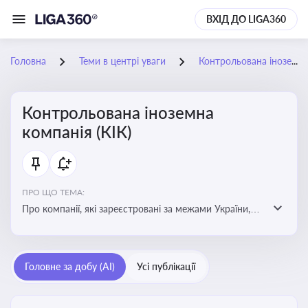
ВХІД ДО LIGA360
Головна
Теми в центрі уваги
Контрольована іноземна компанія (КІК)
Контрольована іноземна
компанія (КІК)
ПРО ЩО ТЕМА:
Про компанії, які зареєстровані за межами України,
але знаходяться під контролем українських
резидентів. КІК повинні звітувати перед податковими
органами України щодо своїх доходів і витрат
Головне за добу (AI)
Усі публікації