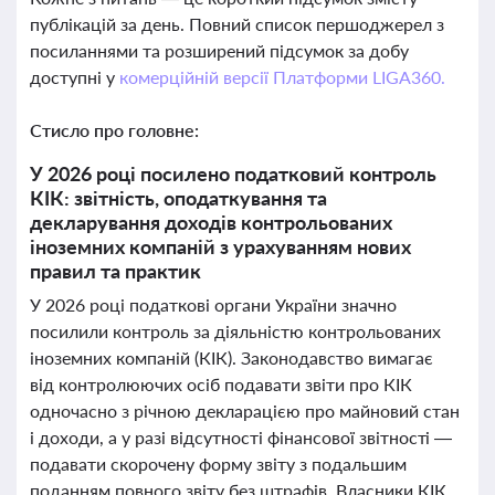
публікацій за день. Повний список першоджерел з
посиланнями та розширений підсумок за добу
доступні у
комерційній версії Платформи LIGA360.
Стисло про головне:
У 2026 році посилено податковий контроль
КІК: звітність, оподаткування та
декларування доходів контрольованих
іноземних компаній з урахуванням нових
правил та практик
У 2026 році податкові органи України значно
посилили контроль за діяльністю контрольованих
іноземних компаній (КІК). Законодавство вимагає
від контролюючих осіб подавати звіти про КІК
одночасно з річною декларацією про майновий стан
і доходи, а у разі відсутності фінансової звітності —
подавати скорочену форму звіту з подальшим
поданням повного звіту без штрафів. Власники КІК,