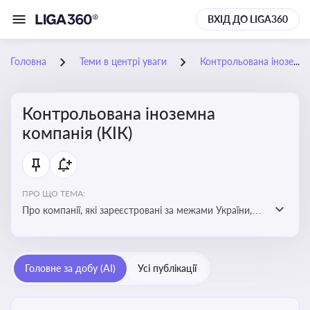
ВХІД ДО LIGA360
Головна
Теми в центрі уваги
Контрольована іноземна компанія (КІК)
Контрольована іноземна
компанія (КІК)
ПРО ЩО ТЕМА:
Про компанії, які зареєстровані за межами України,
але знаходяться під контролем українських
резидентів. КІК повинні звітувати перед податковими
органами України щодо своїх доходів і витрат
Головне за добу (AI)
Усі публікації