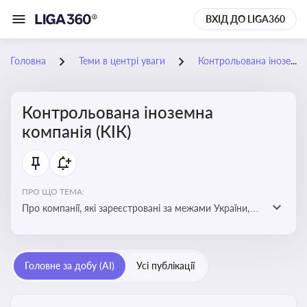
ВХІД ДО LIGA360
Головна
Теми в центрі уваги
Контрольована іноземна компанія (КІК)
Контрольована іноземна
компанія (КІК)
ПРО ЩО ТЕМА:
Про компанії, які зареєстровані за межами України,
але знаходяться під контролем українських
резидентів. КІК повинні звітувати перед податковими
органами України щодо своїх доходів і витрат
Головне за добу (AI)
Усі публікації