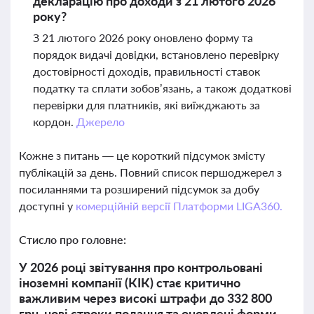
декларацію про доходи з 21 лютого 2026
року?
З 21 лютого 2026 року оновлено форму та
порядок видачі довідки, встановлено перевірку
достовірності доходів, правильності ставок
податку та сплати зобов’язань, а також додаткові
перевірки для платників, які виїжджають за
кордон.
Джерело
Кожне з питань — це короткий підсумок змісту
публікацій за день. Повний список першоджерел з
посиланнями та розширений підсумок за добу
доступні у
комерційній версії Платформи LIGA360.
Стисло про головне:
У 2026 році звітування про контрольовані
іноземні компанії (КІК) стає критично
важливим через високі штрафи до 332 800
грн, нові строки подання та оновлені форми