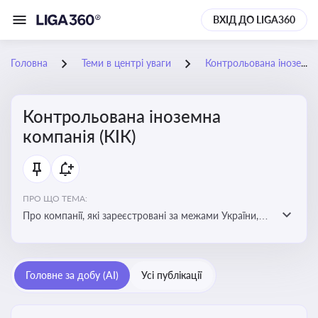
ВХІД ДО LIGA360
Головна
Теми в центрі уваги
Контрольована іноземна компанія (КІК)
Контрольована іноземна
компанія (КІК)
ПРО ЩО ТЕМА:
Про компанії, які зареєстровані за межами України,
але знаходяться під контролем українських
резидентів. КІК повинні звітувати перед податковими
органами України щодо своїх доходів і витрат
Головне за добу (AI)
Усі публікації