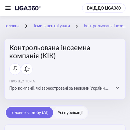
ВХІД ДО LIGA360
Головна
Теми в центрі уваги
Контрольована іноземна компанія (КІК)
Контрольована іноземна
компанія (КІК)
ПРО ЩО ТЕМА:
Про компанії, які зареєстровані за межами України,
але знаходяться під контролем українських
резидентів. КІК повинні звітувати перед податковими
органами України щодо своїх доходів і витрат
Головне за добу (AI)
Усі публікації