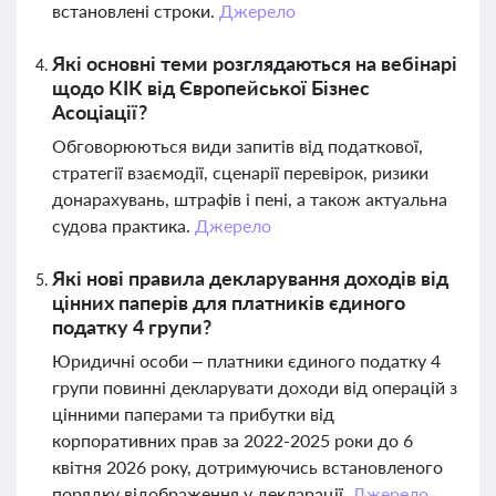
встановлені строки.
Джерело
Які основні теми розглядаються на вебінарі
щодо КІК від Європейської Бізнес
Асоціації?
Обговорюються види запитів від податкової,
стратегії взаємодії, сценарії перевірок, ризики
донарахувань, штрафів і пені, а також актуальна
судова практика.
Джерело
Які нові правила декларування доходів від
цінних паперів для платників єдиного
податку 4 групи?
Юридичні особи – платники єдиного податку 4
групи повинні декларувати доходи від операцій з
цінними паперами та прибутки від
корпоративних прав за 2022-2025 роки до 6
квітня 2026 року, дотримуючись встановленого
порядку відображення у декларації.
Джерело