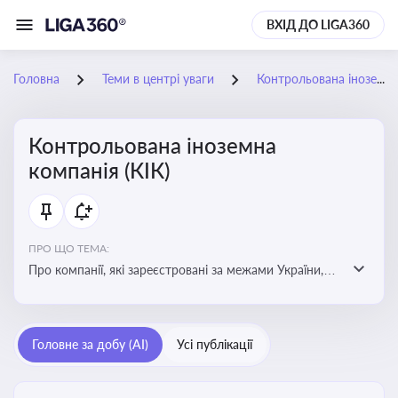
ВХІД ДО LIGA360
Головна
Теми в центрі уваги
Контрольована іноземна компанія (КІК)
Контрольована іноземна
компанія (КІК)
ПРО ЩО ТЕМА:
Про компанії, які зареєстровані за межами України,
але знаходяться під контролем українських
резидентів. КІК повинні звітувати перед податковими
органами України щодо своїх доходів і витрат
Головне за добу (AI)
Усі публікації