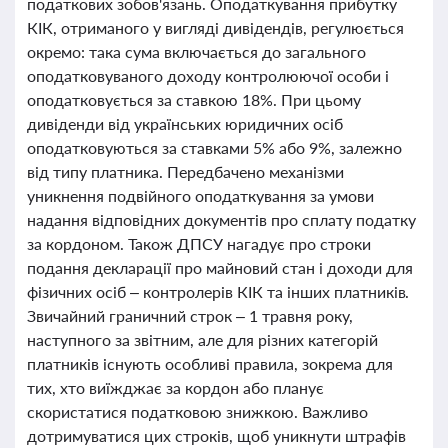
податкових зобов'язань. Оподаткування прибутку
КІК, отриманого у вигляді дивідендів, регулюється
окремо: така сума включається до загального
оподатковуваного доходу контролюючої особи і
оподатковується за ставкою 18%. При цьому
дивіденди від українських юридичних осіб
оподатковуються за ставками 5% або 9%, залежно
від типу платника. Передбачено механізми
уникнення подвійного оподаткування за умови
надання відповідних документів про сплату податку
за кордоном. Також ДПСУ нагадує про строки
подання декларації про майновий стан і доходи для
фізичних осіб – контролерів КІК та інших платників.
Звичайний граничний строк – 1 травня року,
наступного за звітним, але для різних категорій
платників існують особливі правила, зокрема для
тих, хто виїжджає за кордон або планує
скористатися податковою знижкою. Важливо
дотримуватися цих строків, щоб уникнути штрафів