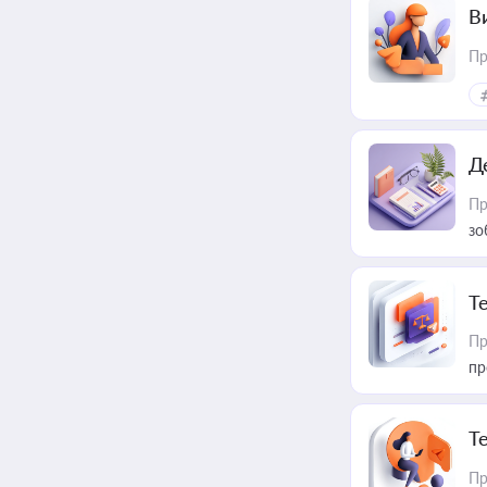
В
Пр
Д
Пр
зо
T
Пр
пр
T
Пр