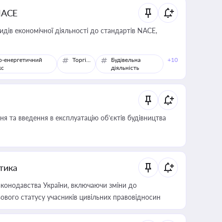
NACE
идів економічної діяльності до стандартів NACE,
о-енергетичний
Торгівля
Будівельна
+10
кс
діяльність
я та введення в експлуатацію об’єктів будівництва
итика
конодавства України, включаючи зміни до
ового статусу учасників цивільних правовідносин