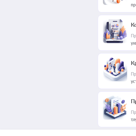
пр
К
Пр
ух
К
Пр
ус
П
Пр
тл