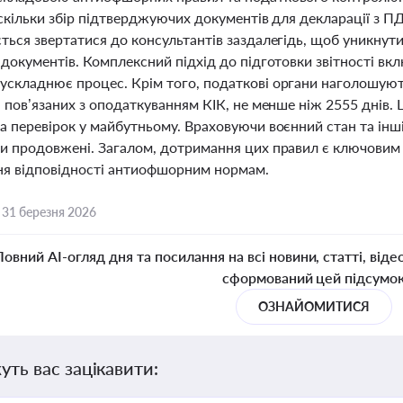
 оскільки збір підтверджуючих документів для декларації з
ься звертатися до консультантів заздалегідь, щоб уникнути
документів. Комплексний підхід до підготовки звітності вкл
складнює процес. Крім того, податкові органи наголошують
 пов’язаних з оподаткуванням КІК, не менше ніж 2555 днів.
 перевірок у майбутньому. Враховуючи воєнний стан та інші
и продовжені. Загалом, дотримання цих правил є ключовим 
ня відповідності антиофшорним нормам.
,
31 березня 2026
Повний AI-огляд дня та посилання на всі новини, статті, віде
сформований цей підсумо
ОЗНАЙОМИТИСЯ
уть вас зацікавити: