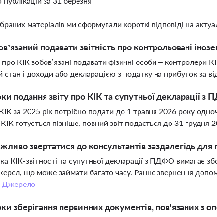
5 публікацій за 31 березня
ібраних матеріалів ми сформували короткі відповіді на актуал
ов’язаний подавати звітність про контрольовані інозем
ь про КІК зобов’язані подавати фізичні особи – контролери 
 стан і доходи або декларацією з податку на прибуток за ві
оки подання звіту про КІК та супутньої декларації з
 КІК за 2025 рік потрібно подати до 1 травня 2026 року одн
ь КІК готується пізніше, повний звіт подається до 31 грудня 
жливо звертатися до консультантів заздалегідь для п
ка КІК-звітності та супутньої декларації з ПДФО вимагає з
жерел, що може займати багато часу. Раннє звернення допом
.
Джерело
оки зберігання первинних документів, пов’язаних з 