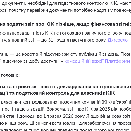
 документи, необхідні для податкового контролю КІК, мають
У разі початку перевірки документи потрібно надати у повном
а подати звіт про КІК пізніше, якщо фінансова звітні
о фінансова звітність КІК не готова до граничного строку п
іту, а повний звіт – до 31 грудня наступного року.
Джерело
тань — це короткий підсумок змісту публікацій за день. По
 підсумок за добу доступні у
комерційній версії Платформи
 головне:
ги та строки звітності і декларування контрольованих
ції та податковий контроль для власників КІК
 власники контрольованих іноземних компаній (КІК) в Украї
тності та декларацій. Зокрема, звіт про КІК за 2025 рік не
й стан і доходи до 1 травня 2026 року. Якщо фінансова звітн
о кінця року. Ці вимоги встановлені для забезпечення прозо
кладовою антиофшорних правил та податкового контролю. Е