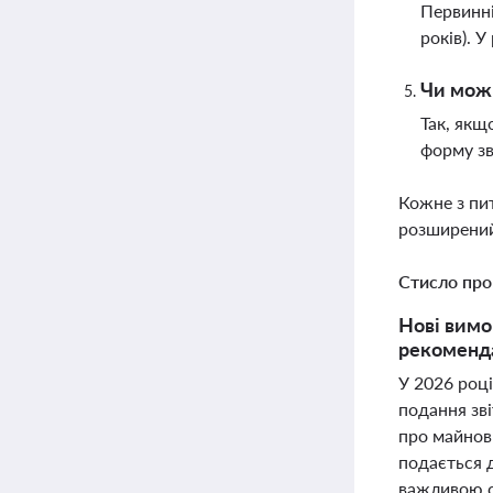
Первинні
років). 
Чи можн
Так, якщ
форму зв
Кожне з пи
розширений
Стисло про
Нові вимо
рекоменда
У 2026 році
подання зві
про майнови
подається д
важливою с