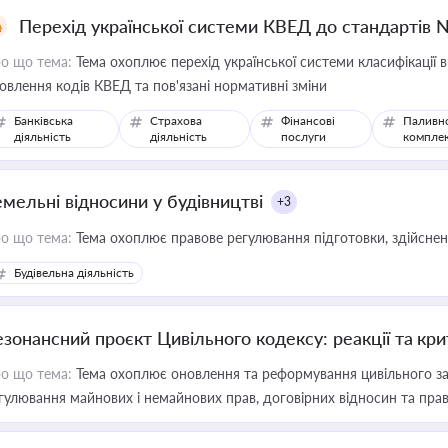
Перехід української системи КВЕД до стандартів 
о що тема:
Тема охоплює перехід української системи класифікації в
овлення кодів КВЕД та пов'язані нормативні зміни
Банківська
Страхова
Фінансові
Паливн
діяльність
діяльність
послуги
компле
емельні відносини у будівництві
+3
о що тема:
Тема охоплює правове регулювання підготовки, здійсненн
Будівельна діяльність
езонансний проєкт Цивільного кодексу: реакції та кр
о що тема:
Тема охоплює оновлення та реформування цивільного за
гулювання майнових і немайнових прав, договірних відносин та прав