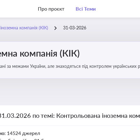
Про проєкт
Всі Теми
іноземна компанія (КІК)
31-03-2026
мна компанія (КІК)
вані за межами України, але знаходяться під контролем українських р
ни щодо своїх доходів і витрат
31.03.2026 по темі: Контрольована іноземна комп
но:
14524 джерел