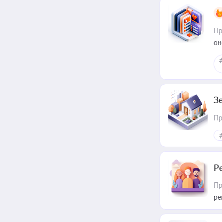
Пр
он
З
Пр
Р
Пр
ре