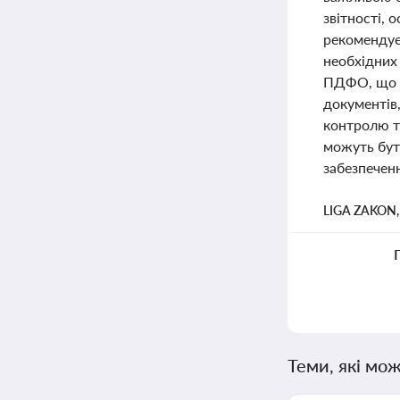
звітності,
рекомендуєт
необхідних 
ПДФО, що у
документів,
контролю та
можуть бут
забезпечен
LIGA ZAKON
Теми, які мож