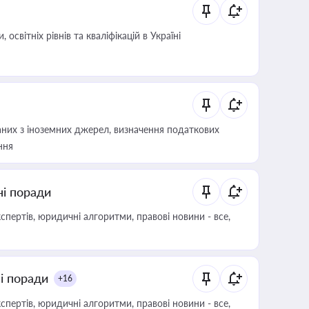
світніх рівнів та кваліфікацій в Україні
аних з іноземних джерел, визначення податкових
ння
ні поради
пертів, юридичні алгоритми, правові новини - все,
ні поради
+16
пертів, юридичні алгоритми, правові новини - все,