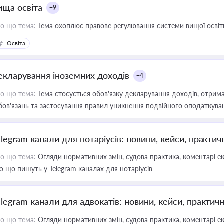
ища освіта
+9
о що тема:
Тема охоплює правове регулювання системи вищої освіти, о
Освіта
екларування іноземних доходів
+4
о що тема:
Тема стосується обов’язку декларування доходів, отрим
бов’язань та застосування правил уникнення подвійного оподаткува
elegram канали для нотаріусів: новини, кейси, практич
о що тема:
Огляди нормативних змін, судова практика, коментарі екс
о що пишуть у Telegram каналах для нотаріусів
elegram канали для адвокатів: новини, кейси, практич
о що тема:
Огляди нормативних змін, судова практика, коментарі екс