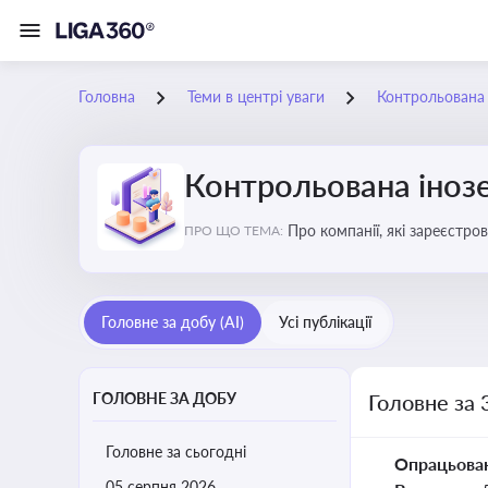
Головна
Теми в центрі уваги
Контрольована 
Контрольована інозе
Про компанії, які зареєстро
ПРО ЩО ТЕМА:
податковими органами Украї
Головне за добу (AI)
Усі публікації
ГОЛОВНЕ ЗА ДОБУ
Головне за 
Головне за сьогодні
Опрацьова
05 серпня 2026