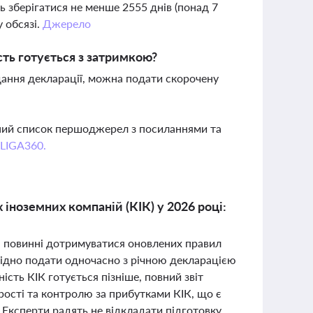
 зберігатися не менше 2555 днів (понад 7
у обсязі.
Джерело
сть готується з затримкою?
одання декларації, можна подати скорочену
вний список першоджерел з посиланнями та
 LIGA360.
 іноземних компаній (КІК) у 2026 році:
ні повинні дотримуватися оновлених правил
обхідно подати одночасно з річною декларацією
ість КІК готується пізніше, повний звіт
рості та контролю за прибутками КІК, що є
ксперти радять не відкладати підготовку