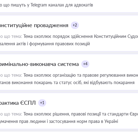
о що пишуть у Telegram каналах для адвокатів
онституційне провадження
+2
о що тема:
Тема охоплює порядок здійснення Конституційним Судом
валення актів і формування правових позицій
римінально-виконавча система
+4
о що тема:
Тема охоплює організацію та правове регулювання викона
танов виконання покарань та статус осіб, які відбувають покарання
рактика ЄСПЛ
+1
о що тема:
Тема охоплює рішення, правові позиції та стандарти Євр
умачення прав людини і застосування норм права в Україні