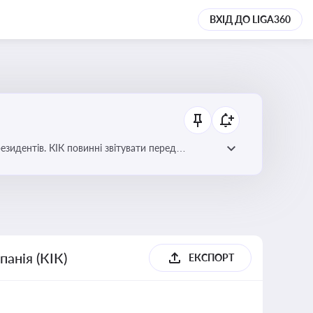
ВХІД ДО LIGA360
езидентів. КІК повинні звітувати перед
анія (КІК)
ЕКСПОРТ