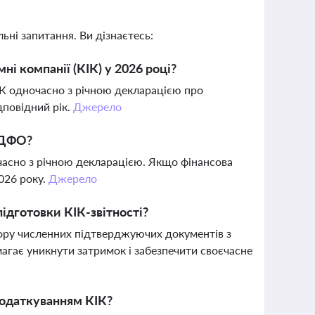
ьні запитання. Ви дізнаєтесь:
ні компанії (КІК) у 2026 році?
КІК одночасно з річною декларацією про
дповідний рік.
Джерело
 ПДФО?
очасно з річною декларацією. Якщо фінансова
2026 року.
Джерело
ідготовки КІК-звітності?
бору численних підтверджуючих документів з
агає уникнути затримок і забезпечити своєчасне
оподаткуванням КІК?