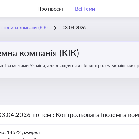
Про проєкт
Всі Теми
іноземна компанія (КІК)
03-04-2026
мна компанія (КІК)
вані за межами України, але знаходяться під контролем українських р
ни щодо своїх доходів і витрат
03.04.2026 по темі: Контрольована іноземна комп
но:
14522 джерел