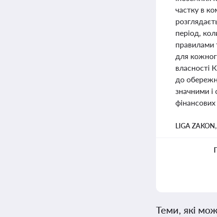
частку в ко
розглядаєть
період, кол
правилами 
для кожного
власності К
до обережн
значними і 
фінансових 
LIGA ZAKON
Теми, які мож