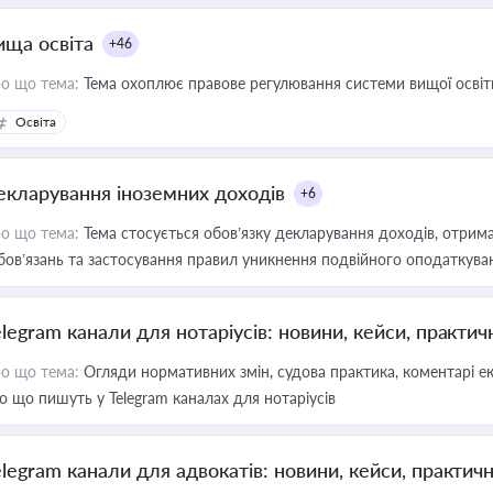
ища освіта
+46
о що тема:
Тема охоплює правове регулювання системи вищої освіти, о
Освіта
екларування іноземних доходів
+6
о що тема:
Тема стосується обов’язку декларування доходів, отрим
бов’язань та застосування правил уникнення подвійного оподаткува
elegram канали для нотаріусів: новини, кейси, практич
о що тема:
Огляди нормативних змін, судова практика, коментарі екс
о що пишуть у Telegram каналах для нотаріусів
elegram канали для адвокатів: новини, кейси, практич