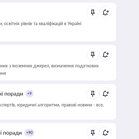
світніх рівнів та кваліфікацій в Україні
аних з іноземних джерел, визначення податкових
ння
ні поради
+9
пертів, юридичні алгоритми, правові новини - все,
ні поради
+90