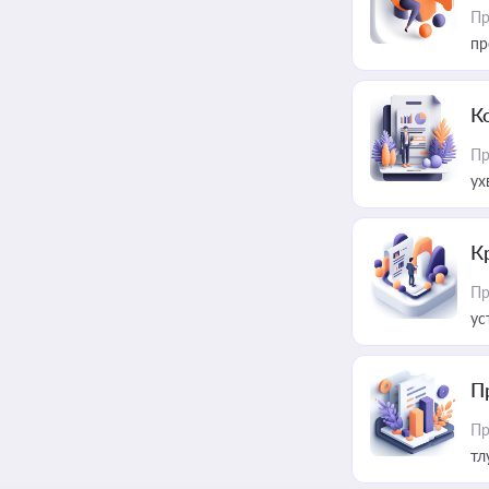
Пр
пр
К
Пр
ух
К
Пр
ус
П
Пр
тл