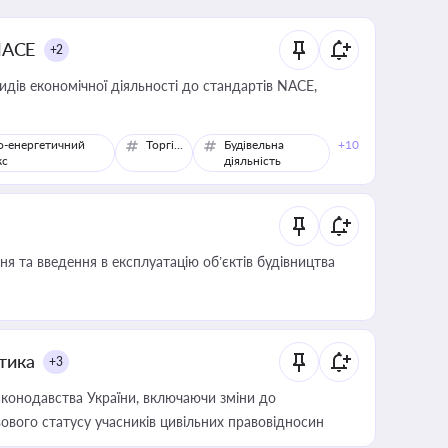
NACE
+2
идів економічної діяльності до стандартів NACE,
о-енергетичний
Торгівля
Будівельна
+10
кс
діяльність
я та введення в експлуатацію об’єктів будівництва
итика
+3
конодавства України, включаючи зміни до
ового статусу учасників цивільних правовідносин