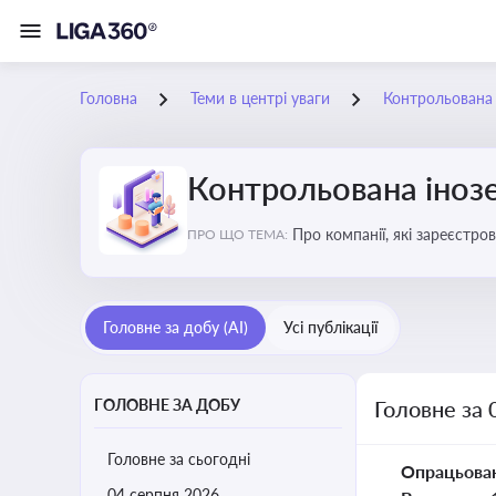
Головна
Теми в центрі уваги
Контрольована 
Контрольована інозе
Про компанії, які зареєстро
ПРО ЩО ТЕМА:
податковими органами Украї
Головне за добу (AI)
Усі публікації
ГОЛОВНЕ ЗА ДОБУ
Головне за 
Головне за сьогодні
Опрацьова
04 серпня 2026