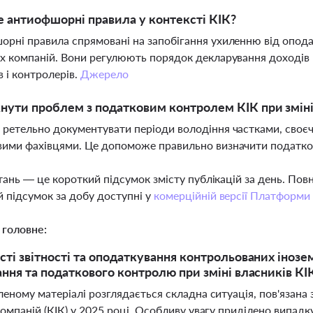
 антиофшорні правила у контексті КІК?
рні правила спрямовані на запобігання ухиленню від опод
х компаній. Вони регулюють порядок декларування доходів 
в і контролерів.
Джерело
нути проблем з податковим контролем КІК при зміні
ретельно документувати періоди володіння частками, своєча
ими фахівцями. Це допоможе правильно визначити податкові
тань — це короткий підсумок змісту публікацій за день. По
 підсумок за добу доступні у
комерційній версії Платформи
 головне:
ті звітності та оподаткування контрольованих інозе
ння та податкового контролю при зміні власників КІ
еному матеріалі розглядається складна ситуація, пов'язана
омпаній (КІК) у 2025 році. Особливу увагу приділено випадк