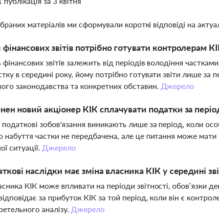
1 публікація за 3 квітня
ібраних матеріалів ми сформували короткі відповіді на актуал
 фінансових звітів потрібно готувати контролерам КІК
ь фінансових звітів залежить від періодів володіння частка
стку в середині року, йому потрібно готувати звіти лише за п
ого законодавства та конкретних обставин.
Джерело
нен новий акціонер КІК сплачувати податки за періо
 податкові зобов'язання виникають лише за період, коли особ
о набуття частки не передбачена, але це питання може мати
ої ситуації.
Джерело
аткові наслідки має зміна власника КІК у середині зв
асника КІК може впливати на періоди звітності, обов’язки д
відповідає за прибуток КІК за той період, коли він є контр
ретельного аналізу.
Джерело