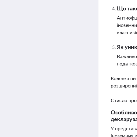
Що таке
Антиофшо
іноземни
власникі
Як уник
Важливо 
податков
Кожне з пи
розширений
Стисло про
Особливос
декларува
У представл
іноземних к