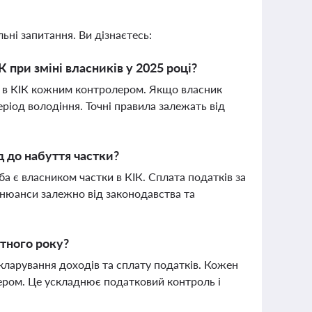
ьні запитання. Ви дізнаєтесь:
 при зміні власників у 2025 році?
ми в КІК кожним контролером. Якщо власник
еріод володіння. Точні правила залежать від
д до набуття частки?
а є власником частки в КІК. Сплата податків за
 нюанси залежно від законодавства та
ітного року?
екларування доходів та сплату податків. Кожен
олером. Це ускладнює податковий контроль і