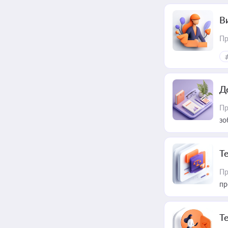
В
Пр
Д
Пр
зо
T
Пр
пр
T