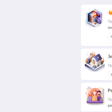
Пр
он
З
Пр
Р
Пр
ре