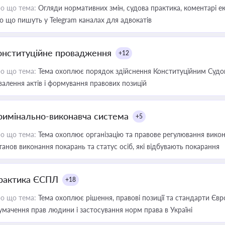
о що тема:
Огляди нормативних змін, судова практика, коментарі екс
о що пишуть у Telegram каналах для адвокатів
онституційне провадження
+12
о що тема:
Тема охоплює порядок здійснення Конституційним Судом
валення актів і формування правових позицій
римінально-виконавча система
+5
о що тема:
Тема охоплює організацію та правове регулювання викона
танов виконання покарань та статус осіб, які відбувають покарання
рактика ЄСПЛ
+18
о що тема:
Тема охоплює рішення, правові позиції та стандарти Євр
умачення прав людини і застосування норм права в Україні