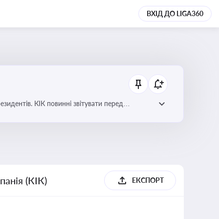
ВХІД ДО LIGA360
езидентів. КІК повинні звітувати перед
анія (КІК)
ЕКСПОРТ