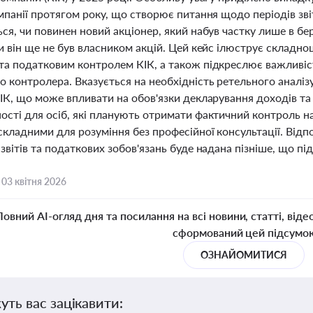
мпанії протягом року, що створює питання щодо періодів зві
ся, чи повинен новий акціонер, який набув частку лише в бе
и він ще не був власником акцій. Цей кейс ілюструє складно
та податковим контролем КІК, а також підкреслює важливіст
 контролера. Вказується на необхідність ретельного аналізу
ІК, що може впливати на обов'язки декларування доходів та
ості для осіб, які планують отримати фактичний контроль на
складними для розуміння без професійної консультації. Відп
звітів та податкових зобов'язань буде надана пізніше, що пі
,
03 квітня 2026
Повний AI-огляд дня та посилання на всі новини, статті, віде
сформований цей підсумо
ОЗНАЙОМИТИСЯ
уть вас зацікавити: