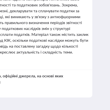
тності та податкових зобов'язань. Зокрема,
резні, декларувати та сплачувати податки за
щі, які виникають у зв'язку з антиофшорними
ь правильного визначення періодів звітності
 податкових наслідків змін у структурі
 сплати податків. Матеріал також містить заклик
д КІК, оскільки податкові наслідки можуть бути
овідь на поставлену загадку щодо кількості
дкреслює актуальність і складність теми.
о, офіційні джерела, на основі яких
к