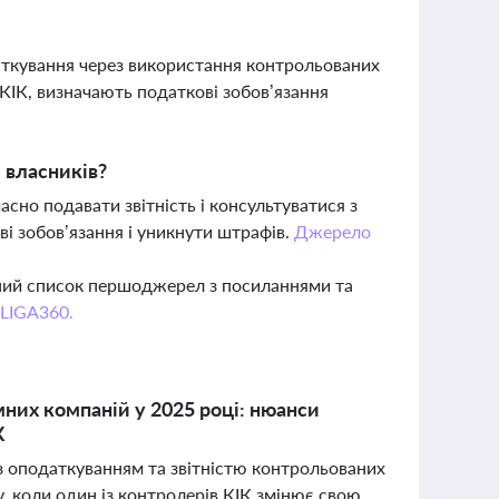
аткування через використання контрольованих
КІК, визначають податкові зобов’язання
 власників?
сно подавати звітність і консультуватися з
 зобов’язання і уникнути штрафів.
Джерело
вний список першоджерел з посиланнями та
 LIGA360.
мних компаній у 2025 році: нюанси
К
 з оподаткуванням та звітністю контрольованих
у, коли один із контролерів КІК змінює свою