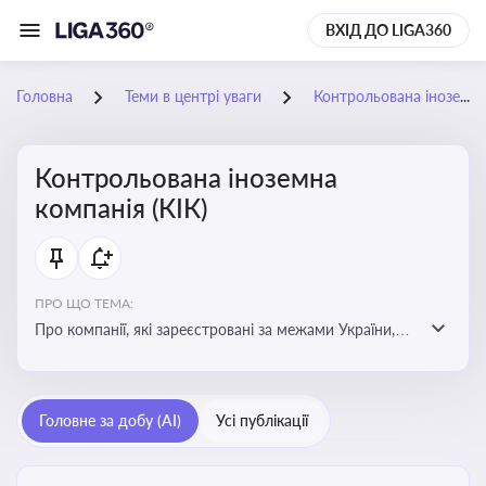
ВХІД ДО LIGA360
Головна
Теми в центрі уваги
Контрольована іноземна компанія (КІК)
Контрольована іноземна
компанія (КІК)
ПРО ЩО ТЕМА:
Про компанії, які зареєстровані за межами України,
але знаходяться під контролем українських
резидентів. КІК повинні звітувати перед податковими
органами України щодо своїх доходів і витрат
Головне за добу (AI)
Усі публікації