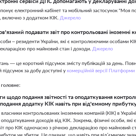
ктронні сервіси ДПС допомагають у декларуванні до
онує електронний кабінет та мобільний застосунок "Моя по
, включно з додатком КІК.
Джерело
ов’язаний подавати звіт про контрольовані іноземні к
особи – резиденти України, які є контролюючими особами КІК
екларацією про майновий стан і доходи.
Джерело
тань — це короткий підсумок змісту публікацій за день. По
 підсумок за добу доступні у
комерційній версії Платформи
 головне:
ги щодо подання звітності та оподаткування контрол
 подання додатку КІК навіть при від’ємному прибутк
 власники контрольованих іноземних компаній (КІК) в Украї
а оподаткування доходів від КІК. Зокрема, фізичні особи, як
іт про КІК одночасно з річною декларацією про майновий ст
ибуток чи збиток. Це означає, що навіть при від’ємному зн