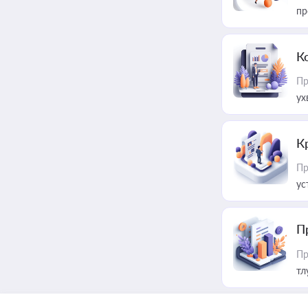
пр
К
Пр
ух
К
Пр
ус
П
Пр
тл