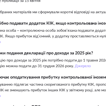
2 публікації за 15 квітня
ібраних матеріалів ми сформували короткі відповіді на актуал
ібно подавати додаток КІК, якщо контрольована іно
ична особа – контролююча особа зобов’язана подавати додат
ІК. Якщо прибуток від’ємний, у додатку проставляються нул
о
оки подання декларації про доходи за 2025 рік?
ію про доходи за 2025 рік потрібно подати до 1 травня 20
ію можна подати до 31 грудня 2026 року.
Джерело
чає оподаткування прибутку контрольованої інозем
ванню підлягає частина скоригованого прибутку КІК, пропо
ІК не зменшують прибуток інших КІК у звітному році, але мо
о