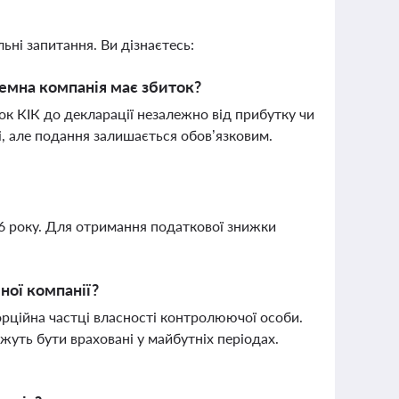
ьні запитання. Ви дізнаєтесь:
земна компанія має збиток?
ок КІК до декларації незалежно від прибутку чи
і, але подання залишається обов’язковим.
26 року. Для отримання податкової знижки
ної компанії?
рційна частці власності контролюючої особи.
жуть бути враховані у майбутніх періодах.