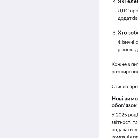
Які еле
ДПС проп
додатків
Хто зоб
Фізичні 
річною д
Кожне з пи
розширений
Стисло про
Нові вимо
обов’язок
У 2025 році
звітності т
подавати зв
компанія пр