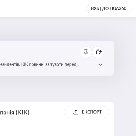
ВХІД ДО LIGA360
езидентів. КІК повинні звітувати перед
анія (КІК)
ЕКСПОРТ