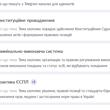
о що пишуть у Telegram каналах для адвокатів
онституційне провадження
о що тема:
Тема охоплює порядок здійснення Конституційним Судом
валення актів і формування правових позицій
римінально-виконавча система
о що тема:
Тема охоплює організацію та правове регулювання викона
танов виконання покарань та статус осіб, які відбувають покарання
рактика ЄСПЛ
+2
о що тема:
Тема охоплює рішення, правові позиції та стандарти Євр
умачення прав людини і застосування норм права в Україні