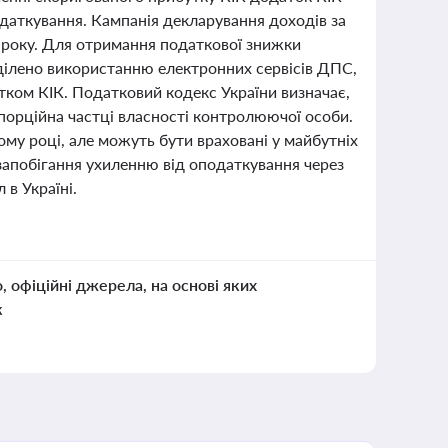
одаткування. Кампанія декларування доходів за
6 року. Для отримання податкової знижки
ділено використанню електронних сервісів ДПС,
тком КІК. Податковий кодекс України визначає,
порційна частці власності контролюючої особи.
му році, але можуть бути враховані у майбутніх
запобігання ухиленню від оподаткування через
в Україні.
о, офіційні джерела, на основі яких
к