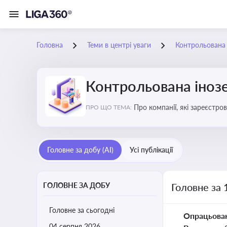
Головна
Теми в центрі уваги
Контрольована 
Контрольована інозе
Про компанії, які зареєстро
ПРО ЩО ТЕМА:
податковими органами Украї
Головне за добу (AI)
Усі публікації
ГОЛОВНЕ ЗА ДОБУ
Головне за 
Головне за сьогодні
Опрацьова
04 серпня 2026