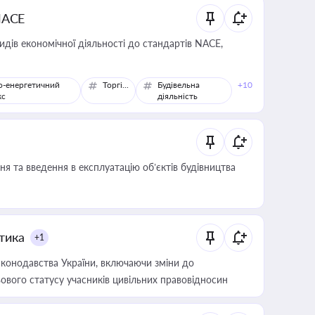
NACE
идів економічної діяльності до стандартів NACE,
о-енергетичний
Торгівля
Будівельна
+10
кс
діяльність
я та введення в експлуатацію об’єктів будівництва
итика
+1
конодавства України, включаючи зміни до
ового статусу учасників цивільних правовідносин