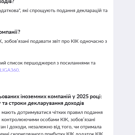
ходів?
даткова", які спрощують подання декларацій та
омпанії?
, зобов’язані подавати звіт про КІК одночасно з
вний список першоджерел з посиланнями та
 LIGA360.
ьованих іноземних компаній у 2025 році:
у та строки декларування доходів
ні мають дотримуватися чітких правил подання
і є контролюючими особами КІК, зобов’язані
ан і доходи, незалежно від того, чи отримала
аченні скоригованого прибутку КІК додаток КІК