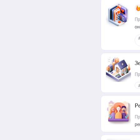
Пр
он
З
Пр
Р
Пр
ре