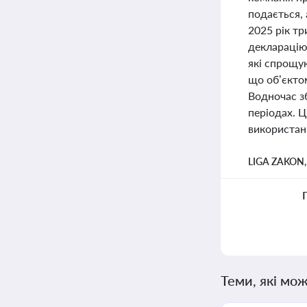
подається,
2025 рік тр
декларацію
які спрощу
що об’єкто
Водночас з
періодах. 
використан
LIGA ZAKON
Теми, які мож