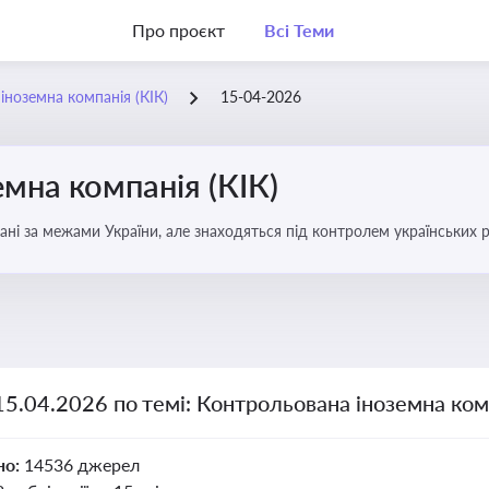
Про проєкт
Всі Теми
іноземна компанія (КІК)
15-04-2026
мна компанія (КІК)
вані за межами України, але знаходяться під контролем українських р
ни щодо своїх доходів і витрат
15.04.2026 по темі: Контрольована іноземна комп
но:
14536 джерел