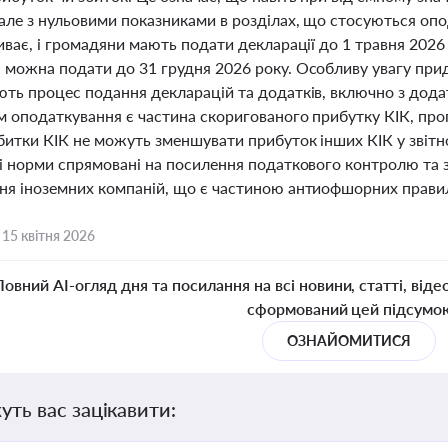
 але з нульовими показниками в розділах, що стосуються оп
иває, і громадяни мають подати декларації до 1 травня 202
 можна подати до 31 грудня 2026 року. Особливу увагу при
ють процес подання декларацій та додатків, включно з дода
м оподаткування є частина скоригованого прибутку КІК, про
битки КІК не можуть зменшувати прибуток інших КІК у звітно
Ці норми спрямовані на посилення податкового контролю та 
ня іноземних компаній, що є частиною антиофшорних правил 
,
15 квітня 2026
Повний AI-огляд дня та посилання на всі новини, статті, віде
сформований цей підсумо
ОЗНАЙОМИТИСЯ
уть вас зацікавити: