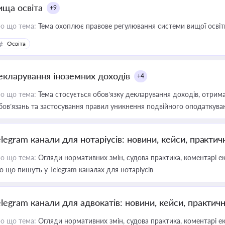
ища освіта
+9
о що тема:
Тема охоплює правове регулювання системи вищої освіти, о
Освіта
екларування іноземних доходів
+4
о що тема:
Тема стосується обов’язку декларування доходів, отрим
бов’язань та застосування правил уникнення подвійного оподаткува
elegram канали для нотаріусів: новини, кейси, практич
о що тема:
Огляди нормативних змін, судова практика, коментарі екс
о що пишуть у Telegram каналах для нотаріусів
elegram канали для адвокатів: новини, кейси, практич
о що тема:
Огляди нормативних змін, судова практика, коментарі екс