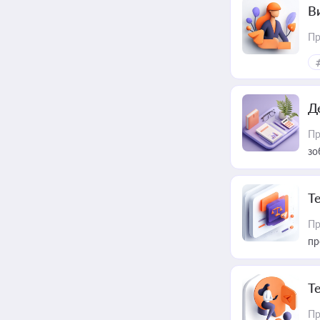
В
Пр
Д
Пр
зо
T
Пр
пр
T
Пр