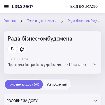
ВХІД ДО LIGA360
Головна
Теми в центрі уваги
Рада бізнес-омбудсмена
Рада бізнес-омбудсмена
ПРО ЩО ТЕМА:
Про захист інтересів як українських, так і іноземних
підприємств, що ведуть бізнес в Україні, перед
органами публічної влади. Рекомендації та практики
Головне за добу (AI)
Усі публікації
ГОЛОВНЕ ЗА ДОБУ