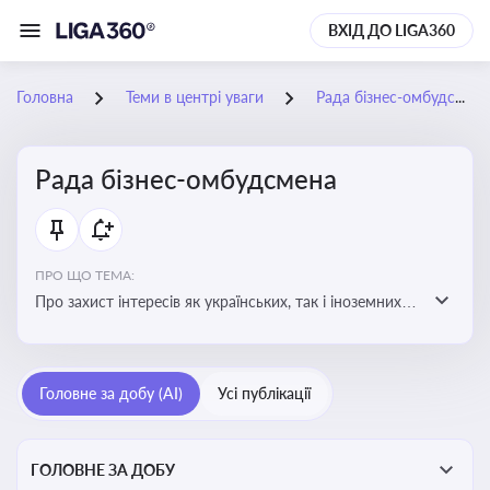
ВХІД ДО LIGA360
Головна
Теми в центрі уваги
Рада бізнес-омбудсмена
Рада бізнес-омбудсмена
ПРО ЩО ТЕМА:
Про захист інтересів як українських, так і іноземних
підприємств, що ведуть бізнес в Україні, перед
органами публічної влади. Рекомендації та практики
Головне за добу (AI)
Усі публікації
ГОЛОВНЕ ЗА ДОБУ